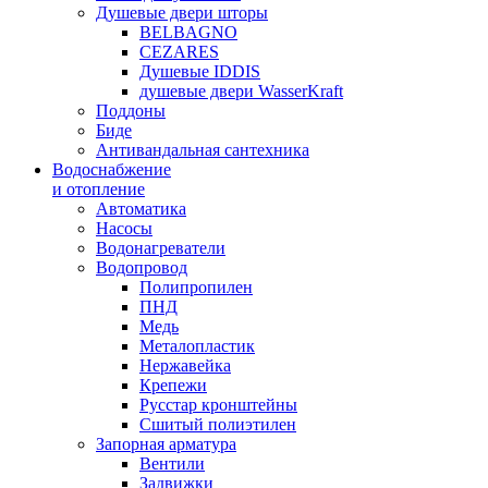
Душевые двери шторы
BELBAGNO
CEZARES
Душевые IDDIS
душевые двери WasserKraft
Поддоны
Биде
Антивандальная сантехника
Водоснабжение
и отопление
Автоматика
Насосы
Водонагреватели
Водопровод
Полипропилен
ПНД
Медь
Металопластик
Нержавейка
Крепежи
Русстар кронштейны
Сшитый полиэтилен
Запорная арматура
Вентили
Задвижки