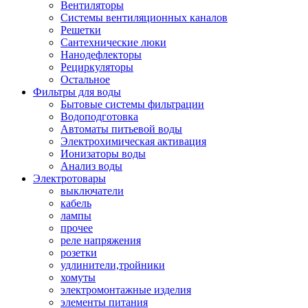
Вентиляторы
Системы вентиляционных каналов
Решетки
Сантехнические люки
Нанодефлекторы
Рециркуляторы
Остальное
Фильтры для воды
Бытовые системы фильтрации
Водоподготовка
Автоматы питьевой воды
Электрохимическая активация
Ионизаторы воды
Анализ воды
Электротовары
выключатели
кабель
лампы
прочее
реле напряжения
розетки
удлинители,тройники
хомуты
электромонтажные изделия
элементы питания