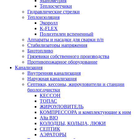
Манометрия
Теплосчетчики
Гидравлические стрелки
Теплоизоляция
Экоролл
K-FLEX
Полиэтилен вспененный
Аппараты и насадки для сварки п/п
Стабилизаторы напряжения
Биотопливо
Грязевики собственного производства
Противопожарное оборудование
Канализация
Внутренняя канализация
Наружная канализация
Септики, кессоны, жироуловители и станции
биолог.очистки
КЕССОН
ТОПАС
ЖИРОУЛОВИТЕЛЬ
КОМПРЕССОРА и комплектующие к ним
Alta BIO
КОЛОДЦЫ, КОЛЬЦА, ЛЮКИ
СЕПТИК
АЭРАТОРЫ