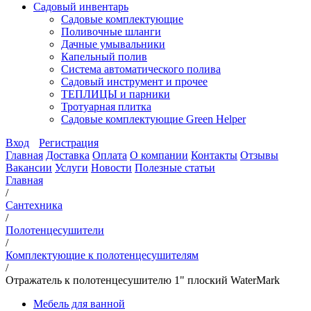
Садовый инвентарь
Садовые комплектующие
Поливочные шланги
Дачные умывальники
Капельный полив
Система автоматического полива
Садовый инструмент и прочее
ТЕПЛИЦЫ и парники
Тротуарная плитка
Садовые комплектующие Green Helper
Вход
Регистрация
Главная
Доставка
Оплата
О компании
Контакты
Отзывы
Вакансии
Услуги
Новости
Полезные статьи
Главная
/
Сантехника
/
Полотенцесушители
/
Комплектующие к полотенцесушителям
/
Отражатель к полотенцесушителю 1" плоский WaterMark
Мебель для ванной