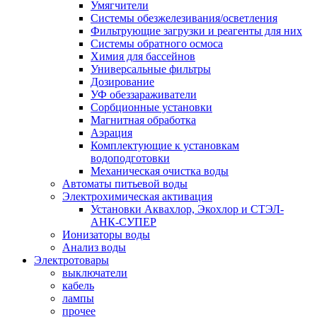
Умягчители
Системы обезжелезивания/осветления
Фильтрующие загрузки и реагенты для них
Системы обратного осмоса
Химия для бассейнов
Универсальные фильтры
Дозирование
УФ обеззараживатели
Сорбционные установки
Магнитная обработка
Аэрация
Комплектующие к установкам
водоподготовки
Механическая очистка воды
Автоматы питьевой воды
Электрохимическая активация
Установки Аквахлор, Экохлор и СТЭЛ-
АНК-СУПЕР
Ионизаторы воды
Анализ воды
Электротовары
выключатели
кабель
лампы
прочее