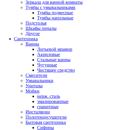
Зеркала для ванной комнаты
Тумбы с умывальниками
Тумбы подвесные
Тумбы напольные
Подстолья
Шкафы пеналы
Другое
Сантехника
Ванны
Литьевой мрамор
Акриловые
Стальные ванны
Чугунные
Чистящее средство
Смесители
Умывальники
Унитазы
Мойки
нерж. сталь
эмалированные
гранитные
Инсталяции
Полотенцесушители
Бытовая сантехника
Сифоны