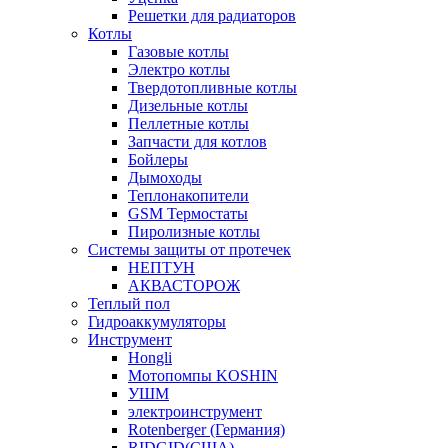
Решетки для радиаторов
Котлы
Газовые котлы
Электро котлы
Твердотопливные котлы
Дизельные котлы
Пеллетные котлы
Запчасти для котлов
Бойлеры
Дымоходы
Теплонакопители
GSM Термостаты
Пиролизные котлы
Системы защиты от протечек
НЕПТУН
АКВАСТОРОЖ
Теплый пол
Гидроаккумуляторы
Инструмент
Hongli
Мотопомпы KOSHIN
УШМ
электроинструмент
Rotenberger (Германия)
RIDGID(США)