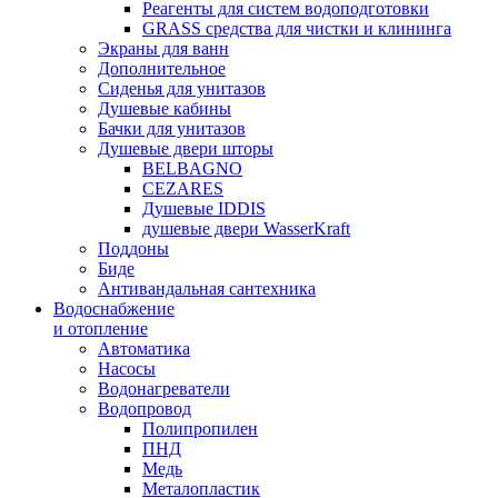
Реагенты для систем водоподготовки
GRASS средства для чистки и клининга
Экраны для ванн
Дополнительное
Сиденья для унитазов
Душевые кабины
Бачки для унитазов
Душевые двери шторы
BELBAGNO
CEZARES
Душевые IDDIS
душевые двери WasserKraft
Поддоны
Биде
Антивандальная сантехника
Водоснабжение
и отопление
Автоматика
Насосы
Водонагреватели
Водопровод
Полипропилен
ПНД
Медь
Металопластик