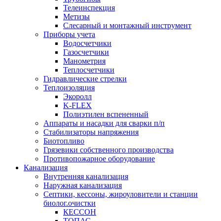
Телеинспекция
Метизы
Слесарный и монтажный инструмент
Приборы учета
Водосчетчики
Газосчетчики
Манометрия
Теплосчетчики
Гидравлические стрелки
Теплоизоляция
Экоролл
K-FLEX
Полиэтилен вспененный
Аппараты и насадки для сварки п/п
Стабилизаторы напряжения
Биотопливо
Грязевики собственного производства
Противопожарное оборудование
Канализация
Внутренняя канализация
Наружная канализация
Септики, кессоны, жироуловители и станции
биолог.очистки
КЕССОН
ТОПАС