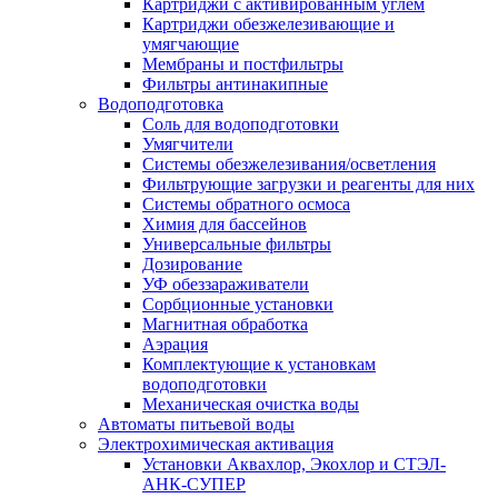
Картриджи с активированным углем
Картриджи обезжелезивающие и
умягчающие
Мембраны и постфильтры
Фильтры антинакипные
Водоподготовка
Соль для водоподготовки
Умягчители
Системы обезжелезивания/осветления
Фильтрующие загрузки и реагенты для них
Системы обратного осмоса
Химия для бассейнов
Универсальные фильтры
Дозирование
УФ обеззараживатели
Сорбционные установки
Магнитная обработка
Аэрация
Комплектующие к установкам
водоподготовки
Механическая очистка воды
Автоматы питьевой воды
Электрохимическая активация
Установки Аквахлор, Экохлор и СТЭЛ-
АНК-СУПЕР