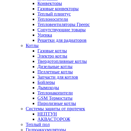
Конвекторы
Газовые конвекторы
Теплый плинтус
Теплоносители
Тепловентиляторы Греерс
Сопутствующие товары
Уценка
Решетки для радиаторов
Котлы
Газовые котлы
Электро котлы
Твердотопливные котлы
Дизельные котлы
Пеллетные котлы
Запчасти для котлов
Бойлеры
Дымоходы
Теплонакопители
GSM Термостаты
Пиролизные котлы
Системы защиты от протечек
НЕПТУН
АКВАСТОРОЖ
Теплый пол
Гидроаккумуляторы