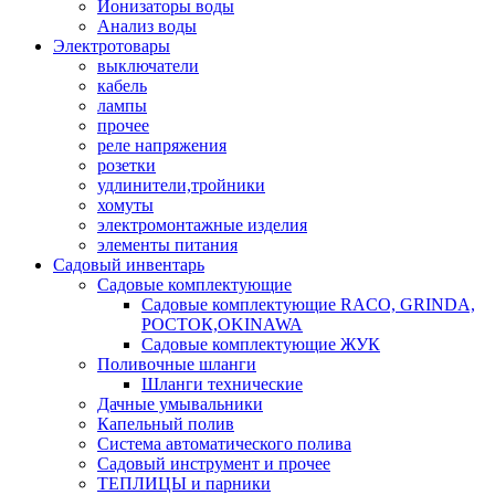
Ионизаторы воды
Анализ воды
Электротовары
выключатели
кабель
лампы
прочее
реле напряжения
розетки
удлинители,тройники
хомуты
электромонтажные изделия
элементы питания
Садовый инвентарь
Садовые комплектующие
Садовые комплектующие RACO, GRINDA,
РОСТОК,OKINAWA
Садовые комплектующие ЖУК
Поливочные шланги
Шланги технические
Дачные умывальники
Капельный полив
Система автоматического полива
Садовый инструмент и прочее
ТЕПЛИЦЫ и парники