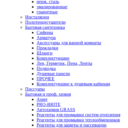
нерж. сталь
эмалированные
гранитные
Инсталяции
Полотенцесушители
Бытовая сантехника
Сифоны
Арматура
Аксессуары для ванной комнаты
Прокладки
Шланги
Комплектующие
Лен, Герметик, Пена, Ленты
Подводка
Душевые панели
ПРОЧЕЕ
Комплектующие к душевым кабинам
Писсуары
Бытовая и проф. химия
Asper
PRO-BRITE
Автохимия GRASS
Реагенты для промывки систем отопления
Реагенты для промывки теплообменников
Реагенты для защиты и пассивации