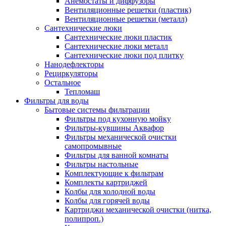
Анемостаты и диффузоры
Вентиляционные решетки (пластик)
Вентиляционные решетки (металл)
Сантехнические люки
Сантехнические люки пластик
Сантехнические люки металл
Сантехнические люки под плитку
Нанодефлекторы
Рециркуляторы
Остальное
Тепломаш
Фильтры для воды
Бытовые системы фильтрации
Фильтры под кухонную мойку
Фильтры-кувшины Аквафор
Фильтры механической очистки
самопромывные
Фильтры для ванной комнаты
Фильтры настольные
Комплектующие к фильтрам
Комплекты картриджей
Колбы для холодной воды
Колбы для горячей воды
Картриджи механической очистки (нитка,
полипроп.)