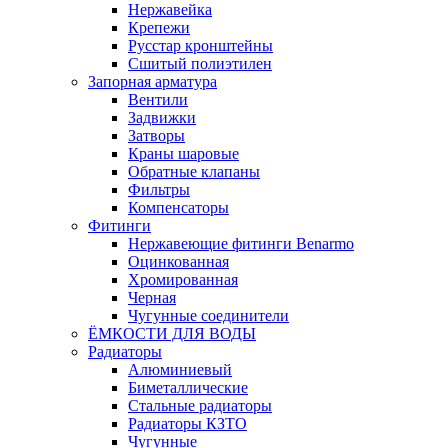
Нержавейка
Крепежи
Русстар кронштейны
Сшитый полиэтилен
Запорная арматура
Вентили
Задвижки
Затворы
Краны шаровые
Обратные клапаны
Фильтры
Компенсаторы
Фитинги
Нержавеющие фитинги Benarmo
Оцинкованная
Хромированная
Черная
Чугунные соединители
ЁМКОСТИ ДЛЯ ВОДЫ
Радиаторы
Алюминиевый
Биметаллические
Стальные радиаторы
Радиаторы КЗТО
Чугунные