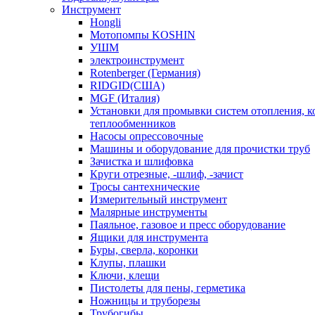
Инструмент
Hongli
Мотопомпы KOSHIN
УШМ
электроинструмент
Rotenberger (Германия)
RIDGID(США)
MGF (Италия)
Установки для промывки систем отопления, к
теплообменников
Насосы опрессовочные
Машины и оборудование для прочистки труб
Зачистка и шлифовка
Круги отрезные, -шлиф, -зачист
Тросы сантехнические
Измерительный инструмент
Малярные инструменты
Паяльное, газовое и пресс оборудование
Ящики для инструмента
Буры, сверла, коронки
Клупы, плашки
Ключи, клещи
Пистолеты для пены, герметика
Ножницы и труборезы
Трубогибы