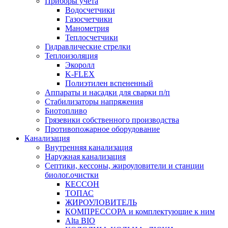
Приборы учета
Водосчетчики
Газосчетчики
Манометрия
Теплосчетчики
Гидравлические стрелки
Теплоизоляция
Экоролл
K-FLEX
Полиэтилен вспененный
Аппараты и насадки для сварки п/п
Стабилизаторы напряжения
Биотопливо
Грязевики собственного производства
Противопожарное оборудование
Канализация
Внутренняя канализация
Наружная канализация
Септики, кессоны, жироуловители и станции
биолог.очистки
КЕССОН
ТОПАС
ЖИРОУЛОВИТЕЛЬ
КОМПРЕССОРА и комплектующие к ним
Alta BIO