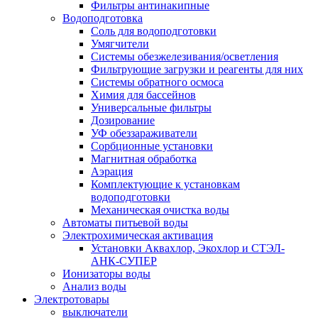
Фильтры антинакипные
Водоподготовка
Соль для водоподготовки
Умягчители
Системы обезжелезивания/осветления
Фильтрующие загрузки и реагенты для них
Системы обратного осмоса
Химия для бассейнов
Универсальные фильтры
Дозирование
УФ обеззараживатели
Сорбционные установки
Магнитная обработка
Аэрация
Комплектующие к установкам
водоподготовки
Механическая очистка воды
Автоматы питьевой воды
Электрохимическая активация
Установки Аквахлор, Экохлор и СТЭЛ-
АНК-СУПЕР
Ионизаторы воды
Анализ воды
Электротовары
выключатели