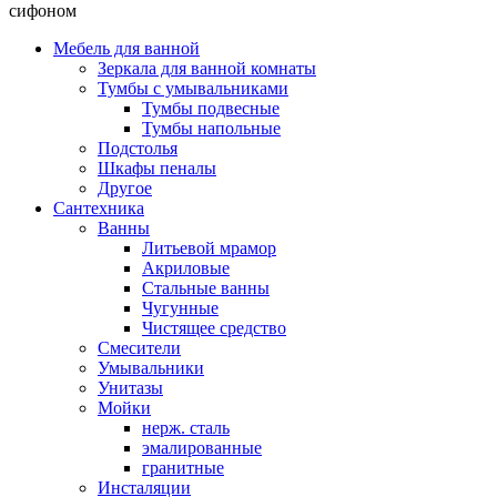
сифоном
Мебель для ванной
Зеркала для ванной комнаты
Тумбы с умывальниками
Тумбы подвесные
Тумбы напольные
Подстолья
Шкафы пеналы
Другое
Сантехника
Ванны
Литьевой мрамор
Акриловые
Стальные ванны
Чугунные
Чистящее средство
Смесители
Умывальники
Унитазы
Мойки
нерж. сталь
эмалированные
гранитные
Инсталяции