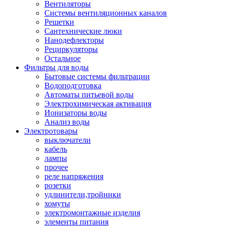
Вентиляторы
Системы вентиляционных каналов
Решетки
Сантехнические люки
Нанодефлекторы
Рециркуляторы
Остальное
Фильтры для воды
Бытовые системы фильтрации
Водоподготовка
Автоматы питьевой воды
Электрохимическая активация
Ионизаторы воды
Анализ воды
Электротовары
выключатели
кабель
лампы
прочее
реле напряжения
розетки
удлинители,тройники
хомуты
электромонтажные изделия
элементы питания