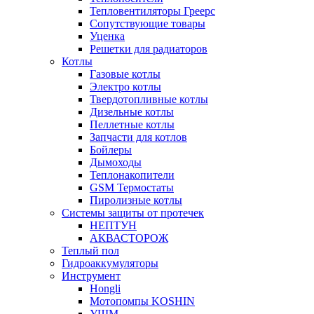
Тепловентиляторы Греерс
Сопутствующие товары
Уценка
Решетки для радиаторов
Котлы
Газовые котлы
Электро котлы
Твердотопливные котлы
Дизельные котлы
Пеллетные котлы
Запчасти для котлов
Бойлеры
Дымоходы
Теплонакопители
GSM Термостаты
Пиролизные котлы
Системы защиты от протечек
НЕПТУН
АКВАСТОРОЖ
Теплый пол
Гидроаккумуляторы
Инструмент
Hongli
Мотопомпы KOSHIN
УШМ