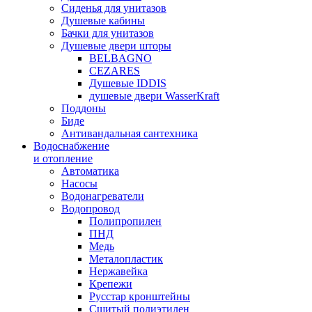
Сиденья для унитазов
Душевые кабины
Бачки для унитазов
Душевые двери шторы
BELBAGNO
CEZARES
Душевые IDDIS
душевые двери WasserKraft
Поддоны
Биде
Антивандальная сантехника
Водоснабжение
и отопление
Автоматика
Насосы
Водонагреватели
Водопровод
Полипропилен
ПНД
Медь
Металопластик
Нержавейка
Крепежи
Русстар кронштейны
Сшитый полиэтилен