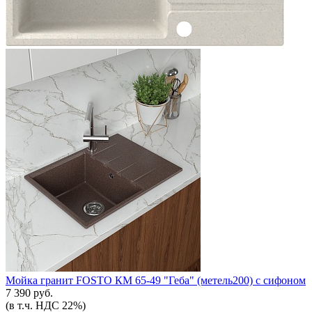
Мойка гранит FOSTO КМ 65-49 "Геба" (метель200) с сифоном
7 390 руб.
(в т.ч. НДС 22%)