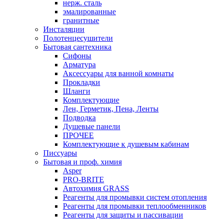
нерж. сталь
эмалированные
гранитные
Инсталяции
Полотенцесушители
Бытовая сантехника
Сифоны
Арматура
Аксессуары для ванной комнаты
Прокладки
Шланги
Комплектующие
Лен, Герметик, Пена, Ленты
Подводка
Душевые панели
ПРОЧЕЕ
Комплектующие к душевым кабинам
Писсуары
Бытовая и проф. химия
Asper
PRO-BRITE
Автохимия GRASS
Реагенты для промывки систем отопления
Реагенты для промывки теплообменников
Реагенты для защиты и пассивации