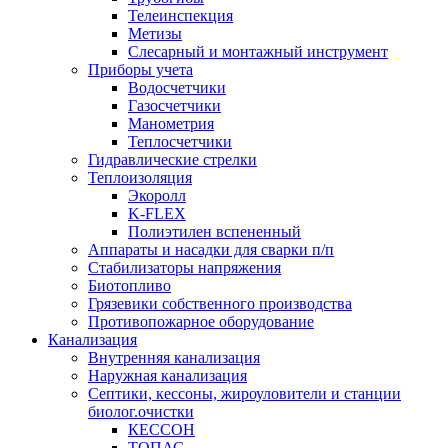
Телеинспекция
Метизы
Слесарный и монтажный инструмент
Приборы учета
Водосчетчики
Газосчетчики
Манометрия
Теплосчетчики
Гидравлические стрелки
Теплоизоляция
Экоролл
K-FLEX
Полиэтилен вспененный
Аппараты и насадки для сварки п/п
Стабилизаторы напряжения
Биотопливо
Грязевики собственного производства
Противопожарное оборудование
Канализация
Внутренняя канализация
Наружная канализация
Септики, кессоны, жироуловители и станции
биолог.очистки
КЕССОН
ТОПАС