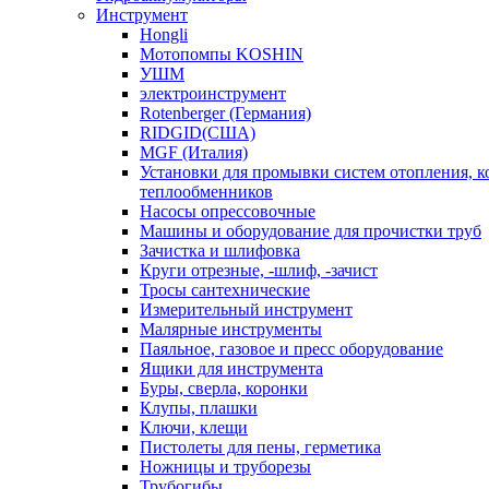
Инструмент
Hongli
Мотопомпы KOSHIN
УШМ
электроинструмент
Rotenberger (Германия)
RIDGID(США)
MGF (Италия)
Установки для промывки систем отопления, к
теплообменников
Насосы опрессовочные
Машины и оборудование для прочистки труб
Зачистка и шлифовка
Круги отрезные, -шлиф, -зачист
Тросы сантехнические
Измерительный инструмент
Малярные инструменты
Паяльное, газовое и пресс оборудование
Ящики для инструмента
Буры, сверла, коронки
Клупы, плашки
Ключи, клещи
Пистолеты для пены, герметика
Ножницы и труборезы
Трубогибы