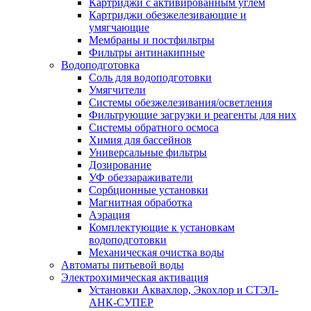
Картриджи с активированным углем
Картриджи обезжелезивающие и
умягчающие
Мембраны и постфильтры
Фильтры антинакипные
Водоподготовка
Соль для водоподготовки
Умягчители
Системы обезжелезивания/осветления
Фильтрующие загрузки и реагенты для них
Системы обратного осмоса
Химия для бассейнов
Универсальные фильтры
Дозирование
УФ обеззараживатели
Сорбционные установки
Магнитная обработка
Аэрация
Комплектующие к установкам
водоподготовки
Механическая очистка воды
Автоматы питьевой воды
Электрохимическая активация
Установки Аквахлор, Экохлор и СТЭЛ-
АНК-СУПЕР