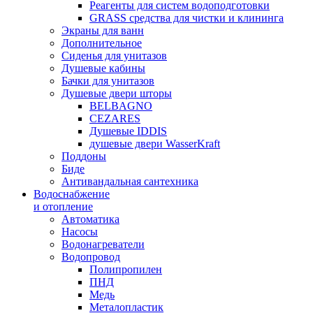
Реагенты для систем водоподготовки
GRASS средства для чистки и клининга
Экраны для ванн
Дополнительное
Сиденья для унитазов
Душевые кабины
Бачки для унитазов
Душевые двери шторы
BELBAGNO
CEZARES
Душевые IDDIS
душевые двери WasserKraft
Поддоны
Биде
Антивандальная сантехника
Водоснабжение
и отопление
Автоматика
Насосы
Водонагреватели
Водопровод
Полипропилен
ПНД
Медь
Металопластик