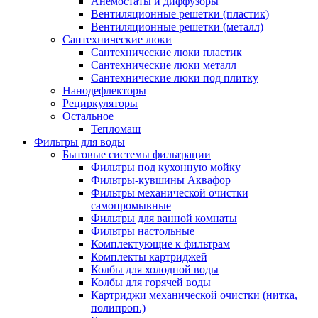
Анемостаты и диффузоры
Вентиляционные решетки (пластик)
Вентиляционные решетки (металл)
Сантехнические люки
Сантехнические люки пластик
Сантехнические люки металл
Сантехнические люки под плитку
Нанодефлекторы
Рециркуляторы
Остальное
Тепломаш
Фильтры для воды
Бытовые системы фильтрации
Фильтры под кухонную мойку
Фильтры-кувшины Аквафор
Фильтры механической очистки
самопромывные
Фильтры для ванной комнаты
Фильтры настольные
Комплектующие к фильтрам
Комплекты картриджей
Колбы для холодной воды
Колбы для горячей воды
Картриджи механической очистки (нитка,
полипроп.)