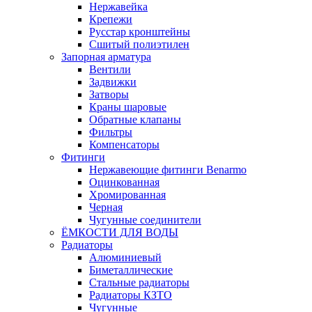
Нержавейка
Крепежи
Русстар кронштейны
Сшитый полиэтилен
Запорная арматура
Вентили
Задвижки
Затворы
Краны шаровые
Обратные клапаны
Фильтры
Компенсаторы
Фитинги
Нержавеющие фитинги Benarmo
Оцинкованная
Хромированная
Черная
Чугунные соединители
ЁМКОСТИ ДЛЯ ВОДЫ
Радиаторы
Алюминиевый
Биметаллические
Стальные радиаторы
Радиаторы КЗТО
Чугунные