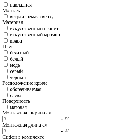
накладная
Монтаж
встраиваемая сверху
Материал
искусственный гранит
искусственный мрамор
кварц
Цвет
бежевый
белый
медь
серый
черный
Расположение крыла
оборачиваемая
слева
Поверхность
матовая
Монтажная ширина
см
-
Монтажная длина
см
-
Сифон в комплекте