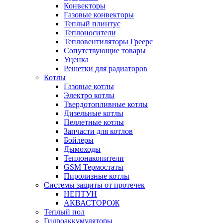
Конвекторы
Газовые конвекторы
Теплый плинтус
Теплоносители
Тепловентиляторы Греерс
Сопутствующие товары
Уценка
Решетки для радиаторов
Котлы
Газовые котлы
Электро котлы
Твердотопливные котлы
Дизельные котлы
Пеллетные котлы
Запчасти для котлов
Бойлеры
Дымоходы
Теплонакопители
GSM Термостаты
Пиролизные котлы
Системы защиты от протечек
НЕПТУН
АКВАСТОРОЖ
Теплый пол
Гидроаккумуляторы