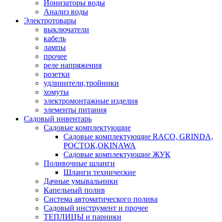
Ионизаторы воды
Анализ воды
Электротовары
выключатели
кабель
лампы
прочее
реле напряжения
розетки
удлинители,тройники
хомуты
электромонтажные изделия
элементы питания
Садовый инвентарь
Садовые комплектующие
Садовые комплектующие RACO, GRINDA,
РОСТОК,OKINAWA
Садовые комплектующие ЖУК
Поливочные шланги
Шланги технические
Дачные умывальники
Капельный полив
Система автоматического полива
Садовый инструмент и прочее
ТЕПЛИЦЫ и парники