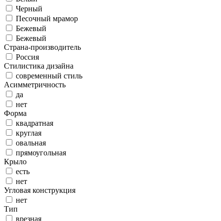
Черный
Песочный мрамор
Бежевый
Бежевый
Страна-производитель
Россия
Стилистика дизайна
современный стиль
Асимметричность
да
нет
Форма
квадратная
круглая
овальная
прямоугольная
Крыло
есть
нет
Угловая конструкция
нет
Тип
врезная