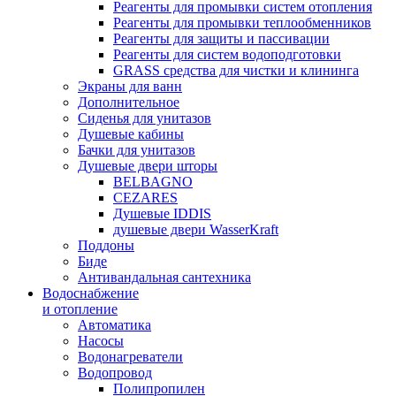
Реагенты для промывки систем отопления
Реагенты для промывки теплообменников
Реагенты для защиты и пассивации
Реагенты для систем водоподготовки
GRASS средства для чистки и клининга
Экраны для ванн
Дополнительное
Сиденья для унитазов
Душевые кабины
Бачки для унитазов
Душевые двери шторы
BELBAGNO
CEZARES
Душевые IDDIS
душевые двери WasserKraft
Поддоны
Биде
Антивандальная сантехника
Водоснабжение
и отопление
Автоматика
Насосы
Водонагреватели
Водопровод
Полипропилен