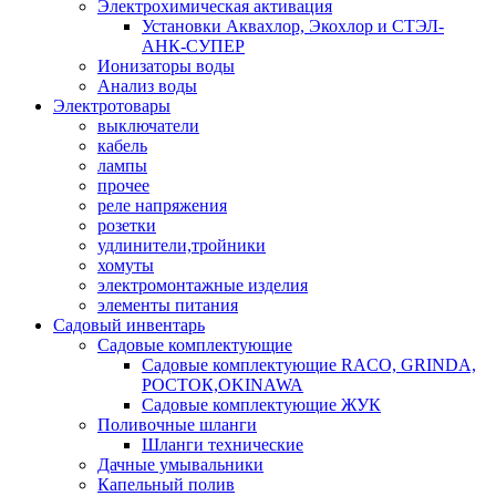
Электрохимическая активация
Установки Аквахлор, Экохлор и СТЭЛ-
АНК-СУПЕР
Ионизаторы воды
Анализ воды
Электротовары
выключатели
кабель
лампы
прочее
реле напряжения
розетки
удлинители,тройники
хомуты
электромонтажные изделия
элементы питания
Садовый инвентарь
Садовые комплектующие
Садовые комплектующие RACO, GRINDA,
РОСТОК,OKINAWA
Садовые комплектующие ЖУК
Поливочные шланги
Шланги технические
Дачные умывальники
Капельный полив