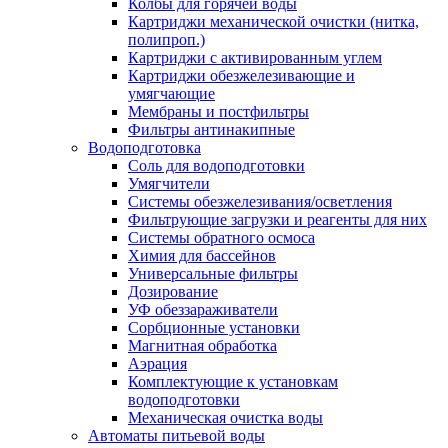
Колбы для горячей воды
Картриджи механической очистки (нитка,
полипроп.)
Картриджи с активированным углем
Картриджи обезжелезивающие и
умягчающие
Мембраны и постфильтры
Фильтры антинакипные
Водоподготовка
Соль для водоподготовки
Умягчители
Системы обезжелезивания/осветления
Фильтрующие загрузки и реагенты для них
Системы обратного осмоса
Химия для бассейнов
Универсальные фильтры
Дозирование
УФ обеззараживатели
Сорбционные установки
Магнитная обработка
Аэрация
Комплектующие к установкам
водоподготовки
Механическая очистка воды
Автоматы питьевой воды