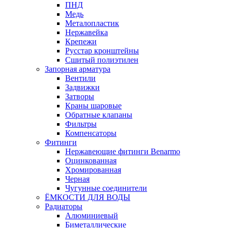
ПНД
Медь
Металопластик
Нержавейка
Крепежи
Русстар кронштейны
Сшитый полиэтилен
Запорная арматура
Вентили
Задвижки
Затворы
Краны шаровые
Обратные клапаны
Фильтры
Компенсаторы
Фитинги
Нержавеющие фитинги Benarmo
Оцинкованная
Хромированная
Черная
Чугунные соединители
ЁМКОСТИ ДЛЯ ВОДЫ
Радиаторы
Алюминиевый
Биметаллические