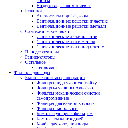
систем
Воздуховоды алюминиевые
Решетки
Анемостаты и диффузоры
Вентиляционные решетки (пластик)
Вентиляционные решетки (металл)
Сантехнические люки
Сантехнические люки пластик
Сантехнические люки металл
Сантехнические люки под плитку
Нанодефлекторы
Рециркуляторы
Остальное
Тепломаш
Фильтры для воды
Бытовые системы фильтрации
Фильтры под кухонную мойку
Фильтры-кувшины Аквафор
Фильтры механической очистки
самопромывные
Фильтры для ванной комнаты
Фильтры настольные
Комплектующие к фильтрам
Комплекты картриджей
Колбы для холодной воды