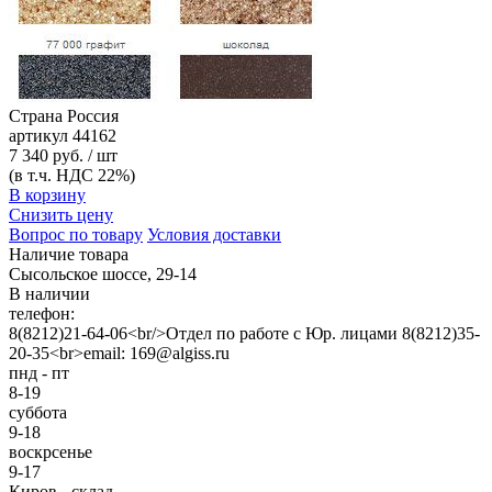
Страна
Россия
артикул
44162
7 340 руб. / шт
(в т.ч. НДС 22%)
В корзину
Снизить цену
Вопрос по товару
Условия доставки
Наличие товара
Сысольское шоссе, 29-14
В наличии
телефон:
8(8212)21-64-06<br/>Отдел по работе с Юр. лицами 8(8212)35-
20-35<br>email: 169@algiss.ru
пнд - пт
8-19
суббота
9-18
воскрсенье
9-17
Киров - склад