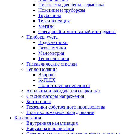
Пистолеты для пены, герметика
Ножницы и труборезы
Трубогибы
Телеинспекция
Метизы
Слесарный и монтажный инструмент
Приборы учета
Водосчетчики
Газосчетчики
Манометрия
Теплосчетчики
Гидравлические стрелки
Теплоизоляция
Экоролл
K-FLEX
Полиэтилен вспененный
Аппараты и насадки для сварки п/п
Стабилизаторы напряжения
Биотопливо
Грязевики собственного производства
Противопожарное оборудование
Канализация
Внутренняя канализация
Наружная канализация
Септики, кессоны, жироуловители и станции