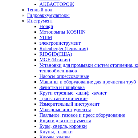
АКВАСТОРОЖ
Теплый пол
Гидроаккумуляторы
Инструмент
Hongli
Мотопомпы KOSHIN
УШМ
электроинструмент
Rotenberger (Германия)
RIDGID(США)
MGF (Италия)
Установки для промывки систем отопления, к
теплообменников
Насосы опрессовочные
Машины и оборудование для прочистки труб
Зачистка и шлифовка
Круги отрезные, -шлиф, -зачист
Тросы сантехнические
Измерительный инструмент
Малярные инструменты
Паяльное, газовое и пресс оборудование
Ящики для инструмента
Буры, сверла, коронки
Клупы, плашки
Ключи, клещи