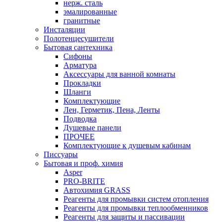
нерж. сталь
эмалированные
гранитные
Инсталяции
Полотенцесушители
Бытовая сантехника
Сифоны
Арматура
Аксессуары для ванной комнаты
Прокладки
Шланги
Комплектующие
Лен, Герметик, Пена, Ленты
Подводка
Душевые панели
ПРОЧЕЕ
Комплектующие к душевым кабинам
Писсуары
Бытовая и проф. химия
Asper
PRO-BRITE
Автохимия GRASS
Реагенты для промывки систем отопления
Реагенты для промывки теплообменников
Реагенты для защиты и пассивации