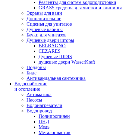
Реагенты для систем водоподготовки
GRASS средства для чистки и клининга
Экраны для ванн
Дополнительное
Сиденья для унитазов
Душевые кабины
Бачки для унитазов
Душевые двери шторы
BELBAGNO
CEZARES
Душевые IDDIS
душевые двери WasserKraft
Поддоны
Биде
Антивандальная сантехника
Водоснабжение
и отопление
Автоматика
Насосы
Водонагреватели
Водопровод
Полипропилен
ПНД
Медь
Металопластик