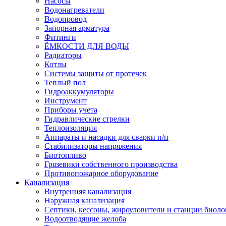
Насосы
Водонагреватели
Водопровод
Запорная арматура
Фитинги
ЁМКОСТИ ДЛЯ ВОДЫ
Радиаторы
Котлы
Системы защиты от протечек
Теплый пол
Гидроаккумуляторы
Инструмент
Приборы учета
Гидравлические стрелки
Теплоизоляция
Аппараты и насадки для сварки п/п
Стабилизаторы напряжения
Биотопливо
Грязевики собственного производства
Противопожарное оборудование
Канализация
Внутренняя канализация
Наружная канализация
Септики, кессоны, жироуловители и станции биоло
Водоотводящие желоба