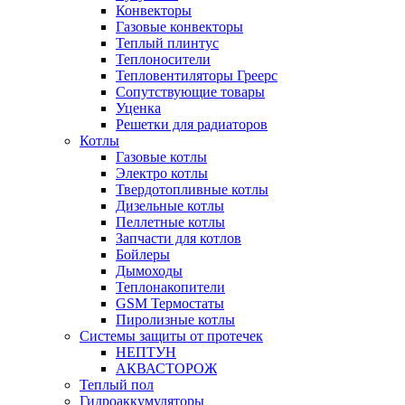
Конвекторы
Газовые конвекторы
Теплый плинтус
Теплоносители
Тепловентиляторы Греерс
Сопутствующие товары
Уценка
Решетки для радиаторов
Котлы
Газовые котлы
Электро котлы
Твердотопливные котлы
Дизельные котлы
Пеллетные котлы
Запчасти для котлов
Бойлеры
Дымоходы
Теплонакопители
GSM Термостаты
Пиролизные котлы
Системы защиты от протечек
НЕПТУН
АКВАСТОРОЖ
Теплый пол
Гидроаккумуляторы