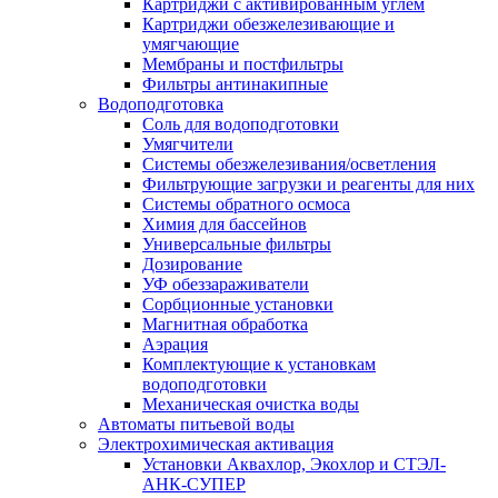
Картриджи с активированным углем
Картриджи обезжелезивающие и
умягчающие
Мембраны и постфильтры
Фильтры антинакипные
Водоподготовка
Соль для водоподготовки
Умягчители
Системы обезжелезивания/осветления
Фильтрующие загрузки и реагенты для них
Системы обратного осмоса
Химия для бассейнов
Универсальные фильтры
Дозирование
УФ обеззараживатели
Сорбционные установки
Магнитная обработка
Аэрация
Комплектующие к установкам
водоподготовки
Механическая очистка воды
Автоматы питьевой воды
Электрохимическая активация
Установки Аквахлор, Экохлор и СТЭЛ-
АНК-СУПЕР