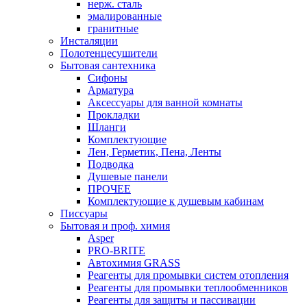
нерж. сталь
эмалированные
гранитные
Инсталяции
Полотенцесушители
Бытовая сантехника
Сифоны
Арматура
Аксессуары для ванной комнаты
Прокладки
Шланги
Комплектующие
Лен, Герметик, Пена, Ленты
Подводка
Душевые панели
ПРОЧЕЕ
Комплектующие к душевым кабинам
Писсуары
Бытовая и проф. химия
Asper
PRO-BRITE
Автохимия GRASS
Реагенты для промывки систем отопления
Реагенты для промывки теплообменников
Реагенты для защиты и пассивации