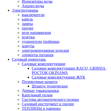
Ионизаторы воды
Анализ воды
Электротовары
выключатели
кабель
лампы
прочее
реле напряжения
розетки
удлинители,тройники
хомуты
электромонтажные изделия
элементы питания
Садовый инвентарь
Садовые комплектующие
Садовые комплектующие RACO, GRINDA,
РОСТОК,OKINAWA
Садовые комплектующие ЖУК
Поливочные шланги
Шланги технические
Дачные умывальники
Капельный полив
Система автоматического полива
Садовый инструмент и прочее
ТЕПЛИЦЫ и парники