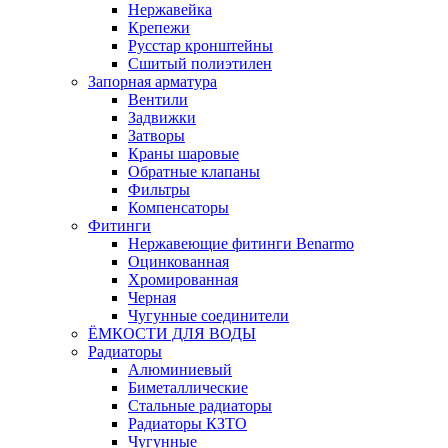
Нержавейка
Крепежи
Русстар кронштейны
Сшитый полиэтилен
Запорная арматура
Вентили
Задвижки
Затворы
Краны шаровые
Обратные клапаны
Фильтры
Компенсаторы
Фитинги
Нержавеющие фитинги Benarmo
Оцинкованная
Хромированная
Черная
Чугунные соединители
ЁМКОСТИ ДЛЯ ВОДЫ
Радиаторы
Алюминиевый
Биметаллические
Стальные радиаторы
Радиаторы КЗТО
Чугунные