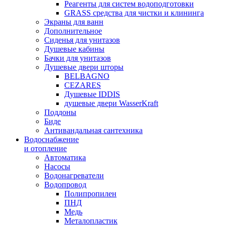
Реагенты для систем водоподготовки
GRASS средства для чистки и клининга
Экраны для ванн
Дополнительное
Сиденья для унитазов
Душевые кабины
Бачки для унитазов
Душевые двери шторы
BELBAGNO
CEZARES
Душевые IDDIS
душевые двери WasserKraft
Поддоны
Биде
Антивандальная сантехника
Водоснабжение
и отопление
Автоматика
Насосы
Водонагреватели
Водопровод
Полипропилен
ПНД
Медь
Металопластик