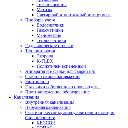
Телеинспекция
Метизы
Слесарный и монтажный инструмент
Приборы учета
Водосчетчики
Газосчетчики
Манометрия
Теплосчетчики
Гидравлические стрелки
Теплоизоляция
Экоролл
K-FLEX
Полиэтилен вспененный
Аппараты и насадки для сварки п/п
Стабилизаторы напряжения
Биотопливо
Грязевики собственного производства
Противопожарное оборудование
Канализация
Внутренняя канализация
Наружная канализация
Септики, кессоны, жироуловители и станции
биолог.очистки
КЕССОН
ТОПАС