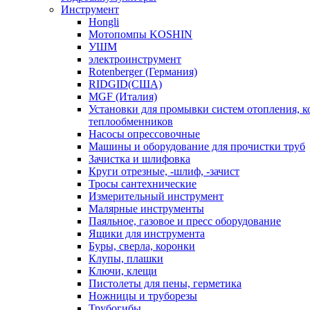
Инструмент
Hongli
Мотопомпы KOSHIN
УШМ
электроинструмент
Rotenberger (Германия)
RIDGID(США)
MGF (Италия)
Установки для промывки систем отопления, к
теплообменников
Насосы опрессовочные
Машины и оборудование для прочистки труб
Зачистка и шлифовка
Круги отрезные, -шлиф, -зачист
Тросы сантехнические
Измерительный инструмент
Малярные инструменты
Паяльное, газовое и пресс оборудование
Ящики для инструмента
Буры, сверла, коронки
Клупы, плашки
Ключи, клещи
Пистолеты для пены, герметика
Ножницы и труборезы
Трубогибы