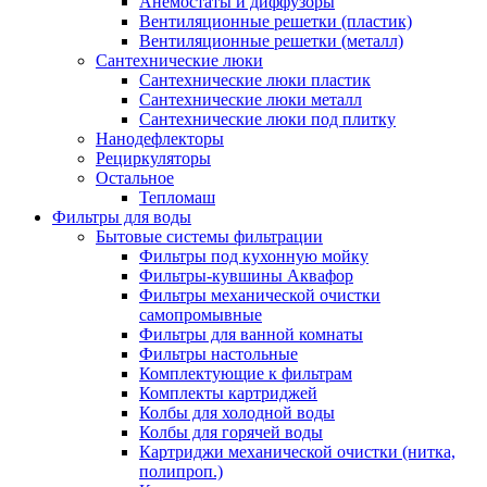
Анемостаты и диффузоры
Вентиляционные решетки (пластик)
Вентиляционные решетки (металл)
Сантехнические люки
Сантехнические люки пластик
Сантехнические люки металл
Сантехнические люки под плитку
Нанодефлекторы
Рециркуляторы
Остальное
Тепломаш
Фильтры для воды
Бытовые системы фильтрации
Фильтры под кухонную мойку
Фильтры-кувшины Аквафор
Фильтры механической очистки
самопромывные
Фильтры для ванной комнаты
Фильтры настольные
Комплектующие к фильтрам
Комплекты картриджей
Колбы для холодной воды
Колбы для горячей воды
Картриджи механической очистки (нитка,
полипроп.)