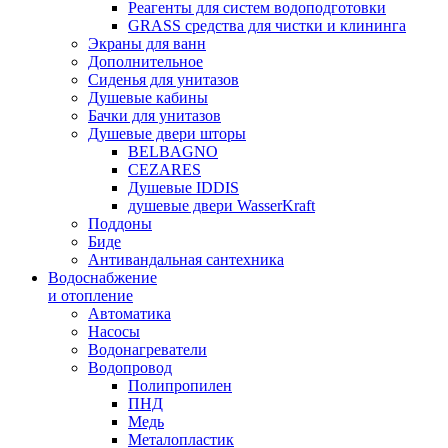
Реагенты для систем водоподготовки
GRASS средства для чистки и клининга
Экраны для ванн
Дополнительное
Сиденья для унитазов
Душевые кабины
Бачки для унитазов
Душевые двери шторы
BELBAGNO
CEZARES
Душевые IDDIS
душевые двери WasserKraft
Поддоны
Биде
Антивандальная сантехника
Водоснабжение
и отопление
Автоматика
Насосы
Водонагреватели
Водопровод
Полипропилен
ПНД
Медь
Металопластик