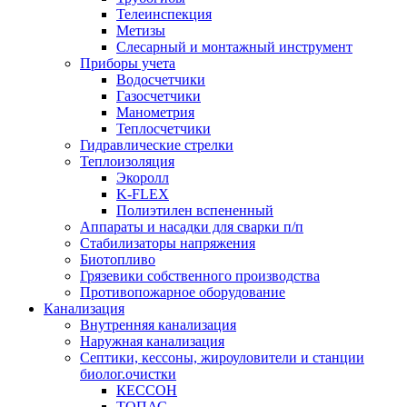
Телеинспекция
Метизы
Слесарный и монтажный инструмент
Приборы учета
Водосчетчики
Газосчетчики
Манометрия
Теплосчетчики
Гидравлические стрелки
Теплоизоляция
Экоролл
K-FLEX
Полиэтилен вспененный
Аппараты и насадки для сварки п/п
Стабилизаторы напряжения
Биотопливо
Грязевики собственного производства
Противопожарное оборудование
Канализация
Внутренняя канализация
Наружная канализация
Септики, кессоны, жироуловители и станции
биолог.очистки
КЕССОН
ТОПАС