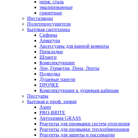
нерж. сталь
эмалированные
гранитные
Инсталяции
Полотенцесушители
Бытовая сантехника
Сифоны
Арматура
Аксессуары для ванной комнаты
Прокладки
Шланги
Комплектующие
Лен, Герметик, Пена, Ленты
Подводка
Душевые панели
ПРОЧЕЕ
Комплектующие к душевым кабинам
Писсуары
Бытовая и проф. химия
Asper
PRO-BRITE
Автохимия GRASS
Реагенты для промывки систем отопления
Реагенты для промывки теплообменников
Реагенты для защиты и пассивации