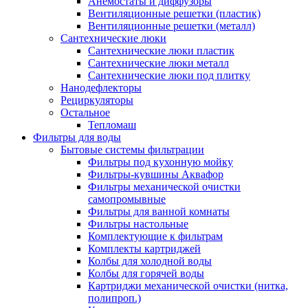
Анемостаты и диффузоры
Вентиляционные решетки (пластик)
Вентиляционные решетки (металл)
Сантехнические люки
Сантехнические люки пластик
Сантехнические люки металл
Сантехнические люки под плитку
Нанодефлекторы
Рециркуляторы
Остальное
Тепломаш
Фильтры для воды
Бытовые системы фильтрации
Фильтры под кухонную мойку
Фильтры-кувшины Аквафор
Фильтры механической очистки
самопромывные
Фильтры для ванной комнаты
Фильтры настольные
Комплектующие к фильтрам
Комплекты картриджей
Колбы для холодной воды
Колбы для горячей воды
Картриджи механической очистки (нитка,
полипроп.)