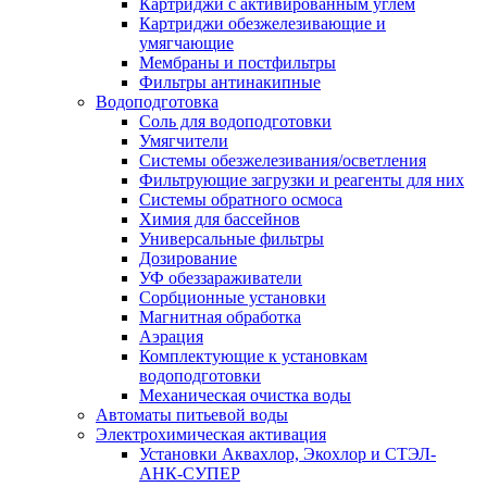
Картриджи с активированным углем
Картриджи обезжелезивающие и
умягчающие
Мембраны и постфильтры
Фильтры антинакипные
Водоподготовка
Соль для водоподготовки
Умягчители
Системы обезжелезивания/осветления
Фильтрующие загрузки и реагенты для них
Системы обратного осмоса
Химия для бассейнов
Универсальные фильтры
Дозирование
УФ обеззараживатели
Сорбционные установки
Магнитная обработка
Аэрация
Комплектующие к установкам
водоподготовки
Механическая очистка воды
Автоматы питьевой воды
Электрохимическая активация
Установки Аквахлор, Экохлор и СТЭЛ-
АНК-СУПЕР