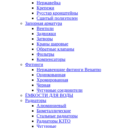
Нержавейка
Крепежи
Русстар кронштейны
Сшитый полиэтилен
Запорная арматура
Вентили
Задвижки
Затворы
Краны шаровые
Обратные клапаны
Фильтры
Компенсаторы
Фитинги
Нержавеющие фитинги Benarmo
Оцинкованная
Хромированная
Черная
Чугунные соединители
ЁМКОСТИ ДЛЯ ВОДЫ
Радиаторы
Алюминиевый
Биметаллические
Стальные радиаторы
Радиаторы КЗТО
Чугунные