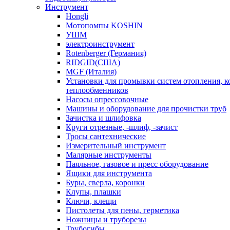
Инструмент
Hongli
Мотопомпы KOSHIN
УШМ
электроинструмент
Rotenberger (Германия)
RIDGID(США)
MGF (Италия)
Установки для промывки систем отопления, к
теплообменников
Насосы опрессовочные
Машины и оборудование для прочистки труб
Зачистка и шлифовка
Круги отрезные, -шлиф, -зачист
Тросы сантехнические
Измерительный инструмент
Малярные инструменты
Паяльное, газовое и пресс оборудование
Ящики для инструмента
Буры, сверла, коронки
Клупы, плашки
Ключи, клещи
Пистолеты для пены, герметика
Ножницы и труборезы
Трубогибы