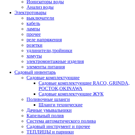
Ионизаторы воды
Анализ воды
Электротовары
выключатели
кабель
лампы
прочее
реле напряжения
розетки
удлинители,тройники
хомуты
электромонтажные изделия
элементы питания
Садовый инвентарь
Садовые комплектующие
Садовые комплектующие RACO, GRINDA,
РОСТОК,OKINAWA
Садовые комплектующие ЖУК
Поливочные шланги
Шланги технические
Дачные умывальники
Капельный полив
Система автоматического полива
Садовый инструмент и прочее
ТЕПЛИЦЫ и парники