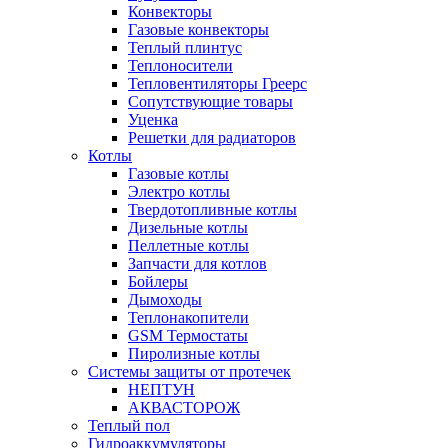
Конвекторы
Газовые конвекторы
Теплый плинтус
Теплоносители
Тепловентиляторы Греерс
Сопутствующие товары
Уценка
Решетки для радиаторов
Котлы
Газовые котлы
Электро котлы
Твердотопливные котлы
Дизельные котлы
Пеллетные котлы
Запчасти для котлов
Бойлеры
Дымоходы
Теплонакопители
GSM Термостаты
Пиролизные котлы
Системы защиты от протечек
НЕПТУН
АКВАСТОРОЖ
Теплый пол
Гидроаккумуляторы