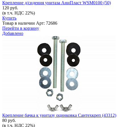
Крепление д/сидения унитаза АниПласт WSM0100 (50)
120 руб.
(в т.ч. НДС 22%)
Купить
Товар в наличии
Арт: 72686
Перейти в корзину
Добавлено
Крепление бачка к унитазу оцинковка Сантехкреп (43312)
80 руб.
(в т.ч. НДС 22%)