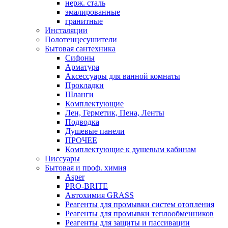
нерж. сталь
эмалированные
гранитные
Инсталяции
Полотенцесушители
Бытовая сантехника
Сифоны
Арматура
Аксессуары для ванной комнаты
Прокладки
Шланги
Комплектующие
Лен, Герметик, Пена, Ленты
Подводка
Душевые панели
ПРОЧЕЕ
Комплектующие к душевым кабинам
Писсуары
Бытовая и проф. химия
Asper
PRO-BRITE
Автохимия GRASS
Реагенты для промывки систем отопления
Реагенты для промывки теплообменников
Реагенты для защиты и пассивации