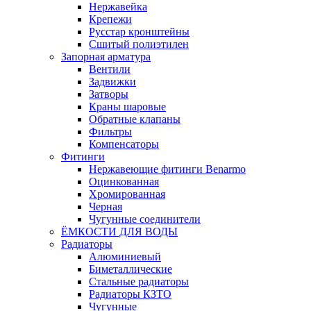
Нержавейка
Крепежи
Русстар кронштейны
Сшитый полиэтилен
Запорная арматура
Вентили
Задвижки
Затворы
Краны шаровые
Обратные клапаны
Фильтры
Компенсаторы
Фитинги
Нержавеющие фитинги Benarmo
Оцинкованная
Хромированная
Черная
Чугунные соединители
ЁМКОСТИ ДЛЯ ВОДЫ
Радиаторы
Алюминиевый
Биметаллические
Стальные радиаторы
Радиаторы КЗТО
Чугунные