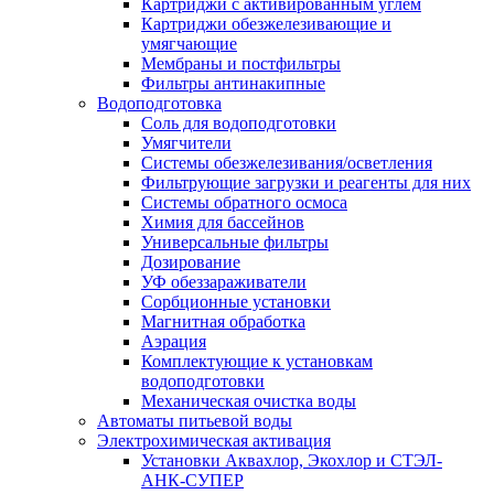
Картриджи с активированным углем
Картриджи обезжелезивающие и
умягчающие
Мембраны и постфильтры
Фильтры антинакипные
Водоподготовка
Соль для водоподготовки
Умягчители
Системы обезжелезивания/осветления
Фильтрующие загрузки и реагенты для них
Системы обратного осмоса
Химия для бассейнов
Универсальные фильтры
Дозирование
УФ обеззараживатели
Сорбционные установки
Магнитная обработка
Аэрация
Комплектующие к установкам
водоподготовки
Механическая очистка воды
Автоматы питьевой воды
Электрохимическая активация
Установки Аквахлор, Экохлор и СТЭЛ-
АНК-СУПЕР