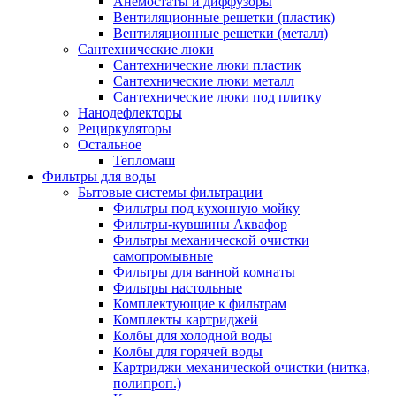
Анемостаты и диффузоры
Вентиляционные решетки (пластик)
Вентиляционные решетки (металл)
Сантехнические люки
Сантехнические люки пластик
Сантехнические люки металл
Сантехнические люки под плитку
Нанодефлекторы
Рециркуляторы
Остальное
Тепломаш
Фильтры для воды
Бытовые системы фильтрации
Фильтры под кухонную мойку
Фильтры-кувшины Аквафор
Фильтры механической очистки
самопромывные
Фильтры для ванной комнаты
Фильтры настольные
Комплектующие к фильтрам
Комплекты картриджей
Колбы для холодной воды
Колбы для горячей воды
Картриджи механической очистки (нитка,
полипроп.)