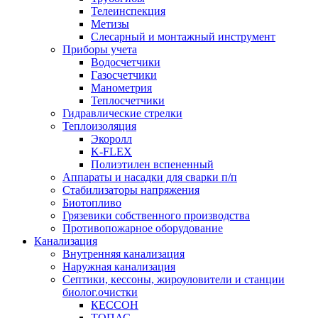
Телеинспекция
Метизы
Слесарный и монтажный инструмент
Приборы учета
Водосчетчики
Газосчетчики
Манометрия
Теплосчетчики
Гидравлические стрелки
Теплоизоляция
Экоролл
K-FLEX
Полиэтилен вспененный
Аппараты и насадки для сварки п/п
Стабилизаторы напряжения
Биотопливо
Грязевики собственного производства
Противопожарное оборудование
Канализация
Внутренняя канализация
Наружная канализация
Септики, кессоны, жироуловители и станции
биолог.очистки
КЕССОН
ТОПАС