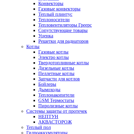
Конвекторы
Газовые конвекторы
Теплый плинтус
Теплоносители
Тепловентиляторы Греерс
Сопутствующие товары
Уценка
Решетки для радиаторов
Котлы
Газовые котлы
Электро котлы
Твердотопливные котлы
Дизельные котлы
Пеллетные котлы
Запчасти для котлов
Бойлеры
Дымоходы
Теплонакопители
GSM Термостаты
Пиролизные котлы
Системы защиты от протечек
НЕПТУН
АКВАСТОРОЖ
Теплый пол
Гидроаккумуляторы