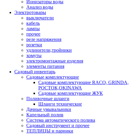
Ионизаторы воды
Анализ воды
Электротовары
выключатели
кабель
лампы
прочее
реле напряжения
розетки
удлинители,тройники
хомуты
электромонтажные изделия
элементы питания
Садовый инвентарь
Садовые комплектующие
Садовые комплектующие RACO, GRINDA,
РОСТОК,OKINAWA
Садовые комплектующие ЖУК
Поливочные шланги
Шланги технические
Дачные умывальники
Капельный полив
Система автоматического полива
Садовый инструмент и прочее
ТЕПЛИЦЫ и парники