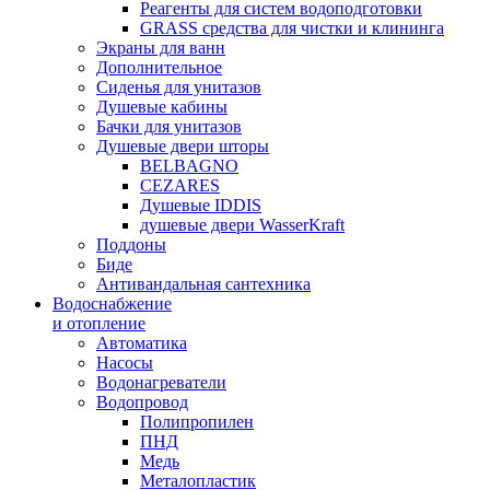
Реагенты для систем водоподготовки
GRASS средства для чистки и клининга
Экраны для ванн
Дополнительное
Сиденья для унитазов
Душевые кабины
Бачки для унитазов
Душевые двери шторы
BELBAGNO
CEZARES
Душевые IDDIS
душевые двери WasserKraft
Поддоны
Биде
Антивандальная сантехника
Водоснабжение
и отопление
Автоматика
Насосы
Водонагреватели
Водопровод
Полипропилен
ПНД
Медь
Металопластик