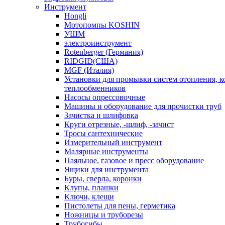
Инструмент
Hongli
Мотопомпы KOSHIN
УШМ
электроинструмент
Rotenberger (Германия)
RIDGID(США)
MGF (Италия)
Установки для промывки систем отопления, к
теплообменников
Насосы опрессовочные
Машины и оборудование для прочистки труб
Зачистка и шлифовка
Круги отрезные, -шлиф, -зачист
Тросы сантехнические
Измерительный инструмент
Малярные инструменты
Паяльное, газовое и пресс оборудование
Ящики для инструмента
Буры, сверла, коронки
Клупы, плашки
Ключи, клещи
Пистолеты для пены, герметика
Ножницы и труборезы
Трубогибы