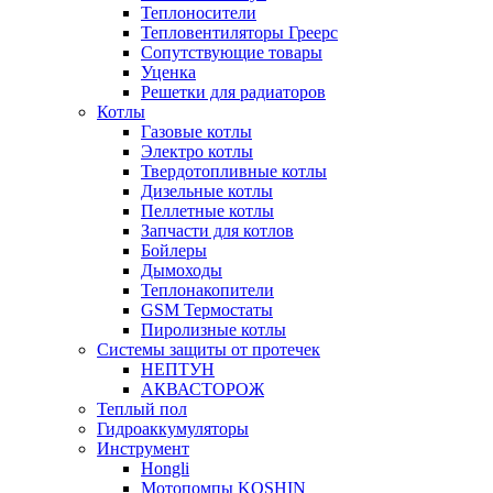
Теплоносители
Тепловентиляторы Греерс
Сопутствующие товары
Уценка
Решетки для радиаторов
Котлы
Газовые котлы
Электро котлы
Твердотопливные котлы
Дизельные котлы
Пеллетные котлы
Запчасти для котлов
Бойлеры
Дымоходы
Теплонакопители
GSM Термостаты
Пиролизные котлы
Системы защиты от протечек
НЕПТУН
АКВАСТОРОЖ
Теплый пол
Гидроаккумуляторы
Инструмент
Hongli
Мотопомпы KOSHIN