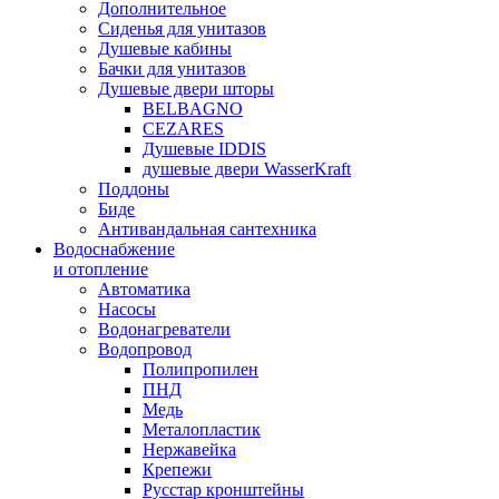
Дополнительное
Сиденья для унитазов
Душевые кабины
Бачки для унитазов
Душевые двери шторы
BELBAGNO
CEZARES
Душевые IDDIS
душевые двери WasserKraft
Поддоны
Биде
Антивандальная сантехника
Водоснабжение
и отопление
Автоматика
Насосы
Водонагреватели
Водопровод
Полипропилен
ПНД
Медь
Металопластик
Нержавейка
Крепежи
Русстар кронштейны