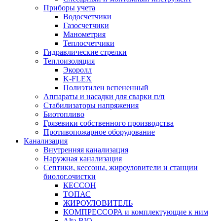
Приборы учета
Водосчетчики
Газосчетчики
Манометрия
Теплосчетчики
Гидравлические стрелки
Теплоизоляция
Экоролл
K-FLEX
Полиэтилен вспененный
Аппараты и насадки для сварки п/п
Стабилизаторы напряжения
Биотопливо
Грязевики собственного производства
Противопожарное оборудование
Канализация
Внутренняя канализация
Наружная канализация
Септики, кессоны, жироуловители и станции
биолог.очистки
КЕССОН
ТОПАС
ЖИРОУЛОВИТЕЛЬ
КОМПРЕССОРА и комплектующие к ним
Alta BIO