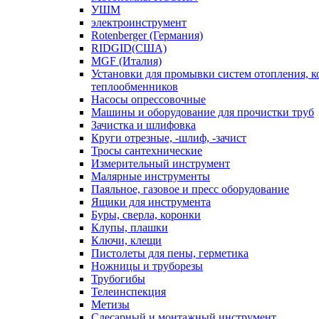
УШМ
электроинструмент
Rotenberger (Германия)
RIDGID(США)
MGF (Италия)
Установки для промывки систем отопления, к
теплообменников
Насосы опрессовочные
Машины и оборудование для прочистки труб
Зачистка и шлифовка
Круги отрезные, -шлиф, -зачист
Тросы сантехнические
Измерительный инструмент
Малярные инструменты
Паяльное, газовое и пресс оборудование
Ящики для инструмента
Буры, сверла, коронки
Клупы, плашки
Ключи, клещи
Пистолеты для пены, герметика
Ножницы и труборезы
Трубогибы
Телеинспекция
Метизы
Слесарный и монтажный инструмент