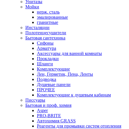
Унитазы
Мойки
нерж. сталь
эмалированные
гранитные
Инсталяции
Полотенцесушители
Бытовая сантехника
Сифоны
Арматура
Аксессуары для ванной комнаты
Прокладки
Шланги
Комплектующие
Лен, Герметик, Пена, Ленты
Подводка
Душевые панели
ПРОЧЕЕ
Комплектующие к душевым кабинам
Писсуары
Бытовая и проф. химия
Asper
PRO-BRITE
Автохимия GRASS
Реагенты для промывки систем отопления