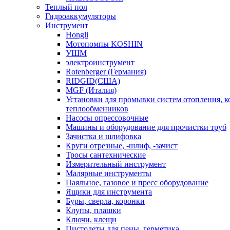
Теплый пол
Гидроаккумуляторы
Инструмент
Hongli
Мотопомпы KOSHIN
УШМ
электроинструмент
Rotenberger (Германия)
RIDGID(США)
MGF (Италия)
Установки для промывки систем отопления, к
теплообменников
Насосы опрессовочные
Машины и оборудование для прочистки труб
Зачистка и шлифовка
Круги отрезные, -шлиф, -зачист
Тросы сантехнические
Измерительный инструмент
Малярные инструменты
Паяльное, газовое и пресс оборудование
Ящики для инструмента
Буры, сверла, коронки
Клупы, плашки
Ключи, клещи
Пистолеты для пены, герметика