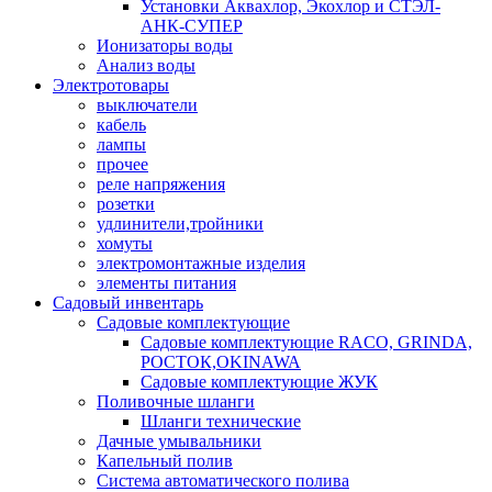
Установки Аквахлор, Экохлор и СТЭЛ-
АНК-СУПЕР
Ионизаторы воды
Анализ воды
Электротовары
выключатели
кабель
лампы
прочее
реле напряжения
розетки
удлинители,тройники
хомуты
электромонтажные изделия
элементы питания
Садовый инвентарь
Садовые комплектующие
Садовые комплектующие RACO, GRINDA,
РОСТОК,OKINAWA
Садовые комплектующие ЖУК
Поливочные шланги
Шланги технические
Дачные умывальники
Капельный полив
Система автоматического полива