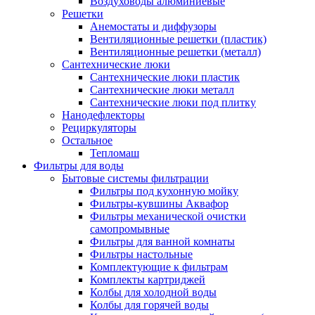
Воздуховоды алюминиевые
Решетки
Анемостаты и диффузоры
Вентиляционные решетки (пластик)
Вентиляционные решетки (металл)
Сантехнические люки
Сантехнические люки пластик
Сантехнические люки металл
Сантехнические люки под плитку
Нанодефлекторы
Рециркуляторы
Остальное
Тепломаш
Фильтры для воды
Бытовые системы фильтрации
Фильтры под кухонную мойку
Фильтры-кувшины Аквафор
Фильтры механической очистки
самопромывные
Фильтры для ванной комнаты
Фильтры настольные
Комплектующие к фильтрам
Комплекты картриджей
Колбы для холодной воды
Колбы для горячей воды