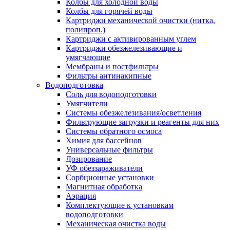
Колбы для холодной воды
Колбы для горячей воды
Картриджи механической очистки (нитка,
полипроп.)
Картриджи с активированным углем
Картриджи обезжелезивающие и
умягчающие
Мембраны и постфильтры
Фильтры антинакипные
Водоподготовка
Соль для водоподготовки
Умягчители
Системы обезжелезивания/осветления
Фильтрующие загрузки и реагенты для них
Системы обратного осмоса
Химия для бассейнов
Универсальные фильтры
Дозирование
УФ обеззараживатели
Сорбционные установки
Магнитная обработка
Аэрация
Комплектующие к установкам
водоподготовки
Механическая очистка воды