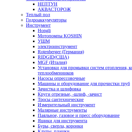
НЕПТУН
АКВАСТОРОЖ
Теплый пол
Гидроаккумуляторы
Инструмент
Hongli
Мотопомпы KOSHIN
УШМ
электроинструмент
Rotenberger (Германия)
RIDGID(США)
MGF (Италия)
Установки для промывки систем отопления, к
теплообменников
Насосы опрессовочные
Машины и оборудование для прочистки труб
Зачистка и шлифовка
Круги отрезные, -шлиф, -зачист
Тросы сантехнические
Измерительный инструмент
Малярные инструменты
Паяльное, газовое и пресс оборудование
Ящики для инструмента
Буры, сверла, коронки
Клупы, плашки