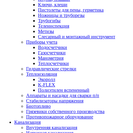
Ключи, клещи
Пистолеты для пены, герметика
Ножницы и труборезы
Трубогибы
Телеинспекция
Метизы
Слесарный и монтажный инструмент
Приборы учета
Водосчетчики
Газосчетчики
Манометрия
Теплосчетчики
Гидравлические стрелки
Теплоизоляция
Экоролл
K-FLEX
Полиэтилен вспененный
Аппараты и насадки для сварки п/п
Стабилизаторы напряжения
Биотопливо
Грязевики собственного производства
Противопожарное оборудование
Канализация
Внутренняя канализация
Наружная канализация