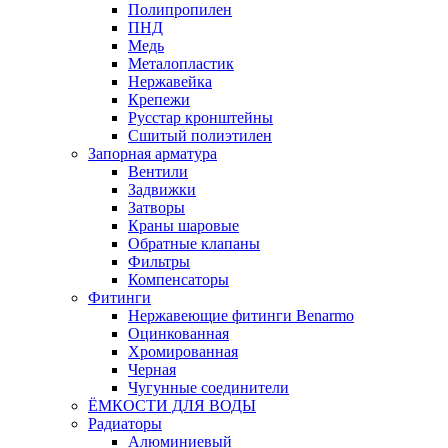
Полипропилен
ПНД
Медь
Металопластик
Нержавейка
Крепежи
Русстар кронштейны
Сшитый полиэтилен
Запорная арматура
Вентили
Задвижки
Затворы
Краны шаровые
Обратные клапаны
Фильтры
Компенсаторы
Фитинги
Нержавеющие фитинги Benarmo
Оцинкованная
Хромированная
Черная
Чугунные соединители
ЁМКОСТИ ДЛЯ ВОДЫ
Радиаторы
Алюминиевый