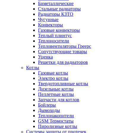
Биметаллические
Стальные радиаторы
Радиаторы КЗТО
Чугунные
Конвекторы
Газовые конвекторы
Теплый плинтус
Теплоносители
Тепловентиляторы Греерс
Сопутствующие товары
Уценка
Решетки для радиаторов
Котлы
Газовые котлы
Электро котлы
Твердотопливные котлы
Дизельные котлы
Пеллетные котлы
Запчасти для котлов
Бойлеры
Дымоходы
Теплонакопители
GSM Термостаты
Пиролизные котлы
Системы защиты от протечек