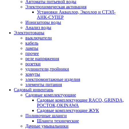
Автоматы питьевой воды
Электрохимическая активация
Установки Аквахлор, Экохлор и СТЭЛ-
АНК-СУПЕР
Ионизаторы воды
Анализ воды
Электротовары
выключатели
кабель
лампы
прочее
реле напряжения
розетки
удлинители,тройники
хомуты
электромонтажные изделия
элементы питания
Садовый инвентарь
Садовые комплектующие
Садовые комплектующие RACO, GRINDA,
РОСТОК,OKINAWA
Садовые комплектующие ЖУК
Поливочные шланги
Шланги технические
Дачные умывальники