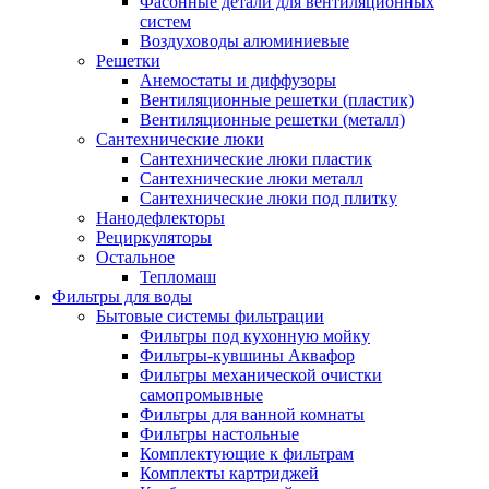
Фасонные детали для вентиляционных
систем
Воздуховоды алюминиевые
Решетки
Анемостаты и диффузоры
Вентиляционные решетки (пластик)
Вентиляционные решетки (металл)
Сантехнические люки
Сантехнические люки пластик
Сантехнические люки металл
Сантехнические люки под плитку
Нанодефлекторы
Рециркуляторы
Остальное
Тепломаш
Фильтры для воды
Бытовые системы фильтрации
Фильтры под кухонную мойку
Фильтры-кувшины Аквафор
Фильтры механической очистки
самопромывные
Фильтры для ванной комнаты
Фильтры настольные
Комплектующие к фильтрам
Комплекты картриджей