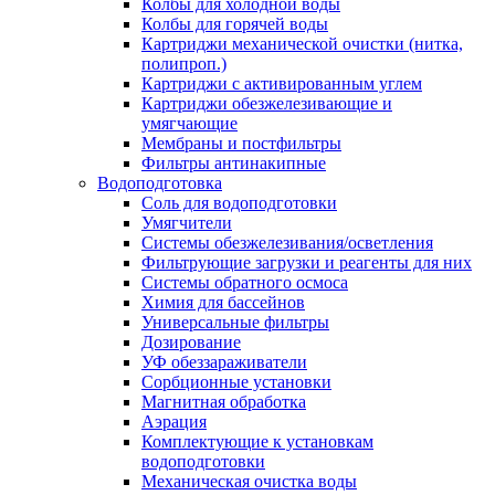
Колбы для холодной воды
Колбы для горячей воды
Картриджи механической очистки (нитка,
полипроп.)
Картриджи с активированным углем
Картриджи обезжелезивающие и
умягчающие
Мембраны и постфильтры
Фильтры антинакипные
Водоподготовка
Соль для водоподготовки
Умягчители
Системы обезжелезивания/осветления
Фильтрующие загрузки и реагенты для них
Системы обратного осмоса
Химия для бассейнов
Универсальные фильтры
Дозирование
УФ обеззараживатели
Сорбционные установки
Магнитная обработка
Аэрация
Комплектующие к установкам
водоподготовки
Механическая очистка воды