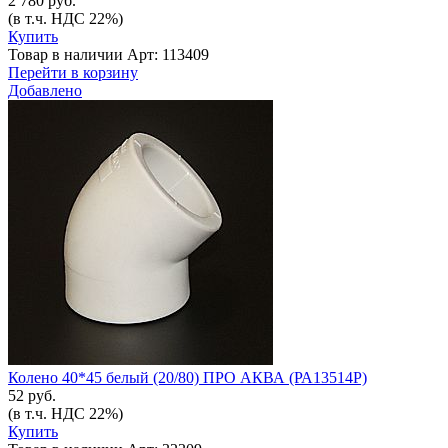
2 780 руб.
(в т.ч. НДС 22%)
Купить
Товар в наличии
Арт: 113409
Перейти в корзину
Добавлено
Колено 40*45 белый (20/80) ПРО АКВА (РА13514Р)
52 руб.
(в т.ч. НДС 22%)
Купить