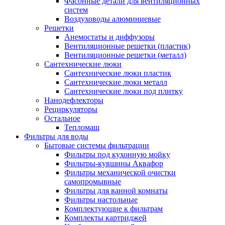
Фасонные детали для вентиляционных
систем
Воздуховоды алюминиевые
Решетки
Анемостаты и диффузоры
Вентиляционные решетки (пластик)
Вентиляционные решетки (металл)
Сантехнические люки
Сантехнические люки пластик
Сантехнические люки металл
Сантехнические люки под плитку
Нанодефлекторы
Рециркуляторы
Остальное
Тепломаш
Фильтры для воды
Бытовые системы фильтрации
Фильтры под кухонную мойку
Фильтры-кувшины Аквафор
Фильтры механической очистки
самопромывные
Фильтры для ванной комнаты
Фильтры настольные
Комплектующие к фильтрам
Комплекты картриджей