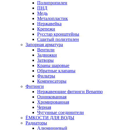
Полипропилен
ПНД
Медь
Металопластик
Нержавейка
Крепежи
Русстар кронштейны
Сшитый полиэтилен
Запорная арматура
Вентили
Задвижки
Затворы
Краны шаровые
Обратные клапаны
Фильтры
Компенсаторы
Фитинги
Нержавеющие фитинги Benarmo
Оцинкованная
Хромированная
Черная
Чугунные соединители
ЁМКОСТИ ДЛЯ ВОДЫ
Радиаторы
Алюминиевый