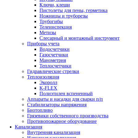
Ключи, клещи
Пистолеты для пены, герметика
Ножницы и труборезы
Трубогибы
Телеинспекция
Метизы
Слесарный и монтажный инструмент
Приборы учета
Водосчетчики
Газосчетчики
Манометрия
Теплосчетчики
Гидравлические стрелки
Теплоизоляция
Экоролл
K-FLEX
Полиэтилен вспененный
Аппараты и насадки для сварки п/п
Стабилизаторы напряжения
Биотопливо
Грязевики собственного производства
Противопожарное оборудование
Канализация
Внутренняя канализация
Наружная канализация