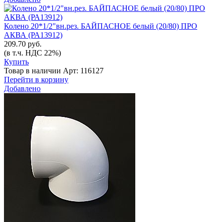
Колено 20*1/2"вн.рез. БАЙПАСНОЕ белый (20/80) ПРО
АКВА (РА13912)
209.70 руб.
(в т.ч. НДС 22%)
Купить
Товар в наличии
Арт: 116127
Перейти в корзину
Добавлено