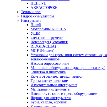
НЕПТУН
АКВАСТОРОЖ
Теплый пол
Гидроаккумуляторы
Инструмент
Hongli
Мотопомпы KOSHIN
УШМ
электроинструмент
Rotenberger (Германия)
RIDGID(США)
MGF (Италия)
Установки для промывки систем отопления, к
теплообменников
Насосы опрессовочные
Машины и оборудование для прочистки труб
Зачистка и шлифовка
Круги отрезные, -шлиф, -зачист
Тросы сантехнические
Измерительный инструмент
Малярные инструменты
Паяльное, газовое и пресс оборудование
Ящики для инструмента
Буры, сверла, коронки
Клупы, плашки