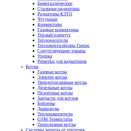
Биметаллические
Стальные радиаторы
Радиаторы КЗТО
Чугунные
Конвекторы
Газовые конвекторы
Теплый плинтус
Теплоносители
Тепловентиляторы Греерс
Сопутствующие товары
Уценка
Решетки для радиаторов
Котлы
Газовые котлы
Электро котлы
Твердотопливные котлы
Дизельные котлы
Пеллетные котлы
Запчасти для котлов
Бойлеры
Дымоходы
Теплонакопители
GSM Термостаты
Пиролизные котлы
Системы защиты от протечек