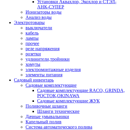
Установки Аквахлор, Экохлор и СТЭЛ-
АНК-СУПЕР
Ионизаторы воды
Анализ воды
Электротовары
выключатели
кабель
лампы
прочее
реле напряжения
розетки
удлинители,тройники
хомуты
электромонтажные изделия
элементы питания
Садовый инвентарь
Садовые комплектующие
Садовые комплектующие RACO, GRINDA,
РОСТОК,OKINAWA
Садовые комплектующие ЖУК
Поливочные шланги
Шланги технические
Дачные умывальники
Капельный полив
Система автоматического полива