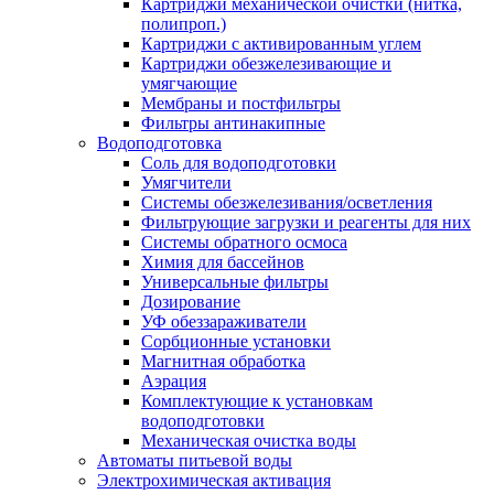
Картриджи механической очистки (нитка,
полипроп.)
Картриджи с активированным углем
Картриджи обезжелезивающие и
умягчающие
Мембраны и постфильтры
Фильтры антинакипные
Водоподготовка
Соль для водоподготовки
Умягчители
Системы обезжелезивания/осветления
Фильтрующие загрузки и реагенты для них
Системы обратного осмоса
Химия для бассейнов
Универсальные фильтры
Дозирование
УФ обеззараживатели
Сорбционные установки
Магнитная обработка
Аэрация
Комплектующие к установкам
водоподготовки
Механическая очистка воды
Автоматы питьевой воды
Электрохимическая активация