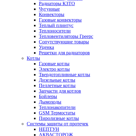
Радиаторы КЗТО
Чугунные
Конвекторы
Газовые конвекторы
Теплый плинтус
Теплоносители
Тепловентиляторы Греерс
Сопутствующие товары
Уценка
Решетки для радиаторов
Котлы
Газовые котлы
Электро котлы
Твердотопливные котлы
Дизельные котлы
Пеллетные котлы
Запчасти для котлов
Бойлеры
Дымоходы
Теплонакопители
GSM Термостаты
Пиролизные котлы
Системы защиты от протечек
НЕПТУН
АКВАСТОРОЖ