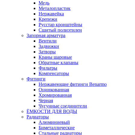
Медь
Металопластик
Нержавейка
Крепежи
Русстар кронштейны
Сшитый полиэтилен
Запорная арматура
Вентили
Задвижки
Затворы
Краны шаровые
Обратные клапаны
Фильтры
Компенсаторы
Фитинги
Нержавеющие фитинги Benarmo
Оцинкованная
Хромированная
Черная
Чугунные соединители
ЁМКОСТИ ДЛЯ ВОДЫ
Радиаторы
Алюминиевый
Биметаллические
Стальные радиаторы