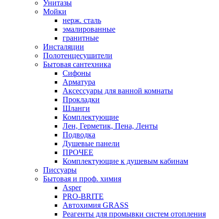
Унитазы
Мойки
нерж. сталь
эмалированные
гранитные
Инсталяции
Полотенцесушители
Бытовая сантехника
Сифоны
Арматура
Аксессуары для ванной комнаты
Прокладки
Шланги
Комплектующие
Лен, Герметик, Пена, Ленты
Подводка
Душевые панели
ПРОЧЕЕ
Комплектующие к душевым кабинам
Писсуары
Бытовая и проф. химия
Asper
PRO-BRITE
Автохимия GRASS
Реагенты для промывки систем отопления