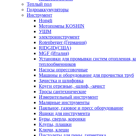
Теплый пол
Гидроаккумуляторы
Инструмент
Hongli
Мотопомпы KOSHIN
УШМ
электроинструмент
Rotenberger (Германия)
RIDGID(США)
MGF (Италия)
Установки для промывки систем отопления, к
теплообменников
Насосы опрессовочные
Машины и оборудование для прочистки труб
Зачистка и шлифовка
Круги отрезные, -шлиф, -зачист
Тросы сантехнические
Измерительный инструмент
Малярные инструменты
Паяльное, газовое и пресс оборудование
Ящики для инструмента
Буры, сверла, коронки
Клупы, плашки
Ключи, клещи
Пистолеты для пены, герметика