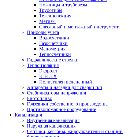
Ножницы и труборезы
Трубогибы
Телеинспекция
Метизы
Слесарный и монтажный инструмент
Приборы учета
Водосчетчики
Газосчетчики
Манометрия
Теплосчетчики
Гидравлические стрелки
Теплоизоляция
Экоролл
K-FLEX
Полиэтилен вспененный
Аппараты и насадки для сварки п/п
Стабилизаторы напряжения
Биотопливо
Грязевики собственного производства
Противопожарное оборудование
Канализация
Внутренняя канализация
Наружная канализация
Септики, кессоны, жироуловители и станции
биолог.очистки