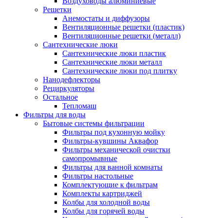
Воздуховоды алюминиевые
Решетки
Анемостаты и диффузоры
Вентиляционные решетки (пластик)
Вентиляционные решетки (металл)
Сантехнические люки
Сантехнические люки пластик
Сантехнические люки металл
Сантехнические люки под плитку
Нанодефлекторы
Рециркуляторы
Остальное
Тепломаш
Фильтры для воды
Бытовые системы фильтрации
Фильтры под кухонную мойку
Фильтры-кувшины Аквафор
Фильтры механической очистки
самопромывные
Фильтры для ванной комнаты
Фильтры настольные
Комплектующие к фильтрам
Комплекты картриджей
Колбы для холодной воды
Колбы для горячей воды