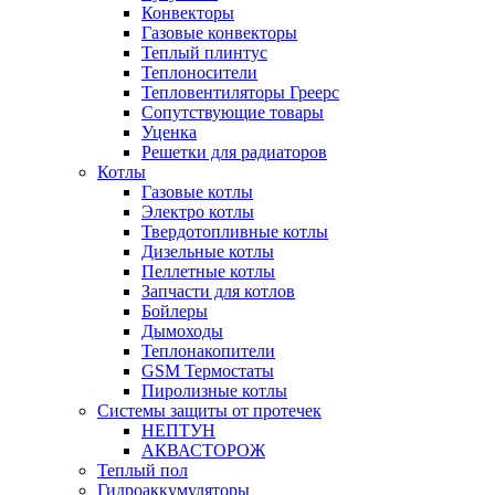
Конвекторы
Газовые конвекторы
Теплый плинтус
Теплоносители
Тепловентиляторы Греерс
Сопутствующие товары
Уценка
Решетки для радиаторов
Котлы
Газовые котлы
Электро котлы
Твердотопливные котлы
Дизельные котлы
Пеллетные котлы
Запчасти для котлов
Бойлеры
Дымоходы
Теплонакопители
GSM Термостаты
Пиролизные котлы
Системы защиты от протечек
НЕПТУН
АКВАСТОРОЖ
Теплый пол
Гидроаккумуляторы