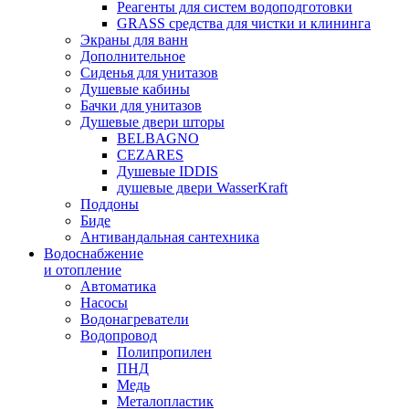
Реагенты для систем водоподготовки
GRASS средства для чистки и клининга
Экраны для ванн
Дополнительное
Сиденья для унитазов
Душевые кабины
Бачки для унитазов
Душевые двери шторы
BELBAGNO
CEZARES
Душевые IDDIS
душевые двери WasserKraft
Поддоны
Биде
Антивандальная сантехника
Водоснабжение
и отопление
Автоматика
Насосы
Водонагреватели
Водопровод
Полипропилен
ПНД
Медь
Металопластик