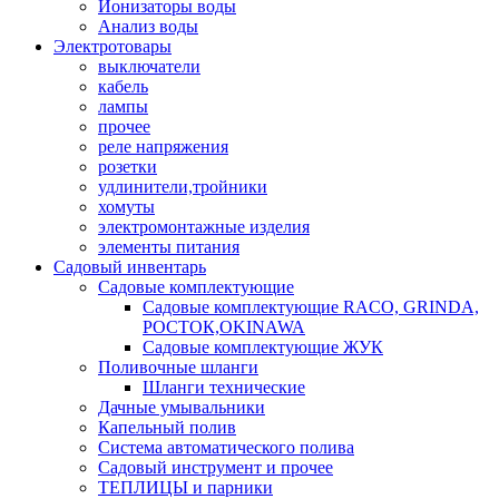
Ионизаторы воды
Анализ воды
Электротовары
выключатели
кабель
лампы
прочее
реле напряжения
розетки
удлинители,тройники
хомуты
электромонтажные изделия
элементы питания
Садовый инвентарь
Садовые комплектующие
Садовые комплектующие RACO, GRINDA,
РОСТОК,OKINAWA
Садовые комплектующие ЖУК
Поливочные шланги
Шланги технические
Дачные умывальники
Капельный полив
Система автоматического полива
Садовый инструмент и прочее
ТЕПЛИЦЫ и парники