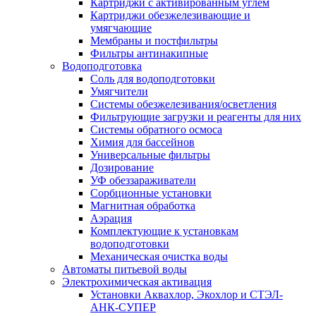
Картриджи с активированным углем
Картриджи обезжелезивающие и
умягчающие
Мембраны и постфильтры
Фильтры антинакипные
Водоподготовка
Соль для водоподготовки
Умягчители
Системы обезжелезивания/осветления
Фильтрующие загрузки и реагенты для них
Системы обратного осмоса
Химия для бассейнов
Универсальные фильтры
Дозирование
УФ обеззараживатели
Сорбционные установки
Магнитная обработка
Аэрация
Комплектующие к установкам
водоподготовки
Механическая очистка воды
Автоматы питьевой воды
Электрохимическая активация
Установки Аквахлор, Экохлор и СТЭЛ-
АНК-СУПЕР