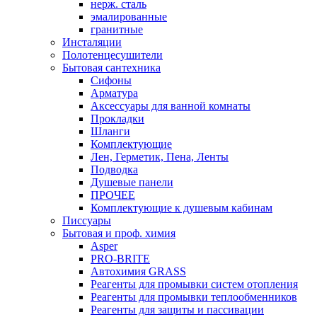
нерж. сталь
эмалированные
гранитные
Инсталяции
Полотенцесушители
Бытовая сантехника
Сифоны
Арматура
Аксессуары для ванной комнаты
Прокладки
Шланги
Комплектующие
Лен, Герметик, Пена, Ленты
Подводка
Душевые панели
ПРОЧЕЕ
Комплектующие к душевым кабинам
Писсуары
Бытовая и проф. химия
Asper
PRO-BRITE
Автохимия GRASS
Реагенты для промывки систем отопления
Реагенты для промывки теплообменников
Реагенты для защиты и пассивации