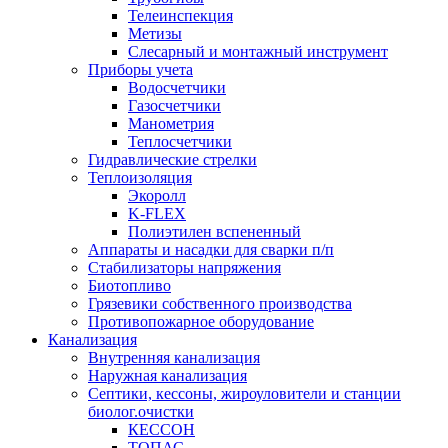
Телеинспекция
Метизы
Слесарный и монтажный инструмент
Приборы учета
Водосчетчики
Газосчетчики
Манометрия
Теплосчетчики
Гидравлические стрелки
Теплоизоляция
Экоролл
K-FLEX
Полиэтилен вспененный
Аппараты и насадки для сварки п/п
Стабилизаторы напряжения
Биотопливо
Грязевики собственного производства
Противопожарное оборудование
Канализация
Внутренняя канализация
Наружная канализация
Септики, кессоны, жироуловители и станции
биолог.очистки
КЕССОН
ТОПАС