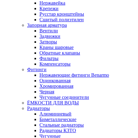
Нержавейка
Крепежи
Русстар кронштейны
Сшитый полиэтилен
Запорная арматура
Вентили
Задвижки
Затворы
Краны шаровые
Обратные клапаны
Фильтры
Компенсаторы
Фитинги
Нержавеющие фитинги Benarmo
Оцинкованная
Хромированная
Черная
Чугунные соединители
ЁМКОСТИ ДЛЯ ВОДЫ
Радиаторы
Алюминиевый
Биметаллические
Стальные радиаторы
Радиаторы КЗТО
Чугунные