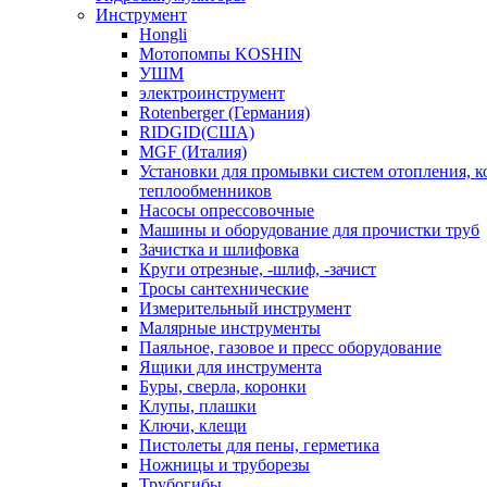
Инструмент
Hongli
Мотопомпы KOSHIN
УШМ
электроинструмент
Rotenberger (Германия)
RIDGID(США)
MGF (Италия)
Установки для промывки систем отопления, к
теплообменников
Насосы опрессовочные
Машины и оборудование для прочистки труб
Зачистка и шлифовка
Круги отрезные, -шлиф, -зачист
Тросы сантехнические
Измерительный инструмент
Малярные инструменты
Паяльное, газовое и пресс оборудование
Ящики для инструмента
Буры, сверла, коронки
Клупы, плашки
Ключи, клещи
Пистолеты для пены, герметика
Ножницы и труборезы
Трубогибы