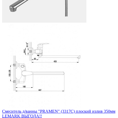
Смеситель д/ванны "PRAMEN" (3317С) плоский излив 350мм
LEMARK ВЫГОДА!!