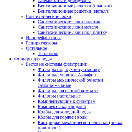
Анемостаты и диффузоры
Вентиляционные решетки (пластик)
Вентиляционные решетки (металл)
Сантехнические люки
Сантехнические люки пластик
Сантехнические люки металл
Сантехнические люки под плитку
Нанодефлекторы
Рециркуляторы
Остальное
Тепломаш
Фильтры для воды
Бытовые системы фильтрации
Фильтры под кухонную мойку
Фильтры-кувшины Аквафор
Фильтры механической очистки
самопромывные
Фильтры для ванной комнаты
Фильтры настольные
Комплектующие к фильтрам
Комплекты картриджей
Колбы для холодной воды
Колбы для горячей воды
Картриджи механической очистки (нитка,
полипроп.)