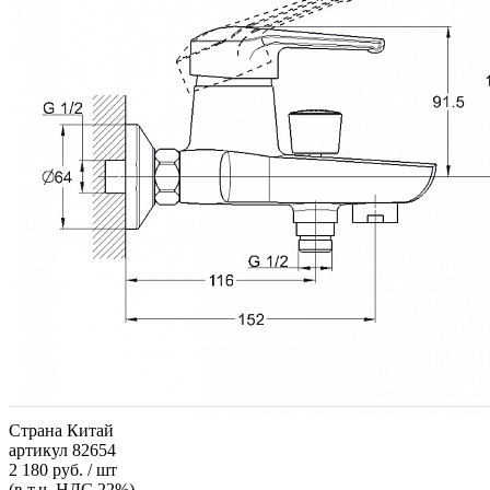
Страна
Китай
артикул
82654
2 180 руб. / шт
(в т.ч. НДС 22%)