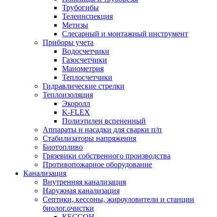
Трубогибы
Телеинспекция
Метизы
Слесарный и монтажный инструмент
Приборы учета
Водосчетчики
Газосчетчики
Манометрия
Теплосчетчики
Гидравлические стрелки
Теплоизоляция
Экоролл
K-FLEX
Полиэтилен вспененный
Аппараты и насадки для сварки п/п
Стабилизаторы напряжения
Биотопливо
Грязевики собственного производства
Противопожарное оборудование
Канализация
Внутренняя канализация
Наружная канализация
Септики, кессоны, жироуловители и станции
биолог.очистки
КЕССОН