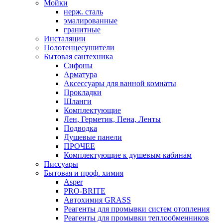
Мойки
нерж. сталь
эмалированные
гранитные
Инсталяции
Полотенцесушители
Бытовая сантехника
Сифоны
Арматура
Аксессуары для ванной комнаты
Прокладки
Шланги
Комплектующие
Лен, Герметик, Пена, Ленты
Подводка
Душевые панели
ПРОЧЕЕ
Комплектующие к душевым кабинам
Писсуары
Бытовая и проф. химия
Asper
PRO-BRITE
Автохимия GRASS
Реагенты для промывки систем отопления
Реагенты для промывки теплообменников