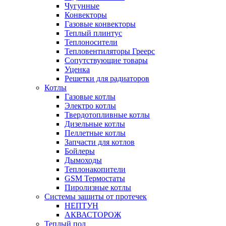
Чугунные
Конвекторы
Газовые конвекторы
Теплый плинтус
Теплоносители
Тепловентиляторы Греерс
Сопутствующие товары
Уценка
Решетки для радиаторов
Котлы
Газовые котлы
Электро котлы
Твердотопливные котлы
Дизельные котлы
Пеллетные котлы
Запчасти для котлов
Бойлеры
Дымоходы
Теплонакопители
GSM Термостаты
Пиролизные котлы
Системы защиты от протечек
НЕПТУН
АКВАСТОРОЖ
Теплый пол