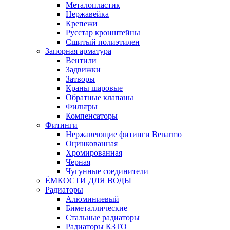
Металопластик
Нержавейка
Крепежи
Русстар кронштейны
Сшитый полиэтилен
Запорная арматура
Вентили
Задвижки
Затворы
Краны шаровые
Обратные клапаны
Фильтры
Компенсаторы
Фитинги
Нержавеющие фитинги Benarmo
Оцинкованная
Хромированная
Черная
Чугунные соединители
ЁМКОСТИ ДЛЯ ВОДЫ
Радиаторы
Алюминиевый
Биметаллические
Стальные радиаторы
Радиаторы КЗТО