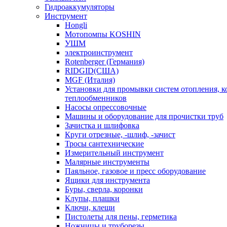
Гидроаккумуляторы
Инструмент
Hongli
Мотопомпы KOSHIN
УШМ
электроинструмент
Rotenberger (Германия)
RIDGID(США)
MGF (Италия)
Установки для промывки систем отопления, к
теплообменников
Насосы опрессовочные
Машины и оборудование для прочистки труб
Зачистка и шлифовка
Круги отрезные, -шлиф, -зачист
Тросы сантехнические
Измерительный инструмент
Малярные инструменты
Паяльное, газовое и пресс оборудование
Ящики для инструмента
Буры, сверла, коронки
Клупы, плашки
Ключи, клещи
Пистолеты для пены, герметика
Ножницы и труборезы