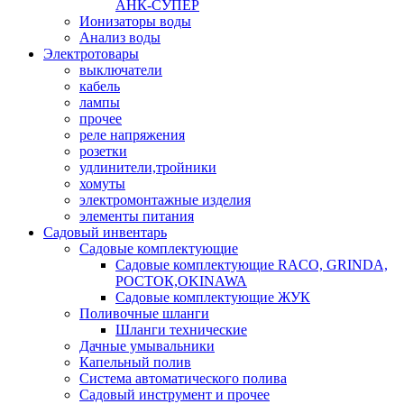
АНК-СУПЕР
Ионизаторы воды
Анализ воды
Электротовары
выключатели
кабель
лампы
прочее
реле напряжения
розетки
удлинители,тройники
хомуты
электромонтажные изделия
элементы питания
Садовый инвентарь
Садовые комплектующие
Садовые комплектующие RACO, GRINDA,
РОСТОК,OKINAWA
Садовые комплектующие ЖУК
Поливочные шланги
Шланги технические
Дачные умывальники
Капельный полив
Система автоматического полива
Садовый инструмент и прочее