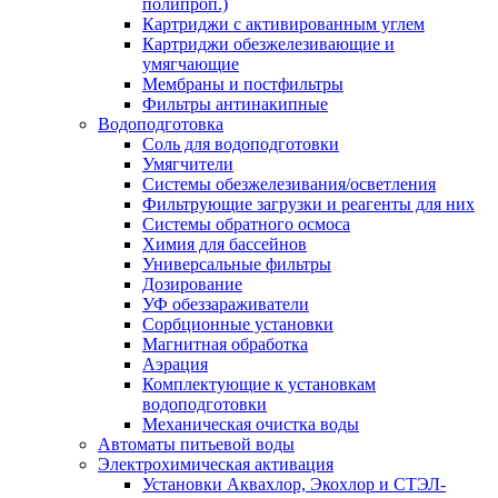
полипроп.)
Картриджи с активированным углем
Картриджи обезжелезивающие и
умягчающие
Мембраны и постфильтры
Фильтры антинакипные
Водоподготовка
Соль для водоподготовки
Умягчители
Системы обезжелезивания/осветления
Фильтрующие загрузки и реагенты для них
Системы обратного осмоса
Химия для бассейнов
Универсальные фильтры
Дозирование
УФ обеззараживатели
Сорбционные установки
Магнитная обработка
Аэрация
Комплектующие к установкам
водоподготовки
Механическая очистка воды
Автоматы питьевой воды
Электрохимическая активация
Установки Аквахлор, Экохлор и СТЭЛ-