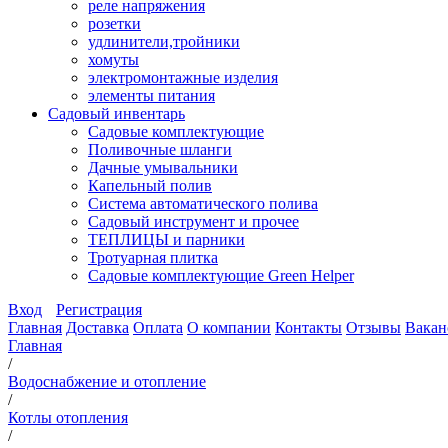
реле напряжения
розетки
удлинители,тройники
хомуты
электромонтажные изделия
элементы питания
Садовый инвентарь
Садовые комплектующие
Поливочные шланги
Дачные умывальники
Капельный полив
Система автоматического полива
Садовый инструмент и прочее
ТЕПЛИЦЫ и парники
Тротуарная плитка
Садовые комплектующие Green Helper
Вход
Регистрация
Главная
Доставка
Оплата
О компании
Контакты
Отзывы
Вакан
Главная
/
Водоснабжение и отопление
/
Котлы отопления
/