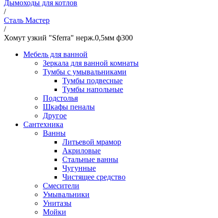
Дымоходы для котлов
/
Сталь Мастер
/
Хомут узкий "Sferra" нерж.0,5мм ф300
Мебель для ванной
Зеркала для ванной комнаты
Тумбы с умывальниками
Тумбы подвесные
Тумбы напольные
Подстолья
Шкафы пеналы
Другое
Сантехника
Ванны
Литьевой мрамор
Акриловые
Стальные ванны
Чугунные
Чистящее средство
Смесители
Умывальники
Унитазы
Мойки