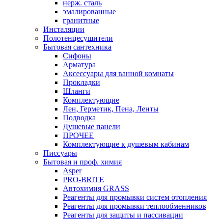
нерж. сталь
эмалированные
гранитные
Инсталяции
Полотенцесушители
Бытовая сантехника
Сифоны
Арматура
Аксессуары для ванной комнаты
Прокладки
Шланги
Комплектующие
Лен, Герметик, Пена, Ленты
Подводка
Душевые панели
ПРОЧЕЕ
Комплектующие к душевым кабинам
Писсуары
Бытовая и проф. химия
Asper
PRO-BRITE
Автохимия GRASS
Реагенты для промывки систем отопления
Реагенты для промывки теплообменников
Реагенты для защиты и пассивации