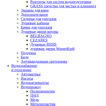
Реагенты для систем водоподготовки
GRASS средства для чистки и клининга
Экраны для ванн
Дополнительное
Сиденья для унитазов
Душевые кабины
Бачки для унитазов
Душевые двери шторы
BELBAGNO
CEZARES
Душевые IDDIS
душевые двери WasserKraft
Поддоны
Биде
Антивандальная сантехника
Водоснабжение
и отопление
Автоматика
Насосы
Водонагреватели
Водопровод
Полипропилен
ПНД
Медь
Металопластик