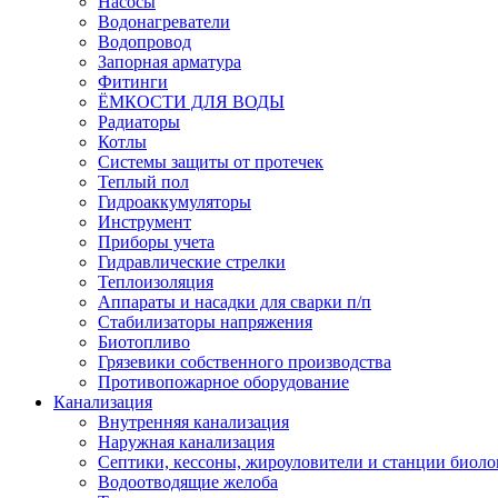
Насосы
Водонагреватели
Водопровод
Запорная арматура
Фитинги
ЁМКОСТИ ДЛЯ ВОДЫ
Радиаторы
Котлы
Системы защиты от протечек
Теплый пол
Гидроаккумуляторы
Инструмент
Приборы учета
Гидравлические стрелки
Теплоизоляция
Аппараты и насадки для сварки п/п
Стабилизаторы напряжения
Биотопливо
Грязевики собственного производства
Противопожарное оборудование
Канализация
Внутренняя канализация
Наружная канализация
Септики, кессоны, жироуловители и станции биоло
Водоотводящие желоба