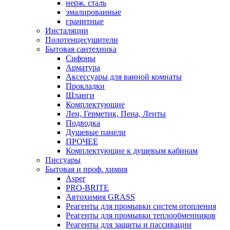
нерж. сталь
эмалированные
гранитные
Инсталяции
Полотенцесушители
Бытовая сантехника
Сифоны
Арматура
Аксессуары для ванной комнаты
Прокладки
Шланги
Комплектующие
Лен, Герметик, Пена, Ленты
Подводка
Душевые панели
ПРОЧЕЕ
Комплектующие к душевым кабинам
Писсуары
Бытовая и проф. химия
Asper
PRO-BRITE
Автохимия GRASS
Реагенты для промывки систем отопления
Реагенты для промывки теплообменников
Реагенты для защиты и пассивации