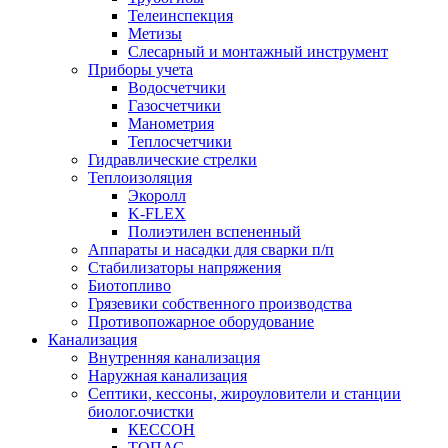
Телеинспекция
Метизы
Слесарный и монтажный инструмент
Приборы учета
Водосчетчики
Газосчетчики
Манометрия
Теплосчетчики
Гидравлические стрелки
Теплоизоляция
Экоролл
K-FLEX
Полиэтилен вспененный
Аппараты и насадки для сварки п/п
Стабилизаторы напряжения
Биотопливо
Грязевики собственного производства
Противопожарное оборудование
Канализация
Внутренняя канализация
Наружная канализация
Септики, кессоны, жироуловители и станции
биолог.очистки
КЕССОН
ТОПАС