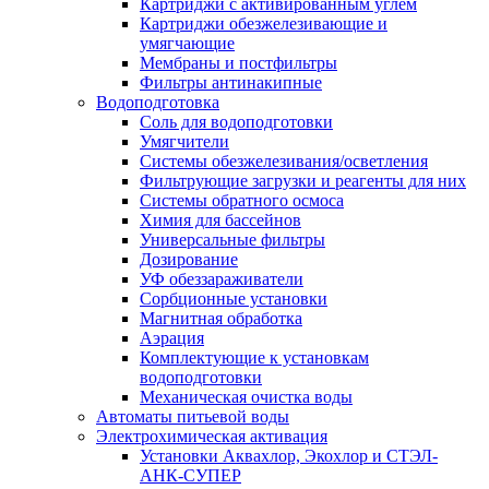
Картриджи с активированным углем
Картриджи обезжелезивающие и
умягчающие
Мембраны и постфильтры
Фильтры антинакипные
Водоподготовка
Соль для водоподготовки
Умягчители
Системы обезжелезивания/осветления
Фильтрующие загрузки и реагенты для них
Системы обратного осмоса
Химия для бассейнов
Универсальные фильтры
Дозирование
УФ обеззараживатели
Сорбционные установки
Магнитная обработка
Аэрация
Комплектующие к установкам
водоподготовки
Механическая очистка воды
Автоматы питьевой воды
Электрохимическая активация
Установки Аквахлор, Экохлор и СТЭЛ-
АНК-СУПЕР