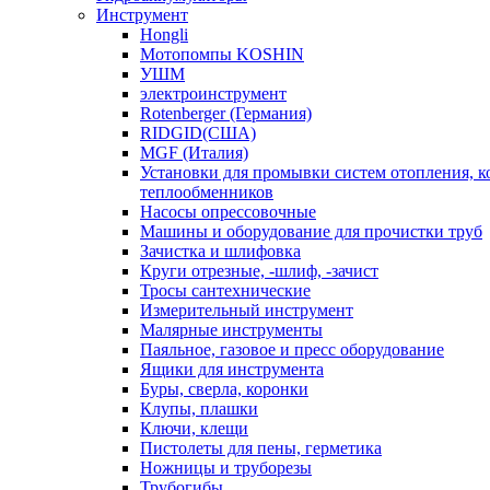
Инструмент
Hongli
Мотопомпы KOSHIN
УШМ
электроинструмент
Rotenberger (Германия)
RIDGID(США)
MGF (Италия)
Установки для промывки систем отопления, к
теплообменников
Насосы опрессовочные
Машины и оборудование для прочистки труб
Зачистка и шлифовка
Круги отрезные, -шлиф, -зачист
Тросы сантехнические
Измерительный инструмент
Малярные инструменты
Паяльное, газовое и пресс оборудование
Ящики для инструмента
Буры, сверла, коронки
Клупы, плашки
Ключи, клещи
Пистолеты для пены, герметика
Ножницы и труборезы
Трубогибы