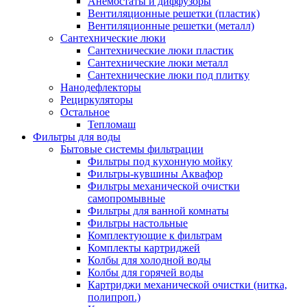
Анемостаты и диффузоры
Вентиляционные решетки (пластик)
Вентиляционные решетки (металл)
Сантехнические люки
Сантехнические люки пластик
Сантехнические люки металл
Сантехнические люки под плитку
Нанодефлекторы
Рециркуляторы
Остальное
Тепломаш
Фильтры для воды
Бытовые системы фильтрации
Фильтры под кухонную мойку
Фильтры-кувшины Аквафор
Фильтры механической очистки
самопромывные
Фильтры для ванной комнаты
Фильтры настольные
Комплектующие к фильтрам
Комплекты картриджей
Колбы для холодной воды
Колбы для горячей воды
Картриджи механической очистки (нитка,
полипроп.)