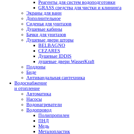
Реагенты для систем водоподготовки
GRASS средства для чистки и клининга
Экраны для ванн
Дополнительное
Сиденья для унитазов
Душевые кабины
Бачки для унитазов
Душевые двери шторы
BELBAGNO
CEZARES
Душевые IDDIS
душевые двери WasserKraft
Поддоны
Биде
Антивандальная сантехника
Водоснабжение
и отопление
Автоматика
Насосы
Водонагреватели
Водопровод
Полипропилен
ПНД
Медь
Металопластик