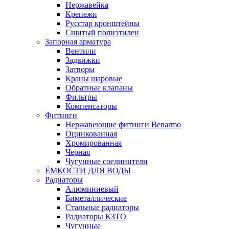
Нержавейка
Крепежи
Русстар кронштейны
Сшитый полиэтилен
Запорная арматура
Вентили
Задвижки
Затворы
Краны шаровые
Обратные клапаны
Фильтры
Компенсаторы
Фитинги
Нержавеющие фитинги Benarmo
Оцинкованная
Хромированная
Черная
Чугунные соединители
ЁМКОСТИ ДЛЯ ВОДЫ
Радиаторы
Алюминиевый
Биметаллические
Стальные радиаторы
Радиаторы КЗТО
Чугунные