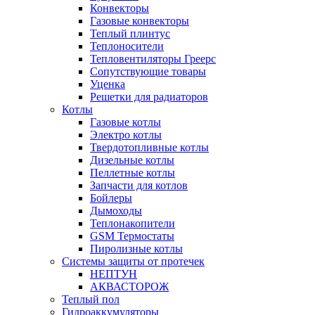
Конвекторы
Газовые конвекторы
Теплый плинтус
Теплоносители
Тепловентиляторы Греерс
Сопутствующие товары
Уценка
Решетки для радиаторов
Котлы
Газовые котлы
Электро котлы
Твердотопливные котлы
Дизельные котлы
Пеллетные котлы
Запчасти для котлов
Бойлеры
Дымоходы
Теплонакопители
GSM Термостаты
Пиролизные котлы
Системы защиты от протечек
НЕПТУН
АКВАСТОРОЖ
Теплый пол
Гидроаккумуляторы