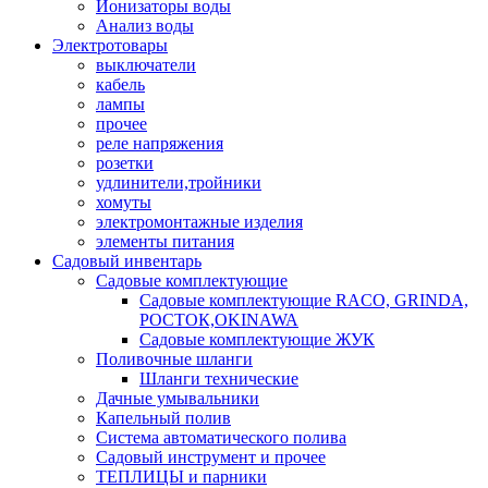
Ионизаторы воды
Анализ воды
Электротовары
выключатели
кабель
лампы
прочее
реле напряжения
розетки
удлинители,тройники
хомуты
электромонтажные изделия
элементы питания
Садовый инвентарь
Садовые комплектующие
Садовые комплектующие RACO, GRINDA,
РОСТОК,OKINAWA
Садовые комплектующие ЖУК
Поливочные шланги
Шланги технические
Дачные умывальники
Капельный полив
Система автоматического полива
Садовый инструмент и прочее
ТЕПЛИЦЫ и парники