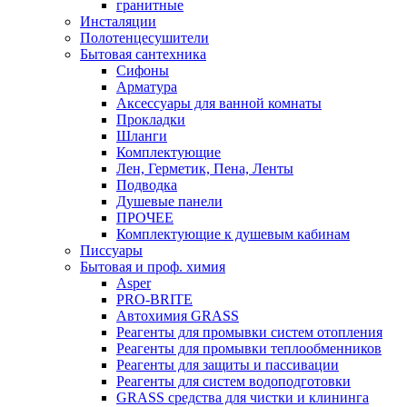
гранитные
Инсталяции
Полотенцесушители
Бытовая сантехника
Сифоны
Арматура
Аксессуары для ванной комнаты
Прокладки
Шланги
Комплектующие
Лен, Герметик, Пена, Ленты
Подводка
Душевые панели
ПРОЧЕЕ
Комплектующие к душевым кабинам
Писсуары
Бытовая и проф. химия
Asper
PRO-BRITE
Автохимия GRASS
Реагенты для промывки систем отопления
Реагенты для промывки теплообменников
Реагенты для защиты и пассивации
Реагенты для систем водоподготовки
GRASS средства для чистки и клининга