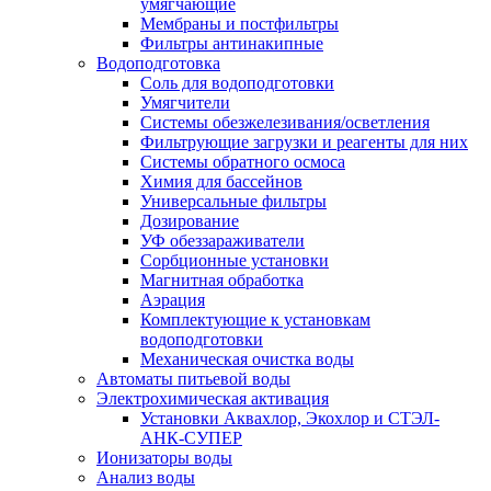
умягчающие
Мембраны и постфильтры
Фильтры антинакипные
Водоподготовка
Соль для водоподготовки
Умягчители
Системы обезжелезивания/осветления
Фильтрующие загрузки и реагенты для них
Системы обратного осмоса
Химия для бассейнов
Универсальные фильтры
Дозирование
УФ обеззараживатели
Сорбционные установки
Магнитная обработка
Аэрация
Комплектующие к установкам
водоподготовки
Механическая очистка воды
Автоматы питьевой воды
Электрохимическая активация
Установки Аквахлор, Экохлор и СТЭЛ-
АНК-СУПЕР
Ионизаторы воды
Анализ воды