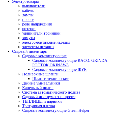
Электротовары
выключатели
кабель
лампы
прочее
реле напряжения
розетки
удлинители,тройники
хомуты
электромонтажные изделия
элементы питания
Садовый инвентарь
Садовые комплектующие
Садовые комплектующие RACO, GRINDA,
РОСТОК,OKINAWA
Садовые комплектующие ЖУК
Поливочные шланги
Шланги технические
Дачные умывальники
Капельный полив
Система автоматического полива
Садовый инструмент и прочее
ТЕПЛИЦЫ и парники
Тротуарная плитка
Садовые комплектующие Green Helper