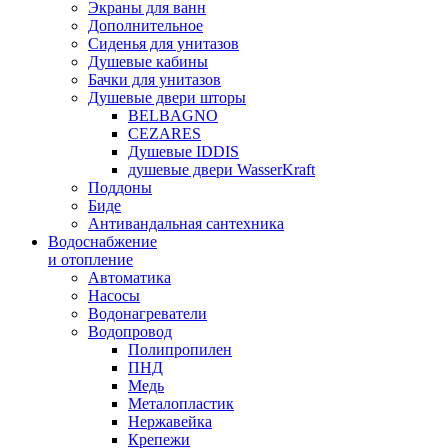
Экраны для ванн
Дополнительное
Сиденья для унитазов
Душевые кабины
Бачки для унитазов
Душевые двери шторы
BELBAGNO
CEZARES
Душевые IDDIS
душевые двери WasserKraft
Поддоны
Биде
Антивандальная сантехника
Водоснабжение
и отопление
Автоматика
Насосы
Водонагреватели
Водопровод
Полипропилен
ПНД
Медь
Металопластик
Нержавейка
Крепежи