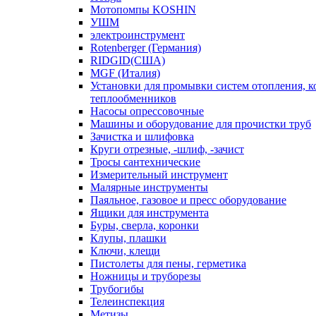
Мотопомпы KOSHIN
УШМ
электроинструмент
Rotenberger (Германия)
RIDGID(США)
MGF (Италия)
Установки для промывки систем отопления, к
теплообменников
Насосы опрессовочные
Машины и оборудование для прочистки труб
Зачистка и шлифовка
Круги отрезные, -шлиф, -зачист
Тросы сантехнические
Измерительный инструмент
Малярные инструменты
Паяльное, газовое и пресс оборудование
Ящики для инструмента
Буры, сверла, коронки
Клупы, плашки
Ключи, клещи
Пистолеты для пены, герметика
Ножницы и труборезы
Трубогибы
Телеинспекция
Метизы