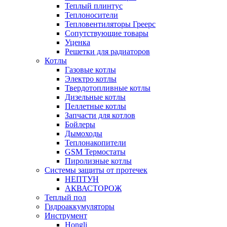
Теплый плинтус
Теплоносители
Тепловентиляторы Греерс
Сопутствующие товары
Уценка
Решетки для радиаторов
Котлы
Газовые котлы
Электро котлы
Твердотопливные котлы
Дизельные котлы
Пеллетные котлы
Запчасти для котлов
Бойлеры
Дымоходы
Теплонакопители
GSM Термостаты
Пиролизные котлы
Системы защиты от протечек
НЕПТУН
АКВАСТОРОЖ
Теплый пол
Гидроаккумуляторы
Инструмент
Hongli