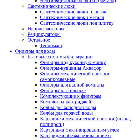
Вентиляционные решетки (металл)
Сантехнические люки
Сантехнические люки пластик
Сантехнические люки металл
Сантехнические люки под плитку
Нанодефлекторы
Рециркуляторы
Остальное
Тепломаш
Фильтры для воды
Бытовые системы фильтрации
Фильтры под кухонную мойку
Фильтры-кувшины Аквафор
Фильтры механической очистки
самопромывные
Фильтры для ванной комнаты
Фильтры настольные
Комплектующие к фильтрам
Комплекты картриджей
Колбы для холодной воды
Колбы для горячей воды
Картриджи механической очистки (нитка,
полипроп.)
Картриджи с активированным углем
Картриджи обезжелезивающие и