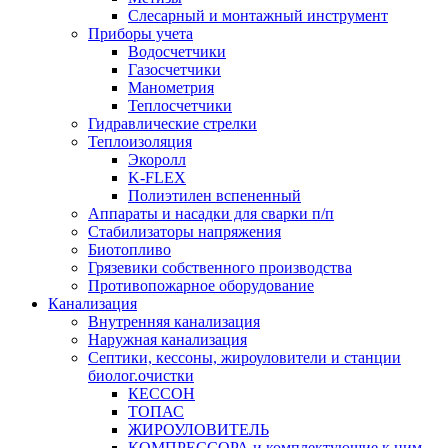
Слесарный и монтажный инструмент
Приборы учета
Водосчетчики
Газосчетчики
Манометрия
Теплосчетчики
Гидравлические стрелки
Теплоизоляция
Экоролл
K-FLEX
Полиэтилен вспененный
Аппараты и насадки для сварки п/п
Стабилизаторы напряжения
Биотопливо
Грязевики собственного производства
Противопожарное оборудование
Канализация
Внутренняя канализация
Наружная канализация
Септики, кессоны, жироуловители и станции
биолог.очистки
КЕССОН
ТОПАС
ЖИРОУЛОВИТЕЛЬ
КОМПРЕССОРА и комплектующие к ним