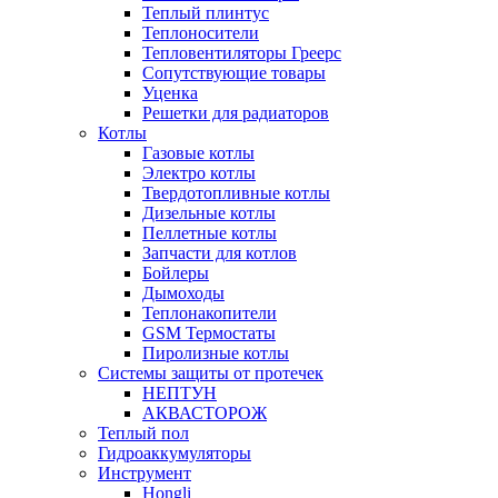
Теплый плинтус
Теплоносители
Тепловентиляторы Греерс
Сопутствующие товары
Уценка
Решетки для радиаторов
Котлы
Газовые котлы
Электро котлы
Твердотопливные котлы
Дизельные котлы
Пеллетные котлы
Запчасти для котлов
Бойлеры
Дымоходы
Теплонакопители
GSM Термостаты
Пиролизные котлы
Системы защиты от протечек
НЕПТУН
АКВАСТОРОЖ
Теплый пол
Гидроаккумуляторы
Инструмент
Hongli