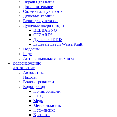
Экраны для ванн
Дополнительное
Сиденья для унитазов
Душевые кабины
Бачки для унитазов
Душевые двери шторы
BELBAGNO
CEZARES
Душевые IDDIS
душевые двери WasserKraft
Поддоны
Биде
Антивандальная сантехника
Водоснабжение
и отопление
Автоматика
Насосы
Водонагреватели
Водопровод
Полипропилен
ПНД
Медь
Металопластик
Нержавейка
Крепежи