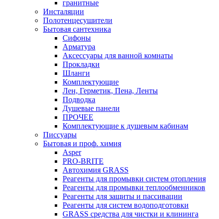
гранитные
Инсталяции
Полотенцесушители
Бытовая сантехника
Сифоны
Арматура
Аксессуары для ванной комнаты
Прокладки
Шланги
Комплектующие
Лен, Герметик, Пена, Ленты
Подводка
Душевые панели
ПРОЧЕЕ
Комплектующие к душевым кабинам
Писсуары
Бытовая и проф. химия
Asper
PRO-BRITE
Автохимия GRASS
Реагенты для промывки систем отопления
Реагенты для промывки теплообменников
Реагенты для защиты и пассивации
Реагенты для систем водоподготовки
GRASS средства для чистки и клининга