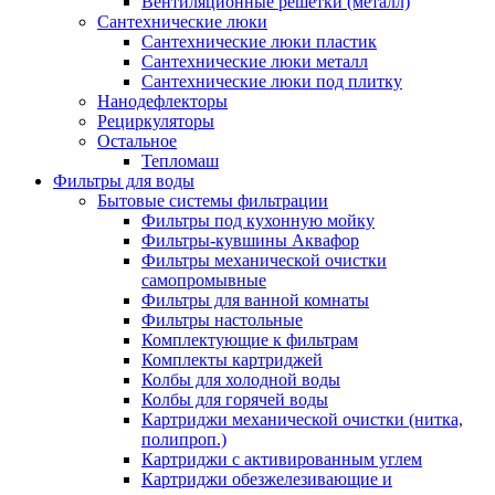
Вентиляционные решетки (металл)
Сантехнические люки
Сантехнические люки пластик
Сантехнические люки металл
Сантехнические люки под плитку
Нанодефлекторы
Рециркуляторы
Остальное
Тепломаш
Фильтры для воды
Бытовые системы фильтрации
Фильтры под кухонную мойку
Фильтры-кувшины Аквафор
Фильтры механической очистки
самопромывные
Фильтры для ванной комнаты
Фильтры настольные
Комплектующие к фильтрам
Комплекты картриджей
Колбы для холодной воды
Колбы для горячей воды
Картриджи механической очистки (нитка,
полипроп.)
Картриджи с активированным углем
Картриджи обезжелезивающие и