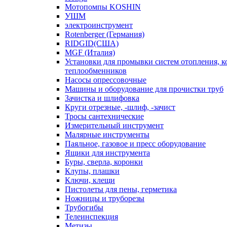
Мотопомпы KOSHIN
УШМ
электроинструмент
Rotenberger (Германия)
RIDGID(США)
MGF (Италия)
Установки для промывки систем отопления, к
теплообменников
Насосы опрессовочные
Машины и оборудование для прочистки труб
Зачистка и шлифовка
Круги отрезные, -шлиф, -зачист
Тросы сантехнические
Измерительный инструмент
Малярные инструменты
Паяльное, газовое и пресс оборудование
Ящики для инструмента
Буры, сверла, коронки
Клупы, плашки
Ключи, клещи
Пистолеты для пены, герметика
Ножницы и труборезы
Трубогибы
Телеинспекция
Метизы