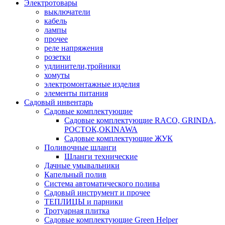
Электротовары
выключатели
кабель
лампы
прочее
реле напряжения
розетки
удлинители,тройники
хомуты
электромонтажные изделия
элементы питания
Садовый инвентарь
Садовые комплектующие
Садовые комплектующие RACO, GRINDA,
РОСТОК,OKINAWA
Садовые комплектующие ЖУК
Поливочные шланги
Шланги технические
Дачные умывальники
Капельный полив
Система автоматического полива
Садовый инструмент и прочее
ТЕПЛИЦЫ и парники
Тротуарная плитка
Садовые комплектующие Green Helper