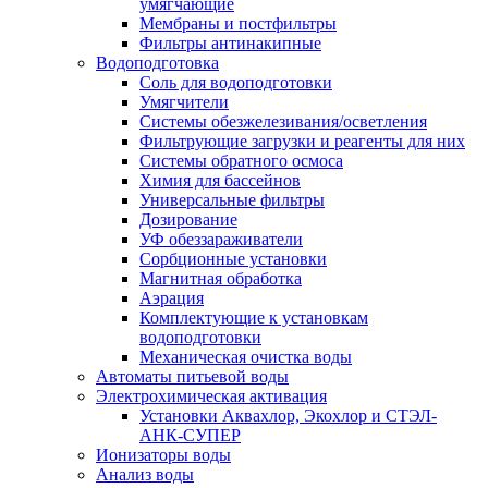
умягчающие
Мембраны и постфильтры
Фильтры антинакипные
Водоподготовка
Соль для водоподготовки
Умягчители
Системы обезжелезивания/осветления
Фильтрующие загрузки и реагенты для них
Системы обратного осмоса
Химия для бассейнов
Универсальные фильтры
Дозирование
УФ обеззараживатели
Сорбционные установки
Магнитная обработка
Аэрация
Комплектующие к установкам
водоподготовки
Механическая очистка воды
Автоматы питьевой воды
Электрохимическая активация
Установки Аквахлор, Экохлор и СТЭЛ-
АНК-СУПЕР
Ионизаторы воды
Анализ воды