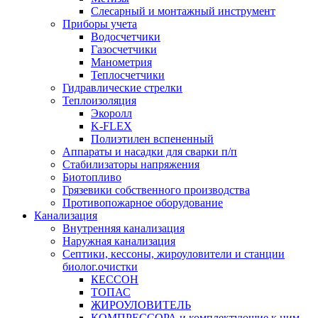
Слесарный и монтажный инструмент
Приборы учета
Водосчетчики
Газосчетчики
Манометрия
Теплосчетчики
Гидравлические стрелки
Теплоизоляция
Экоролл
K-FLEX
Полиэтилен вспененный
Аппараты и насадки для сварки п/п
Стабилизаторы напряжения
Биотопливо
Грязевики собственного производства
Противопожарное оборудование
Канализация
Внутренняя канализация
Наружная канализация
Септики, кессоны, жироуловители и станции
биолог.очистки
КЕССОН
ТОПАС
ЖИРОУЛОВИТЕЛЬ
КОМПРЕССОРА и комплектующие к ним