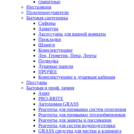
гранитные
Инсталяции
Полотенцесушители
Бытовая сантехника
Сифоны
Арматура
Аксессуары для ванной комнаты
Прокладки
Шланги
Комплектующие
Лен, Герметик, Пена, Ленты
Подводка
Душевые панели
ПРОЧЕЕ
Комплектующие к душевым кабинам
Писсуары
Бытовая и проф. химия
Asper
PRO-BRITE
Автохимия GRASS
Реагенты для промывки систем отопления
Реагенты для промывки теплообменников
Реагенты для защиты и пассивации
Реагенты для систем водоподготовки
GRASS средства для чистки и клининга