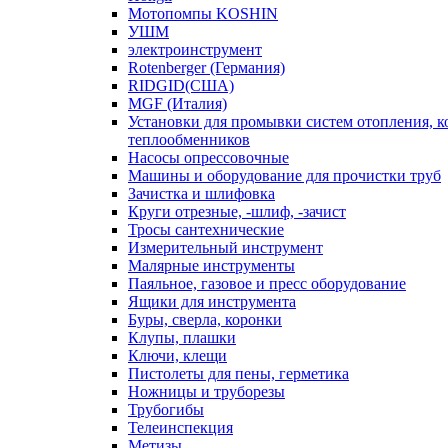
Мотопомпы KOSHIN
УШМ
электроинструмент
Rotenberger (Германия)
RIDGID(США)
MGF (Италия)
Установки для промывки систем отопления, к
теплообменников
Насосы опрессовочные
Машины и оборудование для прочистки труб
Зачистка и шлифовка
Круги отрезные, -шлиф, -зачист
Тросы сантехнические
Измерительный инструмент
Малярные инструменты
Паяльное, газовое и пресс оборудование
Ящики для инструмента
Буры, сверла, коронки
Клупы, плашки
Ключи, клещи
Пистолеты для пены, герметика
Ножницы и труборезы
Трубогибы
Телеинспекция
Метизы