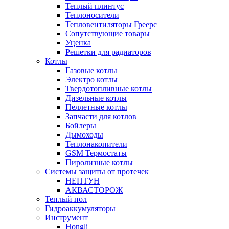
Теплый плинтус
Теплоносители
Тепловентиляторы Греерс
Сопутствующие товары
Уценка
Решетки для радиаторов
Котлы
Газовые котлы
Электро котлы
Твердотопливные котлы
Дизельные котлы
Пеллетные котлы
Запчасти для котлов
Бойлеры
Дымоходы
Теплонакопители
GSM Термостаты
Пиролизные котлы
Системы защиты от протечек
НЕПТУН
АКВАСТОРОЖ
Теплый пол
Гидроаккумуляторы
Инструмент
Hongli