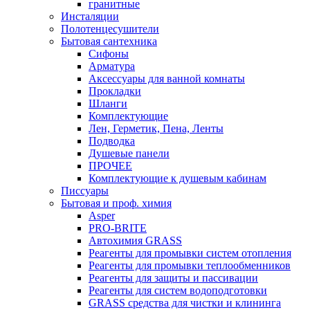
гранитные
Инсталяции
Полотенцесушители
Бытовая сантехника
Сифоны
Арматура
Аксессуары для ванной комнаты
Прокладки
Шланги
Комплектующие
Лен, Герметик, Пена, Ленты
Подводка
Душевые панели
ПРОЧЕЕ
Комплектующие к душевым кабинам
Писсуары
Бытовая и проф. химия
Asper
PRO-BRITE
Автохимия GRASS
Реагенты для промывки систем отопления
Реагенты для промывки теплообменников
Реагенты для защиты и пассивации
Реагенты для систем водоподготовки
GRASS средства для чистки и клининга