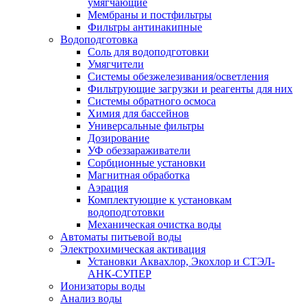
умягчающие
Мембраны и постфильтры
Фильтры антинакипные
Водоподготовка
Соль для водоподготовки
Умягчители
Системы обезжелезивания/осветления
Фильтрующие загрузки и реагенты для них
Системы обратного осмоса
Химия для бассейнов
Универсальные фильтры
Дозирование
УФ обеззараживатели
Сорбционные установки
Магнитная обработка
Аэрация
Комплектующие к установкам
водоподготовки
Механическая очистка воды
Автоматы питьевой воды
Электрохимическая активация
Установки Аквахлор, Экохлор и СТЭЛ-
АНК-СУПЕР
Ионизаторы воды
Анализ воды