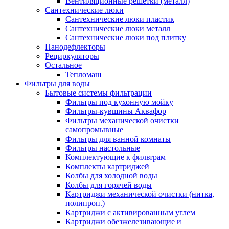
Вентиляционные решетки (металл)
Сантехнические люки
Сантехнические люки пластик
Сантехнические люки металл
Сантехнические люки под плитку
Нанодефлекторы
Рециркуляторы
Остальное
Тепломаш
Фильтры для воды
Бытовые системы фильтрации
Фильтры под кухонную мойку
Фильтры-кувшины Аквафор
Фильтры механической очистки
самопромывные
Фильтры для ванной комнаты
Фильтры настольные
Комплектующие к фильтрам
Комплекты картриджей
Колбы для холодной воды
Колбы для горячей воды
Картриджи механической очистки (нитка,
полипроп.)
Картриджи с активированным углем
Картриджи обезжелезивающие и