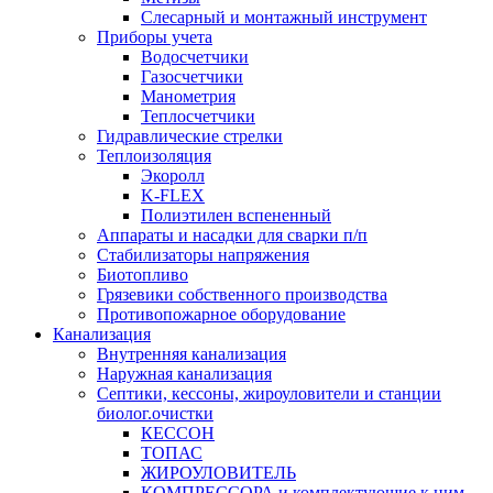
Слесарный и монтажный инструмент
Приборы учета
Водосчетчики
Газосчетчики
Манометрия
Теплосчетчики
Гидравлические стрелки
Теплоизоляция
Экоролл
K-FLEX
Полиэтилен вспененный
Аппараты и насадки для сварки п/п
Стабилизаторы напряжения
Биотопливо
Грязевики собственного производства
Противопожарное оборудование
Канализация
Внутренняя канализация
Наружная канализация
Септики, кессоны, жироуловители и станции
биолог.очистки
КЕССОН
ТОПАС
ЖИРОУЛОВИТЕЛЬ
КОМПРЕССОРА и комплектующие к ним