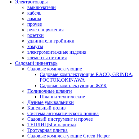
Электротовары
выключатели
кабель
лампы
прочее
реле напряжения
розетки
удлинители,тройники
хомуты
электромонтажные изделия
элементы питания
Садовый инвентарь
Садовые комплектующие
Садовые комплектующие RACO, GRINDA,
РОСТОК,OKINAWA
Садовые комплектующие ЖУК
Поливочные шланги
Шланги технические
Дачные умывальники
Капельный полив
Система автоматического полива
Садовый инструмент и прочее
ТЕПЛИЦЫ и парники
Тротуарная плитка
Садовые комплектующие Green Helper