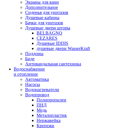
Экраны для ванн
Дополнительное
Сиденья для унитазов
Душевые кабины
Бачки для унитазов
Душевые двери шторы
BELBAGNO
CEZARES
Душевые IDDIS
душевые двери WasserKraft
Поддоны
Биде
Антивандальная сантехника
Водоснабжение
и отопление
Автоматика
Насосы
Водонагреватели
Водопровод
Полипропилен
ПНД
Медь
Металопластик
Нержавейка
Крепежи