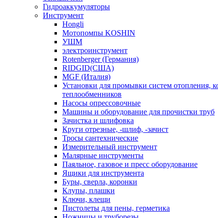
Гидроаккумуляторы
Инструмент
Hongli
Мотопомпы KOSHIN
УШМ
электроинструмент
Rotenberger (Германия)
RIDGID(США)
MGF (Италия)
Установки для промывки систем отопления, к
теплообменников
Насосы опрессовочные
Машины и оборудование для прочистки труб
Зачистка и шлифовка
Круги отрезные, -шлиф, -зачист
Тросы сантехнические
Измерительный инструмент
Малярные инструменты
Паяльное, газовое и пресс оборудование
Ящики для инструмента
Буры, сверла, коронки
Клупы, плашки
Ключи, клещи
Пистолеты для пены, герметика
Ножницы и труборезы