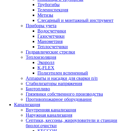
Трубогибы
Телеинспекция
Метизы
Слесарный и монтажный инструмент
Приборы учета
Водосчетчики
Газосчетчики
Манометрия
Теплосчетчики
Гидравлические стрелки
Теплоизоляция
Экоролл
K-FLEX
Полиэтилен вспененный
Аппараты и насадки для сварки п/п
Стабилизаторы напряжения
Биотопливо
Грязевики собственного производства
Противопожарное оборудование
Канализация
Внутренняя канализация
Наружная канализация
Септики, кессоны, жироуловители и станции
биолог.очистки
КЕССОН