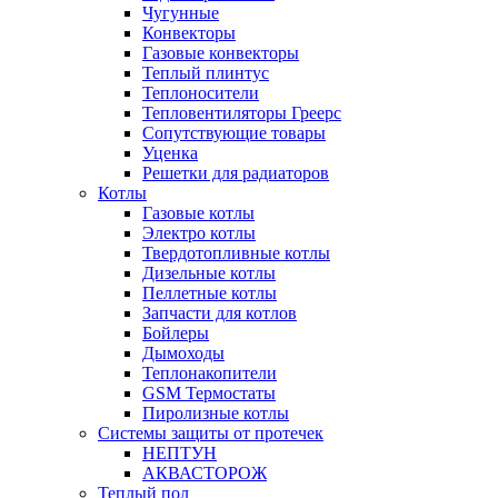
Чугунные
Конвекторы
Газовые конвекторы
Теплый плинтус
Теплоносители
Тепловентиляторы Греерс
Сопутствующие товары
Уценка
Решетки для радиаторов
Котлы
Газовые котлы
Электро котлы
Твердотопливные котлы
Дизельные котлы
Пеллетные котлы
Запчасти для котлов
Бойлеры
Дымоходы
Теплонакопители
GSM Термостаты
Пиролизные котлы
Системы защиты от протечек
НЕПТУН
АКВАСТОРОЖ
Теплый пол