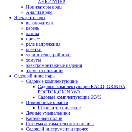
АНК-СУПЕР
Ионизаторы воды
Анализ воды
Электротовары
выключатели
кабель
лампы
прочее
реле напряжения
розетки
удлинители,тройники
хомуты
электромонтажные изделия
элементы питания
Садовый инвентарь
Садовые комплектующие
Садовые комплектующие RACO, GRINDA,
РОСТОК,OKINAWA
Садовые комплектующие ЖУК
Поливочные шланги
Шланги технические
Дачные умывальники
Капельный полив
Система автоматического полива
Садовый инструмент и прочее