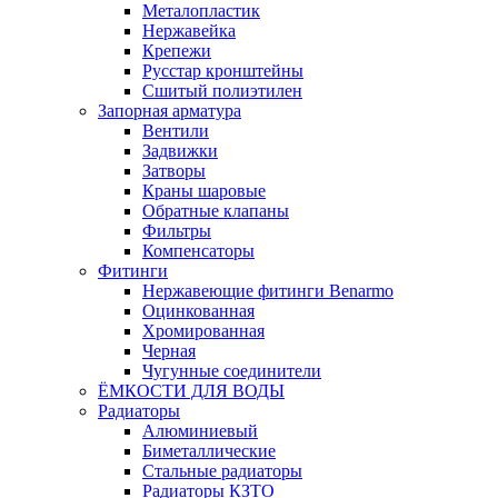
Металопластик
Нержавейка
Крепежи
Русстар кронштейны
Сшитый полиэтилен
Запорная арматура
Вентили
Задвижки
Затворы
Краны шаровые
Обратные клапаны
Фильтры
Компенсаторы
Фитинги
Нержавеющие фитинги Benarmo
Оцинкованная
Хромированная
Черная
Чугунные соединители
ЁМКОСТИ ДЛЯ ВОДЫ
Радиаторы
Алюминиевый
Биметаллические
Стальные радиаторы
Радиаторы КЗТО