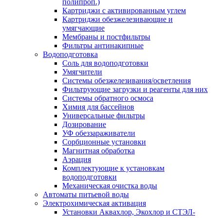
полипроп.)
Картриджи с активированным углем
Картриджи обезжелезивающие и
умягчающие
Мембраны и постфильтры
Фильтры антинакипные
Водоподготовка
Соль для водоподготовки
Умягчители
Системы обезжелезивания/осветления
Фильтрующие загрузки и реагенты для них
Системы обратного осмоса
Химия для бассейнов
Универсальные фильтры
Дозирование
УФ обеззараживатели
Сорбционные установки
Магнитная обработка
Аэрация
Комплектующие к установкам
водоподготовки
Механическая очистка воды
Автоматы питьевой воды
Электрохимическая активация
Установки Аквахлор, Экохлор и СТЭЛ-