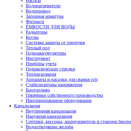
Насосы
Водонагреватели
Водопровод
Запорная арматура
Фитинги
ЁМКОСТИ ДЛЯ ВОДЫ
Радиаторы
Котлы
Системы защиты от протечек
Теплый пол
Гидроаккумуляторы
Инструмент
Приборы учета
Гидравлические стрелки
Теплоизоляция
Аппараты и насадки для сварки п/п
Стабилизаторы напряжения
Биотопливо
Грязевики собственного производства
Противопожарное оборудование
Канализация
Внутренняя канализация
Наружная канализация
Септики, кессоны, жироуловители и станции биоло
Водоотводящие желоба