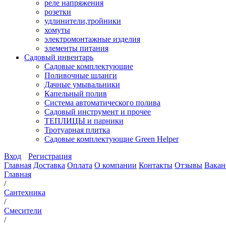
реле напряжения
розетки
удлинители,тройники
хомуты
электромонтажные изделия
элементы питания
Садовый инвентарь
Садовые комплектующие
Поливочные шланги
Дачные умывальники
Капельный полив
Система автоматического полива
Садовый инструмент и прочее
ТЕПЛИЦЫ и парники
Тротуарная плитка
Садовые комплектующие Green Helper
Вход
Регистрация
Главная
Доставка
Оплата
О компании
Контакты
Отзывы
Вакан
Главная
/
Сантехника
/
Смесители
/