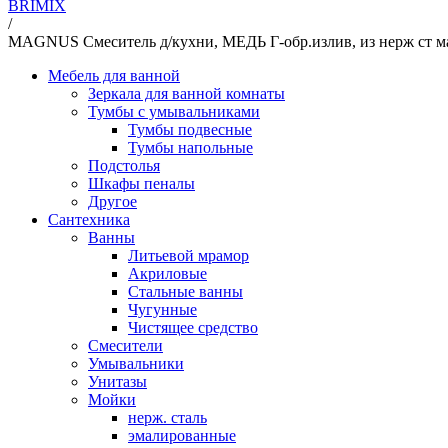
BRIMIX
/
MAGNUS Смеситель д/кухни, МЕДЬ Г-обр.излив, из нерж ст ма
Мебель для ванной
Зеркала для ванной комнаты
Тумбы с умывальниками
Тумбы подвесные
Тумбы напольные
Подстолья
Шкафы пеналы
Другое
Сантехника
Ванны
Литьевой мрамор
Акриловые
Стальные ванны
Чугунные
Чистящее средство
Смесители
Умывальники
Унитазы
Мойки
нерж. сталь
эмалированные