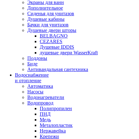
Экраны для ванн
Дополнительное
Сиденья для унитазов
Душевые кабины
Бачки для унитазов
Душевые двери шторы
BELBAGNO
CEZARES
Душевые IDDIS
душевые двери WasserKraft
Поддоны
Биде
Антивандальная сантехника
Водоснабжение
и отопление
Автоматика
Насосы
Водонагреватели
Водопровод
Полипропилен
ПНД
Медь
Металопластик
Нержавейка
Крепежи