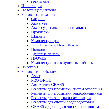
гранитные
Инсталяции
Полотенцесушители
Бытовая сантехника
Сифоны
Арматура
Аксессуары для ванной комнаты
Прокладки
Шланги
Комплектующие
Лен, Герметик, Пена, Ленты
Подводка
Душевые панели
ПРОЧЕЕ
Комплектующие к душевым кабинам
Писсуары
Бытовая и проф. химия
Asper
PRO-BRITE
Автохимия GRASS
Реагенты для промывки систем отопления
Реагенты для промывки теплообменников
Реагенты для защиты и пассивации
Реагенты для систем водоподготовки
GRASS средства для чистки и клининга