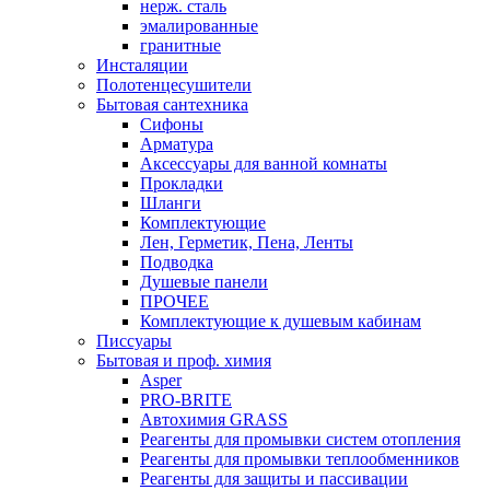
нерж. сталь
эмалированные
гранитные
Инсталяции
Полотенцесушители
Бытовая сантехника
Сифоны
Арматура
Аксессуары для ванной комнаты
Прокладки
Шланги
Комплектующие
Лен, Герметик, Пена, Ленты
Подводка
Душевые панели
ПРОЧЕЕ
Комплектующие к душевым кабинам
Писсуары
Бытовая и проф. химия
Asper
PRO-BRITE
Автохимия GRASS
Реагенты для промывки систем отопления
Реагенты для промывки теплообменников
Реагенты для защиты и пассивации