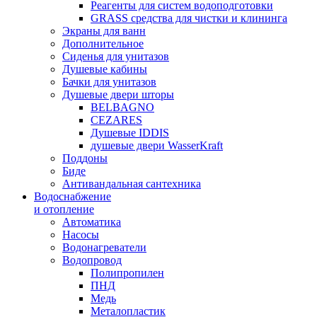
Реагенты для систем водоподготовки
GRASS средства для чистки и клининга
Экраны для ванн
Дополнительное
Сиденья для унитазов
Душевые кабины
Бачки для унитазов
Душевые двери шторы
BELBAGNO
CEZARES
Душевые IDDIS
душевые двери WasserKraft
Поддоны
Биде
Антивандальная сантехника
Водоснабжение
и отопление
Автоматика
Насосы
Водонагреватели
Водопровод
Полипропилен
ПНД
Медь
Металопластик