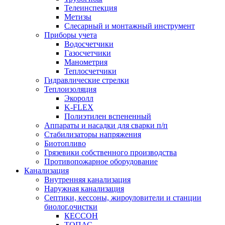
Телеинспекция
Метизы
Слесарный и монтажный инструмент
Приборы учета
Водосчетчики
Газосчетчики
Манометрия
Теплосчетчики
Гидравлические стрелки
Теплоизоляция
Экоролл
K-FLEX
Полиэтилен вспененный
Аппараты и насадки для сварки п/п
Стабилизаторы напряжения
Биотопливо
Грязевики собственного производства
Противопожарное оборудование
Канализация
Внутренняя канализация
Наружная канализация
Септики, кессоны, жироуловители и станции
биолог.очистки
КЕССОН
ТОПАС