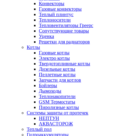
Конвекторы
Газовые конвекторы
Теплый плинтус
Теплоносители
Тепловентиляторы Греерс
Сопутствующие товары
Уценка
Решетки для радиаторов
Котлы
Газовые котлы
Электро котлы
Твердотопливные котлы
Дизельные котлы
Пеллетные котлы
Запчасти для котлов
Бойлеры
Дымоходы
Теплонакопители
GSM Термостаты
Пиролизные котлы
Системы защиты от протечек
НЕПТУН
АКВАСТОРОЖ
Теплый пол
Гидроаккумуляторы