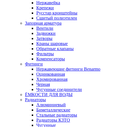
Нержавейка
Крепежи
Русстар кронштейны
Сшитый полиэтилен
Запорная арматура
Вентили
Задвижки
Затворы
Краны шаровые
Обратные клапаны
Фильтры
Компенсаторы
Фитинги
Нержавеющие фитинги Benarmo
Оцинкованная
Хромированная
Черная
Чугунные соединители
ЁМКОСТИ ДЛЯ ВОДЫ
Радиаторы
Алюминиевый
Биметаллические
Стальные радиаторы
Радиаторы КЗТО
Чугунные