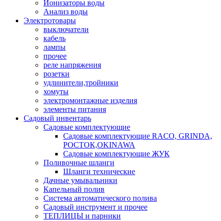
Ионизаторы воды
Анализ воды
Электротовары
выключатели
кабель
лампы
прочее
реле напряжения
розетки
удлинители,тройники
хомуты
электромонтажные изделия
элементы питания
Садовый инвентарь
Садовые комплектующие
Садовые комплектующие RACO, GRINDA,
РОСТОК,OKINAWA
Садовые комплектующие ЖУК
Поливочные шланги
Шланги технические
Дачные умывальники
Капельный полив
Система автоматического полива
Садовый инструмент и прочее
ТЕПЛИЦЫ и парники