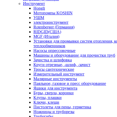
Инструмент
Hongli
Мотопомпы KOSHIN
УШМ
электроинструмент
Rotenberger (Германия)
RIDGID(США)
MGF (Италия)
Установки для промывки систем отопления, к
теплообменников
Насосы опрессовочные
Машины и оборудование для прочистки труб
Зачистка и шлифовка
Круги отрезные, -шлиф, -зачист
Тросы сантехнические
Измерительный инструмент
Малярные инструменты
Паяльное, газовое и пресс оборудование
Ящики для инструмента
Буры, сверла, коронки
Клупы, плашки
Ключи, клещи
Пистолеты для пены, герметика
Ножницы и труборезы
Трубогибы