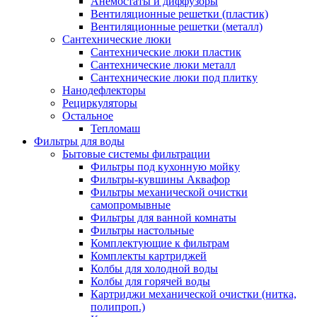
Анемостаты и диффузоры
Вентиляционные решетки (пластик)
Вентиляционные решетки (металл)
Сантехнические люки
Сантехнические люки пластик
Сантехнические люки металл
Сантехнические люки под плитку
Нанодефлекторы
Рециркуляторы
Остальное
Тепломаш
Фильтры для воды
Бытовые системы фильтрации
Фильтры под кухонную мойку
Фильтры-кувшины Аквафор
Фильтры механической очистки
самопромывные
Фильтры для ванной комнаты
Фильтры настольные
Комплектующие к фильтрам
Комплекты картриджей
Колбы для холодной воды
Колбы для горячей воды
Картриджи механической очистки (нитка,
полипроп.)