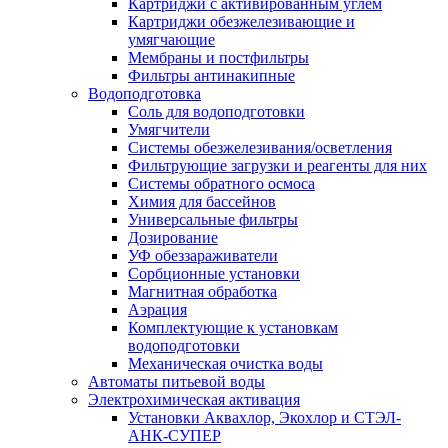
Картриджи с активированным углем
Картриджи обезжелезивающие и
умягчающие
Мембраны и постфильтры
Фильтры антинакипные
Водоподготовка
Соль для водоподготовки
Умягчители
Системы обезжелезивания/осветления
Фильтрующие загрузки и реагенты для них
Системы обратного осмоса
Химия для бассейнов
Универсальные фильтры
Дозирование
УФ обеззараживатели
Сорбционные установки
Магнитная обработка
Аэрация
Комплектующие к установкам
водоподготовки
Механическая очистка воды
Автоматы питьевой воды
Электрохимическая активация
Установки Аквахлор, Экохлор и СТЭЛ-
АНК-СУПЕР