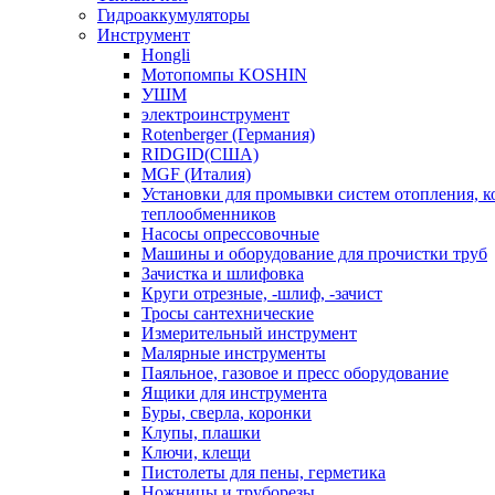
Гидроаккумуляторы
Инструмент
Hongli
Мотопомпы KOSHIN
УШМ
электроинструмент
Rotenberger (Германия)
RIDGID(США)
MGF (Италия)
Установки для промывки систем отопления, к
теплообменников
Насосы опрессовочные
Машины и оборудование для прочистки труб
Зачистка и шлифовка
Круги отрезные, -шлиф, -зачист
Тросы сантехнические
Измерительный инструмент
Малярные инструменты
Паяльное, газовое и пресс оборудование
Ящики для инструмента
Буры, сверла, коронки
Клупы, плашки
Ключи, клещи
Пистолеты для пены, герметика
Ножницы и труборезы