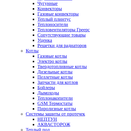
Чугунные
Конвекторы
Газовые конвекторы
Теплый плинтус
Теплоносители
Тепловентиляторы Греерс
Сопутствующие товары
Уценка
Решетки для радиаторов
Котлы
Газовые котлы
Электро котлы
Твердотопливные котлы
Дизельные котлы
Пеллетные котлы
Запчасти для котлов
Бойлеры
Дымоходы
Теплонакопители
GSM Термостаты
Пиролизные котлы
Системы защиты от протечек
НЕПТУН
АКВАСТОРОЖ
Теплый пол