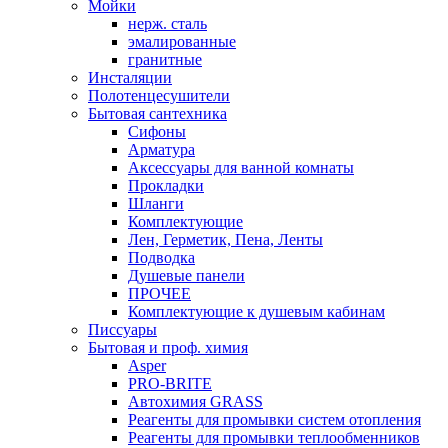
Мойки
нерж. сталь
эмалированные
гранитные
Инсталяции
Полотенцесушители
Бытовая сантехника
Сифоны
Арматура
Аксессуары для ванной комнаты
Прокладки
Шланги
Комплектующие
Лен, Герметик, Пена, Ленты
Подводка
Душевые панели
ПРОЧЕЕ
Комплектующие к душевым кабинам
Писсуары
Бытовая и проф. химия
Asper
PRO-BRITE
Автохимия GRASS
Реагенты для промывки систем отопления
Реагенты для промывки теплообменников