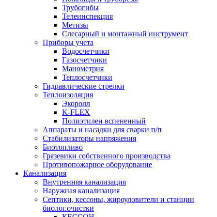
Трубогибы
Телеинспекция
Метизы
Слесарный и монтажный инструмент
Приборы учета
Водосчетчики
Газосчетчики
Манометрия
Теплосчетчики
Гидравлические стрелки
Теплоизоляция
Экоролл
K-FLEX
Полиэтилен вспененный
Аппараты и насадки для сварки п/п
Стабилизаторы напряжения
Биотопливо
Грязевики собственного производства
Противопожарное оборудование
Канализация
Внутренняя канализация
Наружная канализация
Септики, кессоны, жироуловители и станции
биолог.очистки
КЕССОН