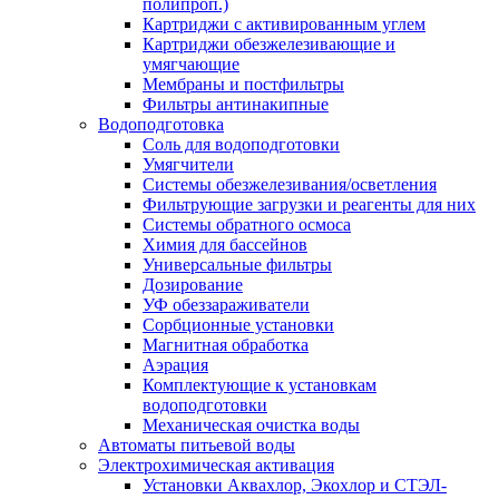
полипроп.)
Картриджи с активированным углем
Картриджи обезжелезивающие и
умягчающие
Мембраны и постфильтры
Фильтры антинакипные
Водоподготовка
Соль для водоподготовки
Умягчители
Системы обезжелезивания/осветления
Фильтрующие загрузки и реагенты для них
Системы обратного осмоса
Химия для бассейнов
Универсальные фильтры
Дозирование
УФ обеззараживатели
Сорбционные установки
Магнитная обработка
Аэрация
Комплектующие к установкам
водоподготовки
Механическая очистка воды
Автоматы питьевой воды
Электрохимическая активация
Установки Аквахлор, Экохлор и СТЭЛ-