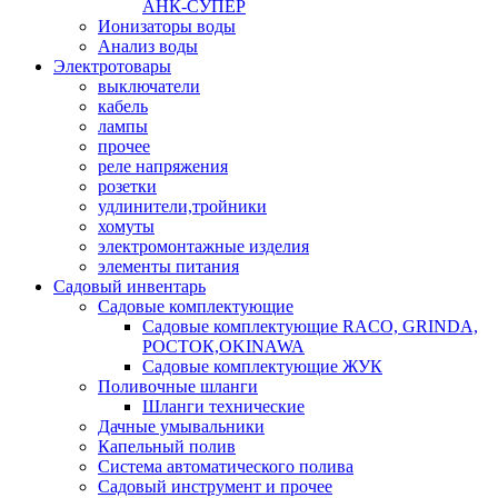
АНК-СУПЕР
Ионизаторы воды
Анализ воды
Электротовары
выключатели
кабель
лампы
прочее
реле напряжения
розетки
удлинители,тройники
хомуты
электромонтажные изделия
элементы питания
Садовый инвентарь
Садовые комплектующие
Садовые комплектующие RACO, GRINDA,
РОСТОК,OKINAWA
Садовые комплектующие ЖУК
Поливочные шланги
Шланги технические
Дачные умывальники
Капельный полив
Система автоматического полива
Садовый инструмент и прочее