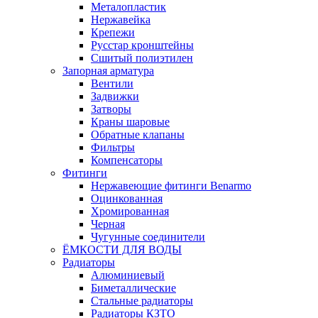
Металопластик
Нержавейка
Крепежи
Русстар кронштейны
Сшитый полиэтилен
Запорная арматура
Вентили
Задвижки
Затворы
Краны шаровые
Обратные клапаны
Фильтры
Компенсаторы
Фитинги
Нержавеющие фитинги Benarmo
Оцинкованная
Хромированная
Черная
Чугунные соединители
ЁМКОСТИ ДЛЯ ВОДЫ
Радиаторы
Алюминиевый
Биметаллические
Стальные радиаторы
Радиаторы КЗТО