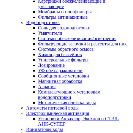
Картриджи обезжелезивающие и
умягчающие
Мембраны и постфильтры
Фильтры антинакипные
Водоподготовка
Соль для водоподготовки
Умягчители
Системы обезжелезивания/осветления
Фильтрующие загрузки и реагенты для них
Системы обратного осмоса
Химия для бассейнов
Универсальные фильтры
Дозирование
УФ обеззараживатели
Сорбционные установки
Магнитная обработка
Аэрация
Комплектующие к установкам
водоподготовки
Механическая очистка воды
Автоматы питьевой воды
Электрохимическая активация
Установки Аквахлор, Экохлор и СТЭЛ-
АНК-СУПЕР
Ионизаторы воды