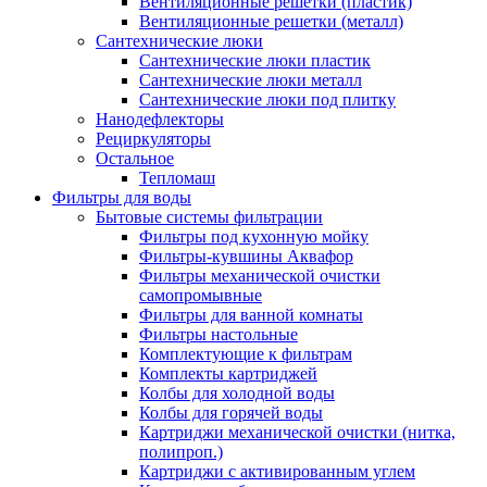
Вентиляционные решетки (пластик)
Вентиляционные решетки (металл)
Сантехнические люки
Сантехнические люки пластик
Сантехнические люки металл
Сантехнические люки под плитку
Нанодефлекторы
Рециркуляторы
Остальное
Тепломаш
Фильтры для воды
Бытовые системы фильтрации
Фильтры под кухонную мойку
Фильтры-кувшины Аквафор
Фильтры механической очистки
самопромывные
Фильтры для ванной комнаты
Фильтры настольные
Комплектующие к фильтрам
Комплекты картриджей
Колбы для холодной воды
Колбы для горячей воды
Картриджи механической очистки (нитка,
полипроп.)
Картриджи с активированным углем