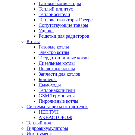
Газовые конвекторы
Теплый плинтус
Теплоносители
Тепловентиляторы Греерс
Сопутствующие товары
Уценка
Решетки для радиаторов
Котлы
Газовые котлы
Электро котлы
Твердотопливные котлы
Дизельные котлы
Пеллетные котлы
Запчасти для котлов
Бойлеры
Дымоходы
Теплонакопители
GSM Термостаты
Пиролизные котлы
Системы защиты от протечек
НЕПТУН
АКВАСТОРОЖ
Теплый пол
Гидроаккумуляторы
Инструмент