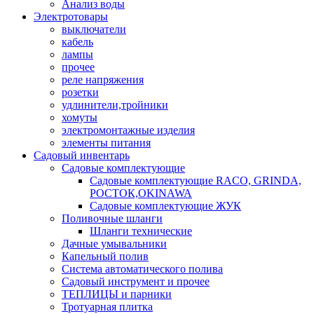
Анализ воды
Электротовары
выключатели
кабель
лампы
прочее
реле напряжения
розетки
удлинители,тройники
хомуты
электромонтажные изделия
элементы питания
Садовый инвентарь
Садовые комплектующие
Садовые комплектующие RACO, GRINDA,
РОСТОК,OKINAWA
Садовые комплектующие ЖУК
Поливочные шланги
Шланги технические
Дачные умывальники
Капельный полив
Система автоматического полива
Садовый инструмент и прочее
ТЕПЛИЦЫ и парники
Тротуарная плитка