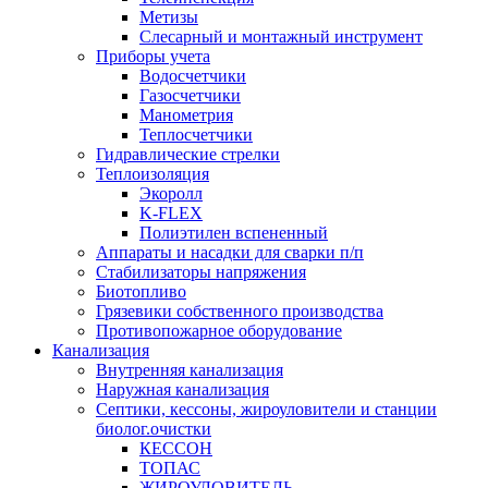
Метизы
Слесарный и монтажный инструмент
Приборы учета
Водосчетчики
Газосчетчики
Манометрия
Теплосчетчики
Гидравлические стрелки
Теплоизоляция
Экоролл
K-FLEX
Полиэтилен вспененный
Аппараты и насадки для сварки п/п
Стабилизаторы напряжения
Биотопливо
Грязевики собственного производства
Противопожарное оборудование
Канализация
Внутренняя канализация
Наружная канализация
Септики, кессоны, жироуловители и станции
биолог.очистки
КЕССОН
ТОПАС
ЖИРОУЛОВИТЕЛЬ