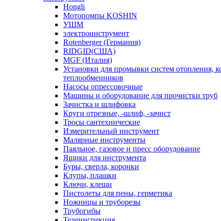
Hongli
Мотопомпы KOSHIN
УШМ
электроинструмент
Rotenberger (Германия)
RIDGID(США)
MGF (Италия)
Установки для промывки систем отопления, к
теплообменников
Насосы опрессовочные
Машины и оборудование для прочистки труб
Зачистка и шлифовка
Круги отрезные, -шлиф, -зачист
Тросы сантехнические
Измерительный инструмент
Малярные инструменты
Паяльное, газовое и пресс оборудование
Ящики для инструмента
Буры, сверла, коронки
Клупы, плашки
Ключи, клещи
Пистолеты для пены, герметика
Ножницы и труборезы
Трубогибы
Телеинспекция