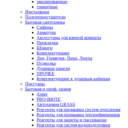
эмалированные
гранитные
Инсталяции
Полотенцесушители
Бытовая сантехника
Сифоны
Арматура
Аксессуары для ванной комнаты
Прокладки
Шланги
Комплектующие
Лен, Герметик, Пена, Ленты
Подводка
Душевые панели
ПРОЧЕЕ
Комплектующие к душевым кабинам
Писсуары
Бытовая и проф. химия
Asper
PRO-BRITE
Автохимия GRASS
Реагенты для промывки систем отопления
Реагенты для промывки теплообменников
Реагенты для защиты и пассивации
Реагенты для систем водоподготовки