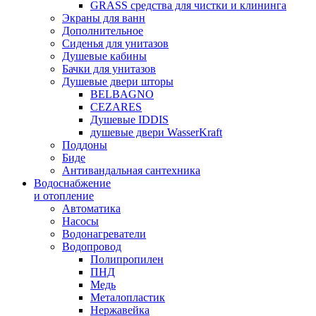
GRASS средства для чистки и клининга
Экраны для ванн
Дополнительное
Сиденья для унитазов
Душевые кабины
Бачки для унитазов
Душевые двери шторы
BELBAGNO
CEZARES
Душевые IDDIS
душевые двери WasserKraft
Поддоны
Биде
Антивандальная сантехника
Водоснабжение
и отопление
Автоматика
Насосы
Водонагреватели
Водопровод
Полипропилен
ПНД
Медь
Металопластик
Нержавейка