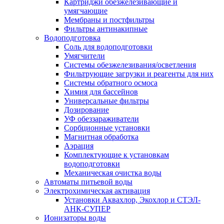
Картриджи обезжелезивающие и
умягчающие
Мембраны и постфильтры
Фильтры антинакипные
Водоподготовка
Соль для водоподготовки
Умягчители
Системы обезжелезивания/осветления
Фильтрующие загрузки и реагенты для них
Системы обратного осмоса
Химия для бассейнов
Универсальные фильтры
Дозирование
УФ обеззараживатели
Сорбционные установки
Магнитная обработка
Аэрация
Комплектующие к установкам
водоподготовки
Механическая очистка воды
Автоматы питьевой воды
Электрохимическая активация
Установки Аквахлор, Экохлор и СТЭЛ-
АНК-СУПЕР
Ионизаторы воды