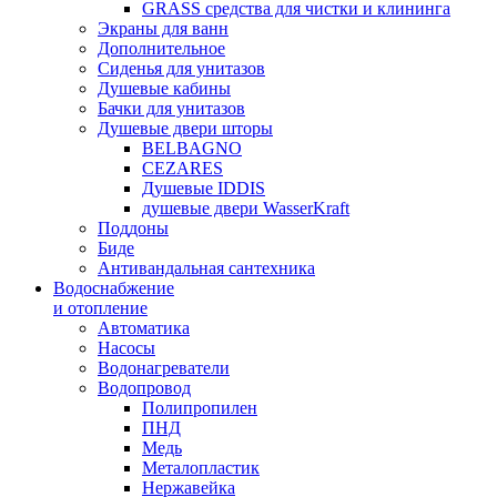
GRASS средства для чистки и клининга
Экраны для ванн
Дополнительное
Сиденья для унитазов
Душевые кабины
Бачки для унитазов
Душевые двери шторы
BELBAGNO
CEZARES
Душевые IDDIS
душевые двери WasserKraft
Поддоны
Биде
Антивандальная сантехника
Водоснабжение
и отопление
Автоматика
Насосы
Водонагреватели
Водопровод
Полипропилен
ПНД
Медь
Металопластик
Нержавейка