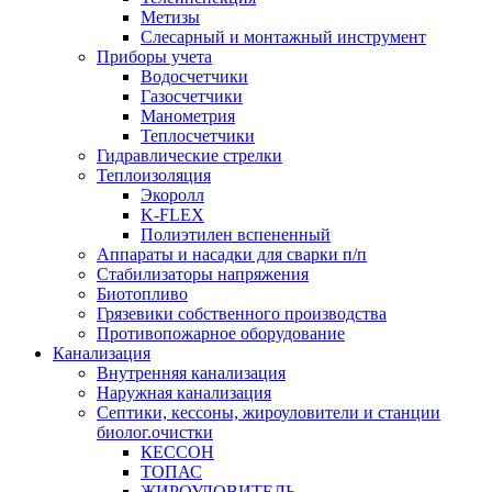
Метизы
Слесарный и монтажный инструмент
Приборы учета
Водосчетчики
Газосчетчики
Манометрия
Теплосчетчики
Гидравлические стрелки
Теплоизоляция
Экоролл
K-FLEX
Полиэтилен вспененный
Аппараты и насадки для сварки п/п
Стабилизаторы напряжения
Биотопливо
Грязевики собственного производства
Противопожарное оборудование
Канализация
Внутренняя канализация
Наружная канализация
Септики, кессоны, жироуловители и станции
биолог.очистки
КЕССОН
ТОПАС
ЖИРОУЛОВИТЕЛЬ