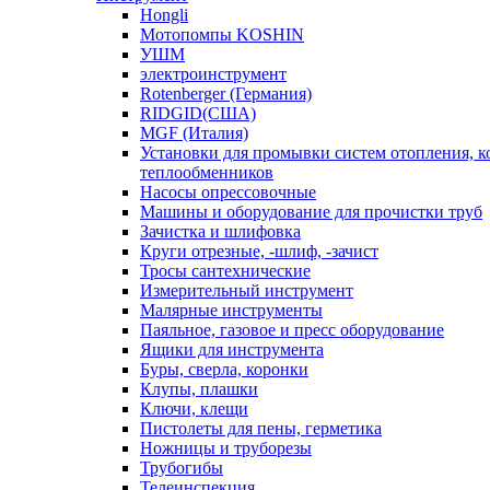
Hongli
Мотопомпы KOSHIN
УШМ
электроинструмент
Rotenberger (Германия)
RIDGID(США)
MGF (Италия)
Установки для промывки систем отопления, к
теплообменников
Насосы опрессовочные
Машины и оборудование для прочистки труб
Зачистка и шлифовка
Круги отрезные, -шлиф, -зачист
Тросы сантехнические
Измерительный инструмент
Малярные инструменты
Паяльное, газовое и пресс оборудование
Ящики для инструмента
Буры, сверла, коронки
Клупы, плашки
Ключи, клещи
Пистолеты для пены, герметика
Ножницы и труборезы
Трубогибы
Телеинспекция