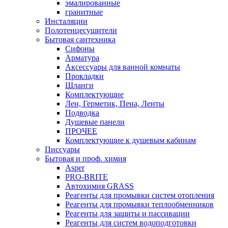
эмалированные
гранитные
Инсталяции
Полотенцесушители
Бытовая сантехника
Сифоны
Арматура
Аксессуары для ванной комнаты
Прокладки
Шланги
Комплектующие
Лен, Герметик, Пена, Ленты
Подводка
Душевые панели
ПРОЧЕЕ
Комплектующие к душевым кабинам
Писсуары
Бытовая и проф. химия
Asper
PRO-BRITE
Автохимия GRASS
Реагенты для промывки систем отопления
Реагенты для промывки теплообменников
Реагенты для защиты и пассивации
Реагенты для систем водоподготовки