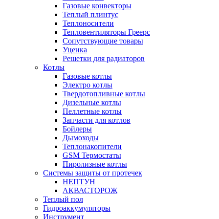
Газовые конвекторы
Теплый плинтус
Теплоносители
Тепловентиляторы Греерс
Сопутствующие товары
Уценка
Решетки для радиаторов
Котлы
Газовые котлы
Электро котлы
Твердотопливные котлы
Дизельные котлы
Пеллетные котлы
Запчасти для котлов
Бойлеры
Дымоходы
Теплонакопители
GSM Термостаты
Пиролизные котлы
Системы защиты от протечек
НЕПТУН
АКВАСТОРОЖ
Теплый пол
Гидроаккумуляторы
Инструмент