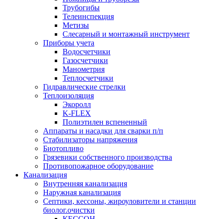
Трубогибы
Телеинспекция
Метизы
Слесарный и монтажный инструмент
Приборы учета
Водосчетчики
Газосчетчики
Манометрия
Теплосчетчики
Гидравлические стрелки
Теплоизоляция
Экоролл
K-FLEX
Полиэтилен вспененный
Аппараты и насадки для сварки п/п
Стабилизаторы напряжения
Биотопливо
Грязевики собственного производства
Противопожарное оборудование
Канализация
Внутренняя канализация
Наружная канализация
Септики, кессоны, жироуловители и станции
биолог.очистки
КЕССОН