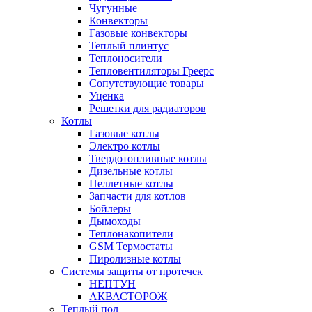
Чугунные
Конвекторы
Газовые конвекторы
Теплый плинтус
Теплоносители
Тепловентиляторы Греерс
Сопутствующие товары
Уценка
Решетки для радиаторов
Котлы
Газовые котлы
Электро котлы
Твердотопливные котлы
Дизельные котлы
Пеллетные котлы
Запчасти для котлов
Бойлеры
Дымоходы
Теплонакопители
GSM Термостаты
Пиролизные котлы
Системы защиты от протечек
НЕПТУН
АКВАСТОРОЖ
Теплый пол