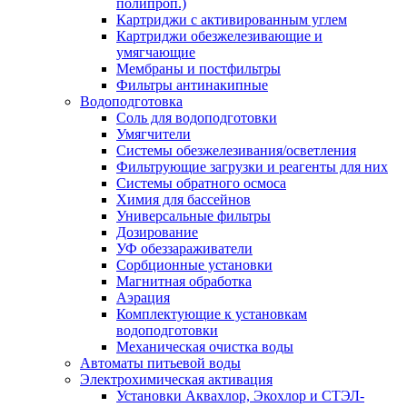
полипроп.)
Картриджи с активированным углем
Картриджи обезжелезивающие и
умягчающие
Мембраны и постфильтры
Фильтры антинакипные
Водоподготовка
Соль для водоподготовки
Умягчители
Системы обезжелезивания/осветления
Фильтрующие загрузки и реагенты для них
Системы обратного осмоса
Химия для бассейнов
Универсальные фильтры
Дозирование
УФ обеззараживатели
Сорбционные установки
Магнитная обработка
Аэрация
Комплектующие к установкам
водоподготовки
Механическая очистка воды
Автоматы питьевой воды
Электрохимическая активация
Установки Аквахлор, Экохлор и СТЭЛ-