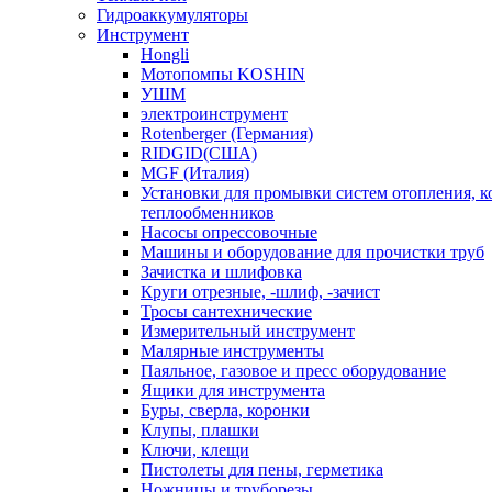
Гидроаккумуляторы
Инструмент
Hongli
Мотопомпы KOSHIN
УШМ
электроинструмент
Rotenberger (Германия)
RIDGID(США)
MGF (Италия)
Установки для промывки систем отопления, к
теплообменников
Насосы опрессовочные
Машины и оборудование для прочистки труб
Зачистка и шлифовка
Круги отрезные, -шлиф, -зачист
Тросы сантехнические
Измерительный инструмент
Малярные инструменты
Паяльное, газовое и пресс оборудование
Ящики для инструмента
Буры, сверла, коронки
Клупы, плашки
Ключи, клещи
Пистолеты для пены, герметика
Ножницы и труборезы