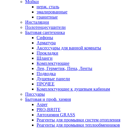
Мойки
нерж. сталь
эмалированные
гранитные
Инсталяции
Полотенцесушители
Бытовая сантехника
Сифоны
Арматура
Аксессуары для ванной комнаты
Прокладки
Шланги
Комплектующие
Лен, Герметик, Пена, Ленты
Подводка
Душевые панели
ПРОЧЕЕ
Комплектующие к душевым кабинам
Писсуары
Бытовая и проф. химия
Asper
PRO-BRITE
Автохимия GRASS
Реагенты для промывки систем отопления
Реагенты для промывки теплообменников