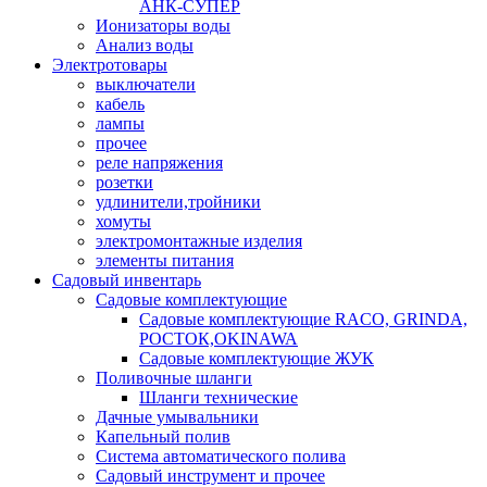
АНК-СУПЕР
Ионизаторы воды
Анализ воды
Электротовары
выключатели
кабель
лампы
прочее
реле напряжения
розетки
удлинители,тройники
хомуты
электромонтажные изделия
элементы питания
Садовый инвентарь
Садовые комплектующие
Садовые комплектующие RACO, GRINDA,
РОСТОК,OKINAWA
Садовые комплектующие ЖУК
Поливочные шланги
Шланги технические
Дачные умывальники
Капельный полив
Система автоматического полива
Садовый инструмент и прочее