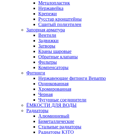
Металопластик
Нержавейка
Крепежи
Русстар кронштейны
Сшитый полиэтилен
Запорная арматура
Вентили
Задвижки
Затворы
Краны шаровые
Обратные клапаны
Фильтры
Компенсаторы
Фитинги
Нержавеющие фитинги Benarmo
Оцинкованная
Хромированная
Черная
Чугунные соединители
ЁМКОСТИ ДЛЯ ВОДЫ
Радиаторы
Алюминиевый
Биметаллические
Стальные радиаторы
Радиаторы КЗТО