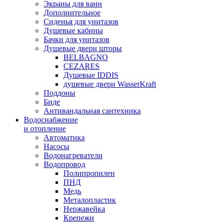
Экраны для ванн
Дополнительное
Сиденья для унитазов
Душевые кабины
Бачки для унитазов
Душевые двери шторы
BELBAGNO
CEZARES
Душевые IDDIS
душевые двери WasserKraft
Поддоны
Биде
Антивандальная сантехника
Водоснабжение
и отопление
Автоматика
Насосы
Водонагреватели
Водопровод
Полипропилен
ПНД
Медь
Металопластик
Нержавейка
Крепежи