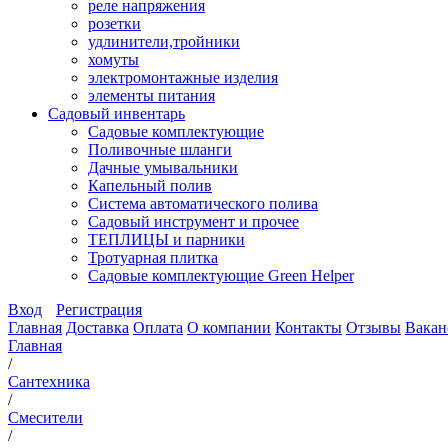
реле напряжения
розетки
удлинители,тройники
хомуты
электромонтажные изделия
элементы питания
Садовый инвентарь
Садовые комплектующие
Поливочные шланги
Дачные умывальники
Капельный полив
Система автоматического полива
Садовый инструмент и прочее
ТЕПЛИЦЫ и парники
Тротуарная плитка
Садовые комплектующие Green Helper
Вход
Регистрация
Главная
Доставка
Оплата
О компании
Контакты
Отзывы
Вакан
Главная
/
Сантехника
/
Смесители
/