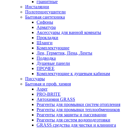
гранитные
Инсталяции
Полотенцесушители
Бытовая сантехника
Сифоны
Арматура
Аксессуары для ванной комнаты
Прокладки
Шланги
Комплектующие
Лен, Герметик, Пена, Ленты
Подводка
Душевые панели
ПРОЧЕЕ
Комплектующие к душевым кабинам
Писсуары
Бытовая и проф. химия
Asper
PRO-BRITE
Автохимия GRASS
Реагенты для промывки систем отопления
Реагенты для промывки теплообменников
Реагенты для защиты и пассивации
Реагенты для систем водоподготовки
GRASS средства для чистки и клининга