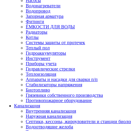
Насосы
Водонагреватели
Водопровод
Запорная арматура
Фитинги
ЁМКОСТИ ДЛЯ ВОДЫ
Радиаторы
Котлы
Системы защиты от протечек
Теплый пол
Гидроаккумуляторы
Инструмент
Приборы учета
Гидравлические стрелки
Теплоизоляция
Аппараты и насадки для сварки п/п
Стабилизаторы напряжения
Биотопливо
Грязевики собственного производства
Противопожарное оборудование
Канализация
Внутренняя канализация
Наружная канализация
Септики, кессоны, жироуловители и станции биоло
Водоотводящие желоба