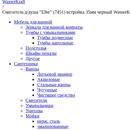
WasserKraft
/
Смеситель д/душа "Elbe" (7451) встройка 35мм черный WasserKr
Мебель для ванной
Зеркала для ванной комнаты
Тумбы с умывальниками
Тумбы подвесные
Тумбы напольные
Подстолья
Шкафы пеналы
Другое
Сантехника
Ванны
Литьевой мрамор
Акриловые
Стальные ванны
Чугунные
Чистящее средство
Смесители
Умывальники
Унитазы
Мойки
нерж. сталь
эмалированные