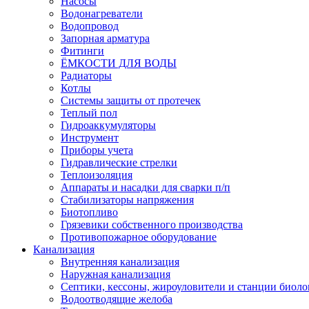
Насосы
Водонагреватели
Водопровод
Запорная арматура
Фитинги
ЁМКОСТИ ДЛЯ ВОДЫ
Радиаторы
Котлы
Системы защиты от протечек
Теплый пол
Гидроаккумуляторы
Инструмент
Приборы учета
Гидравлические стрелки
Теплоизоляция
Аппараты и насадки для сварки п/п
Стабилизаторы напряжения
Биотопливо
Грязевики собственного производства
Противопожарное оборудование
Канализация
Внутренняя канализация
Наружная канализация
Септики, кессоны, жироуловители и станции биоло
Водоотводящие желоба