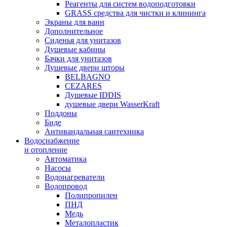
Реагенты для систем водоподготовки
GRASS средства для чистки и клининга
Экраны для ванн
Дополнительное
Сиденья для унитазов
Душевые кабины
Бачки для унитазов
Душевые двери шторы
BELBAGNO
CEZARES
Душевые IDDIS
душевые двери WasserKraft
Поддоны
Биде
Антивандальная сантехника
Водоснабжение
и отопление
Автоматика
Насосы
Водонагреватели
Водопровод
Полипропилен
ПНД
Медь
Металопластик