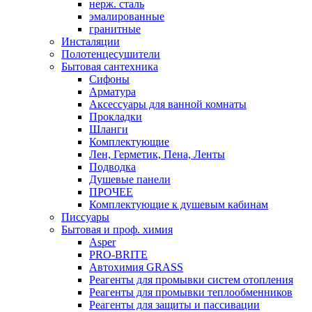
нерж. сталь
эмалированные
гранитные
Инсталяции
Полотенцесушители
Бытовая сантехника
Сифоны
Арматура
Аксессуары для ванной комнаты
Прокладки
Шланги
Комплектующие
Лен, Герметик, Пена, Ленты
Подводка
Душевые панели
ПРОЧЕЕ
Комплектующие к душевым кабинам
Писсуары
Бытовая и проф. химия
Asper
PRO-BRITE
Автохимия GRASS
Реагенты для промывки систем отопления
Реагенты для промывки теплообменников
Реагенты для защиты и пассивации