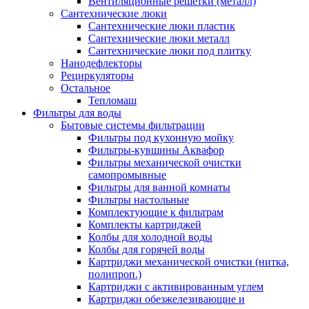
Вентиляционные решетки (металл)
Сантехнические люки
Сантехнические люки пластик
Сантехнические люки металл
Сантехнические люки под плитку
Нанодефлекторы
Рециркуляторы
Остальное
Тепломаш
Фильтры для воды
Бытовые системы фильтрации
Фильтры под кухонную мойку
Фильтры-кувшины Аквафор
Фильтры механической очистки
самопромывные
Фильтры для ванной комнаты
Фильтры настольные
Комплектующие к фильтрам
Комплекты картриджей
Колбы для холодной воды
Колбы для горячей воды
Картриджи механической очистки (нитка,
полипроп.)
Картриджи с активированным углем
Картриджи обезжелезивающие и