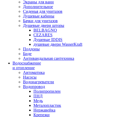
Экраны для ванн
Дополнительное
Сиденья для унитазов
Душевые кабины
Бачки для унитазов
Душевые двери шторы
BELBAGNO
CEZARES
Душевые IDDIS
душевые двери WasserKraft
Поддоны
Биде
Антивандальная сантехника
Водоснабжение
и отопление
Автоматика
Насосы
Водонагреватели
Водопровод
Полипропилен
ПНД
Медь
Металопластик
Нержавейка
Крепежи