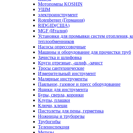
Мотопомпы KOSHIN
УШМ
электроинструмент
Rotenberger (Германия)
RIDGID(США)
MGF (Италия)
Установки для промывки систем отопления, к
теплообменников
Насосы опрессовочные
Машины и оборудование для прочистки труб
Зачистка и шлифовка
Круги отрезные, -шлиф, -зачист
Тросы сантехнические
Измерительный инструмент
Малярные инструменты
Паяльное, газовое и пресс оборудование
Ящики для инструмента
Буры, сверла, коронки
Клупы, плашки
Ключи, клещи
Пистолеты для пены, герметика
Ножницы и труборезы
Трубогибы
Телеинспекция
Метизы