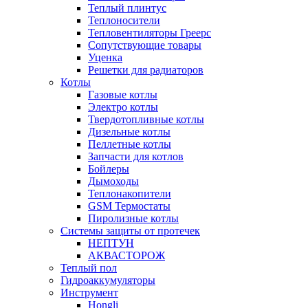
Теплый плинтус
Теплоносители
Тепловентиляторы Греерс
Сопутствующие товары
Уценка
Решетки для радиаторов
Котлы
Газовые котлы
Электро котлы
Твердотопливные котлы
Дизельные котлы
Пеллетные котлы
Запчасти для котлов
Бойлеры
Дымоходы
Теплонакопители
GSM Термостаты
Пиролизные котлы
Системы защиты от протечек
НЕПТУН
АКВАСТОРОЖ
Теплый пол
Гидроаккумуляторы
Инструмент
Hongli