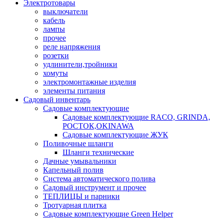
Электротовары
выключатели
кабель
лампы
прочее
реле напряжения
розетки
удлинители,тройники
хомуты
электромонтажные изделия
элементы питания
Садовый инвентарь
Садовые комплектующие
Садовые комплектующие RACO, GRINDA,
РОСТОК,OKINAWA
Садовые комплектующие ЖУК
Поливочные шланги
Шланги технические
Дачные умывальники
Капельный полив
Система автоматического полива
Садовый инструмент и прочее
ТЕПЛИЦЫ и парники
Тротуарная плитка
Садовые комплектующие Green Helper