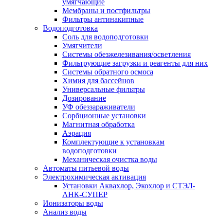
умягчающие
Мембраны и постфильтры
Фильтры антинакипные
Водоподготовка
Соль для водоподготовки
Умягчители
Системы обезжелезивания/осветления
Фильтрующие загрузки и реагенты для них
Системы обратного осмоса
Химия для бассейнов
Универсальные фильтры
Дозирование
УФ обеззараживатели
Сорбционные установки
Магнитная обработка
Аэрация
Комплектующие к установкам
водоподготовки
Механическая очистка воды
Автоматы питьевой воды
Электрохимическая активация
Установки Аквахлор, Экохлор и СТЭЛ-
АНК-СУПЕР
Ионизаторы воды
Анализ воды