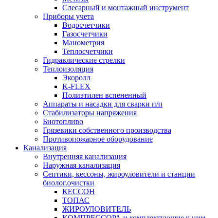
Слесарный и монтажный инструмент
Приборы учета
Водосчетчики
Газосчетчики
Манометрия
Теплосчетчики
Гидравлические стрелки
Теплоизоляция
Экоролл
K-FLEX
Полиэтилен вспененный
Аппараты и насадки для сварки п/п
Стабилизаторы напряжения
Биотопливо
Грязевики собственного производства
Противопожарное оборудование
Канализация
Внутренняя канализация
Наружная канализация
Септики, кессоны, жироуловители и станции
биолог.очистки
КЕССОН
ТОПАС
ЖИРОУЛОВИТЕЛЬ
КОМПРЕССОРА и комплектующие к ним