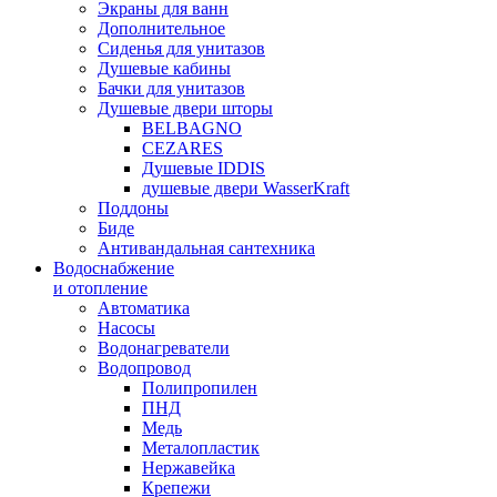
Экраны для ванн
Дополнительное
Сиденья для унитазов
Душевые кабины
Бачки для унитазов
Душевые двери шторы
BELBAGNO
CEZARES
Душевые IDDIS
душевые двери WasserKraft
Поддоны
Биде
Антивандальная сантехника
Водоснабжение
и отопление
Автоматика
Насосы
Водонагреватели
Водопровод
Полипропилен
ПНД
Медь
Металопластик
Нержавейка
Крепежи