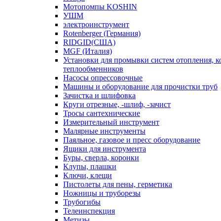
Мотопомпы KOSHIN
УШМ
электроинструмент
Rotenberger (Германия)
RIDGID(США)
MGF (Италия)
Установки для промывки систем отопления, к
теплообменников
Насосы опрессовочные
Машины и оборудование для прочистки труб
Зачистка и шлифовка
Круги отрезные, -шлиф, -зачист
Тросы сантехнические
Измерительный инструмент
Малярные инструменты
Паяльное, газовое и пресс оборудование
Ящики для инструмента
Буры, сверла, коронки
Клупы, плашки
Ключи, клещи
Пистолеты для пены, герметика
Ножницы и труборезы
Трубогибы
Телеинспекция
Метизы