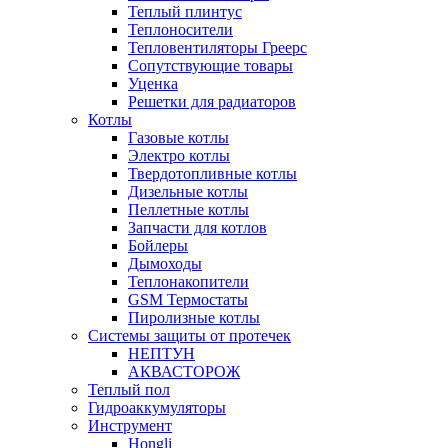
Теплый плинтус
Теплоносители
Тепловентиляторы Греерс
Сопутствующие товары
Уценка
Решетки для радиаторов
Котлы
Газовые котлы
Электро котлы
Твердотопливные котлы
Дизельные котлы
Пеллетные котлы
Запчасти для котлов
Бойлеры
Дымоходы
Теплонакопители
GSM Термостаты
Пиролизные котлы
Системы защиты от протечек
НЕПТУН
АКВАСТОРОЖ
Теплый пол
Гидроаккумуляторы
Инструмент
Hongli