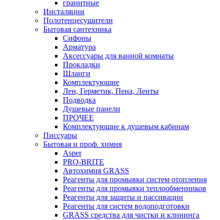
гранитные
Инсталяции
Полотенцесушители
Бытовая сантехника
Сифоны
Арматура
Аксессуары для ванной комнаты
Прокладки
Шланги
Комплектующие
Лен, Герметик, Пена, Ленты
Подводка
Душевые панели
ПРОЧЕЕ
Комплектующие к душевым кабинам
Писсуары
Бытовая и проф. химия
Asper
PRO-BRITE
Автохимия GRASS
Реагенты для промывки систем отопления
Реагенты для промывки теплообменников
Реагенты для защиты и пассивации
Реагенты для систем водоподготовки
GRASS средства для чистки и клининга