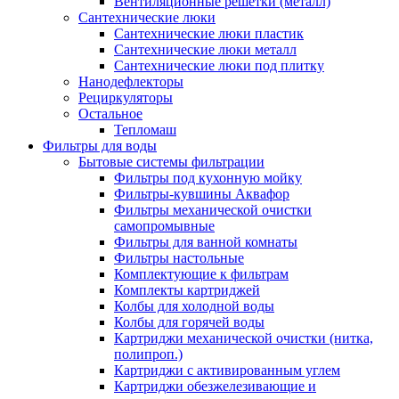
Вентиляционные решетки (металл)
Сантехнические люки
Сантехнические люки пластик
Сантехнические люки металл
Сантехнические люки под плитку
Нанодефлекторы
Рециркуляторы
Остальное
Тепломаш
Фильтры для воды
Бытовые системы фильтрации
Фильтры под кухонную мойку
Фильтры-кувшины Аквафор
Фильтры механической очистки
самопромывные
Фильтры для ванной комнаты
Фильтры настольные
Комплектующие к фильтрам
Комплекты картриджей
Колбы для холодной воды
Колбы для горячей воды
Картриджи механической очистки (нитка,
полипроп.)
Картриджи с активированным углем
Картриджи обезжелезивающие и