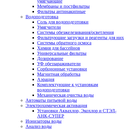
умягчающие
Мембраны и постфильтры
Фильтры антинакипные
Водоподготовка
Соль для водоподготовки
Умягчители
Системы обезжелезивания/осветления
Фильтрующие загрузки и реагенты для них
Системы обратного осмоса
Химия для бассейнов
Универсальные фильтры
Дозирование
УФ обеззараживатели
Сорбционные установки
Магнитная обработка
Аэрация
Комплектующие к установкам
водоподготовки
Механическая очистка воды
Автоматы питьевой воды
Электрохимическая активация
Установки Аквахлор, Экохлор и СТЭЛ-
АНК-СУПЕР
Ионизаторы воды
Анализ воды