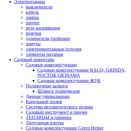
Электротовары
выключатели
кабель
лампы
прочее
реле напряжения
розетки
удлинители,тройники
хомуты
электромонтажные изделия
элементы питания
Садовый инвентарь
Садовые комплектующие
Садовые комплектующие RACO, GRINDA,
РОСТОК,OKINAWA
Садовые комплектующие ЖУК
Поливочные шланги
Шланги технические
Дачные умывальники
Капельный полив
Система автоматического полива
Садовый инструмент и прочее
ТЕПЛИЦЫ и парники
Тротуарная плитка
Садовые комплектующие Green Helper