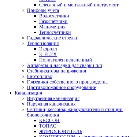
Слесарный и монтажный инструмент
Приборы учета
Водосчетчики
Газосчетчики
Манометрия
Теплосчетчики
Гидравлические стрелки
Теплоизоляция
Экоролл
K-FLEX
Полиэтилен вспененный
Аппараты и насадки для сварки п/п
Стабилизаторы напряжения
Биотопливо
Грязевики собственного производства
Противопожарное оборудование
Канализация
Внутренняя канализация
Наружная канализация
Септики, кессоны, жироуловители и станции
биолог.очистки
КЕССОН
ТОПАС
ЖИРОУЛОВИТЕЛЬ
КОМПРЕССОРА и комплектующие к ним