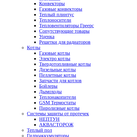
Конвекторы
Газовые конвекторы
Теплый плинтус
Теплоносители
Тепловентиляторы Греерс
Сопутствующие товары
Уценка
Решетки для радиаторов
Котлы
Газовые котлы
Электро котлы
Твердотопливные котлы
Дизельные котлы
Пеллетные котлы
Запчасти для котлов
Бойлеры
Дымоходы
Теплонакопители
GSM Термостаты
Пиролизные котлы
Системы защиты от протечек
НЕПТУН
АКВАСТОРОЖ
Теплый пол
Гидроаккумуляторы