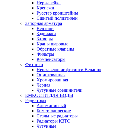
Нержавейка
Крепежи
Русстар кронштейны
Сшитый полиэтилен
Запорная арматура
Вентили
Задвижки
Затворы
Краны шаровые
Обратные клапаны
Фильтры
Компенсаторы
Фитинги
Нержавеющие фитинги Benarmo
Оцинкованная
Хромированная
Черная
Чугунные соединители
ЁМКОСТИ ДЛЯ ВОДЫ
Радиаторы
Алюминиевый
Биметаллические
Стальные радиаторы
Радиаторы КЗТО
Чугунные