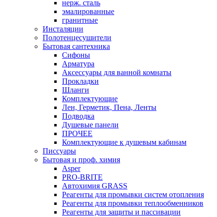
нерж. сталь
эмалированные
гранитные
Инсталяции
Полотенцесушители
Бытовая сантехника
Сифоны
Арматура
Аксессуары для ванной комнаты
Прокладки
Шланги
Комплектующие
Лен, Герметик, Пена, Ленты
Подводка
Душевые панели
ПРОЧЕЕ
Комплектующие к душевым кабинам
Писсуары
Бытовая и проф. химия
Asper
PRO-BRITE
Автохимия GRASS
Реагенты для промывки систем отопления
Реагенты для промывки теплообменников
Реагенты для защиты и пассивации