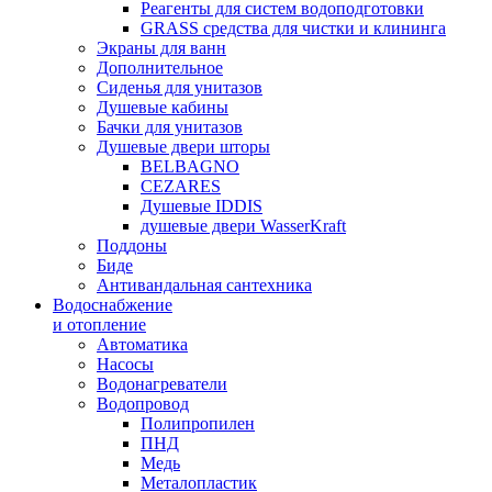
Реагенты для систем водоподготовки
GRASS средства для чистки и клининга
Экраны для ванн
Дополнительное
Сиденья для унитазов
Душевые кабины
Бачки для унитазов
Душевые двери шторы
BELBAGNO
CEZARES
Душевые IDDIS
душевые двери WasserKraft
Поддоны
Биде
Антивандальная сантехника
Водоснабжение
и отопление
Автоматика
Насосы
Водонагреватели
Водопровод
Полипропилен
ПНД
Медь
Металопластик