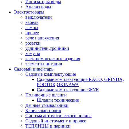
Ионизаторы воды
Анализ воды
Электротовары
выключатели
кабель
лампы
прочее
реле напряжения
розетки
удлинители,тройники
хомуты
электромонтажные изделия
элементы питания
Садовый инвентарь
Садовые комплектующие
Садовые комплектующие RACO, GRINDA,
РОСТОК,OKINAWA
Садовые комплектующие ЖУК
Поливочные шланги
Шланги технические
Дачные умывальники
Капельный полив
Система автоматического полива
Садовый инструмент и прочее
ТЕПЛИЦЫ и парники