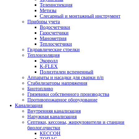
Телеинспекция
Метизы
Слесарный и монтажный инструмент
Приборы учета
Водосчетчики
Газосчетчики
Манометрия
Теплосчетчики
Гидравлические стрелки
Теплоизоляция
Экоролл
K-FLEX
Полиэтилен вспененный
Аппараты и насадки для сварки п/п
Стабилизаторы напряжения
Биотопливо
Грязевики собственного производства
Противопожарное оборудование
Канализация
Внутренняя канализация
Наружная канализация
Септики, кессоны, жироуловители и станции
биолог.очистки
КЕССОН
ТОПАС