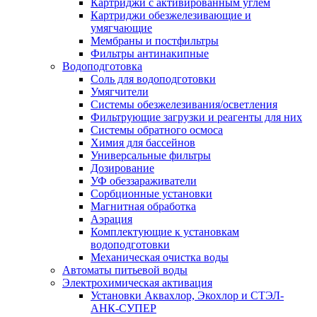
Картриджи с активированным углем
Картриджи обезжелезивающие и
умягчающие
Мембраны и постфильтры
Фильтры антинакипные
Водоподготовка
Соль для водоподготовки
Умягчители
Системы обезжелезивания/осветления
Фильтрующие загрузки и реагенты для них
Системы обратного осмоса
Химия для бассейнов
Универсальные фильтры
Дозирование
УФ обеззараживатели
Сорбционные установки
Магнитная обработка
Аэрация
Комплектующие к установкам
водоподготовки
Механическая очистка воды
Автоматы питьевой воды
Электрохимическая активация
Установки Аквахлор, Экохлор и СТЭЛ-
АНК-СУПЕР