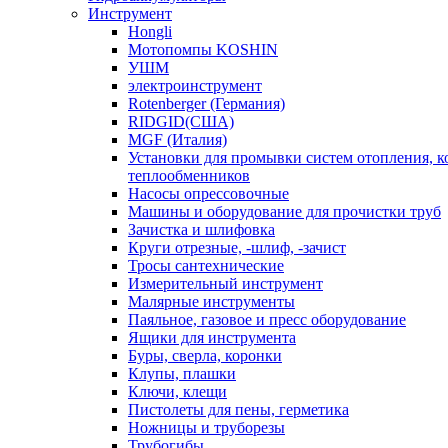
Инструмент
Hongli
Мотопомпы KOSHIN
УШМ
электроинструмент
Rotenberger (Германия)
RIDGID(США)
MGF (Италия)
Установки для промывки систем отопления, к
теплообменников
Насосы опрессовочные
Машины и оборудование для прочистки труб
Зачистка и шлифовка
Круги отрезные, -шлиф, -зачист
Тросы сантехнические
Измерительный инструмент
Малярные инструменты
Паяльное, газовое и пресс оборудование
Ящики для инструмента
Буры, сверла, коронки
Клупы, плашки
Ключи, клещи
Пистолеты для пены, герметика
Ножницы и труборезы
Трубогибы