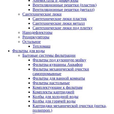
Анемостаты и диффузоры
Вентиляционные решетки (пластик)
Вентиляционные решетки (металл)
Сантехнические люки
Сантехнические люки пластик
Сантехнические люки металл
Сантехнические люки под плитку
Нанодефлекторы
Рециркуляторы
Остальное
Тепломаш
Фильтры для воды
Бытовые системы фильтрации
Фильтры под кухонную мойку
Фильтры-кувшины Аквафор
Фильтры механической очистки
самопромывные
Фильтры для ванной комнаты
Фильтры настольные
Комплектующие к фильтрам
Комплекты картриджей
Колбы для холодной воды
Колбы для горячей воды
Картриджи механической очистки (нитка,
полипроп.)