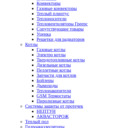
Конвекторы
Газовые конвекторы
Теплый плинтус
Теплоносители
Тепловентиляторы Греерс
Сопутствующие товары
Уценка
Решетки для радиаторов
Котлы
Газовые котлы
Электро котлы
Твердотопливные котлы
Дизельные котлы
Пеллетные котлы
Запчасти для котлов
Бойлеры
Дымоходы
Теплонакопители
GSM Термостаты
Пиролизные котлы
Системы защиты от протечек
НЕПТУН
АКВАСТОРОЖ
Теплый пол
Гидроаккумуляторы