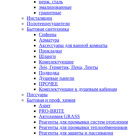
нерж. сталь
эмалированные
гранитные
Инсталяции
Полотенцесушители
Бытовая сантехника
Сифоны
Арматура
Аксессуары для ванной комнаты
Прокладки
Шланги
Комплектующие
Лен, Герметик, Пена, Ленты
Подводка
Душевые панели
ПРОЧЕЕ
Комплектующие к душевым кабинам
Писсуары
Бытовая и проф. химия
Asper
PRO-BRITE
Автохимия GRASS
Реагенты для промывки систем отопления
Реагенты для промывки теплообменников
Реагенты для защиты и пассивации