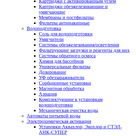
Картриджи с активированным углем
Картриджи обезжелезивающие и
умягчающие
Мембраны и постфильтры
Фильтры антинакипные
Водоподготовка
Соль для водоподготовки
Умягчители
Системы обезжелезивания/осветления
Фильтрующие загрузки и реагенты для них
Системы обратного осмоса
Химия для бассейнов
Универсальные фильтры
Дозирование
УФ обеззараживатели
Сорбционные установки
Магнитная обработка
Аэрация
Комплектующие к установкам
водоподготовки
Механическая очистка воды
Автоматы питьевой воды
Электрохимическая активация
Установки Аквахлор, Экохлор и СТЭЛ-
АНК-СУПЕР