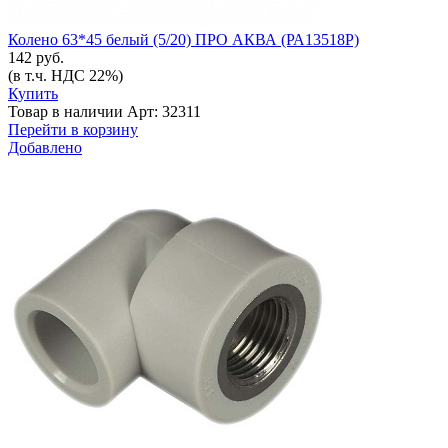
Колено 63*45 белый (5/20) ПРО АКВА (РА13518Р)
142 руб.
(в т.ч. НДС 22%)
Купить
Товар в наличии
Арт: 32311
Перейти в корзину
Добавлено