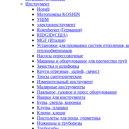
Инструмент
Hongli
Мотопомпы KOSHIN
УШМ
электроинструмент
Rotenberger (Германия)
RIDGID(США)
MGF (Италия)
Установки для промывки систем отопления, к
теплообменников
Насосы опрессовочные
Машины и оборудование для прочистки труб
Зачистка и шлифовка
Круги отрезные, -шлиф, -зачист
Тросы сантехнические
Измерительный инструмент
Малярные инструменты
Паяльное, газовое и пресс оборудование
Ящики для инструмента
Буры, сверла, коронки
Клупы, плашки
Ключи, клещи
Пистолеты для пены, герметика
Ножницы и труборезы
Трубогибы