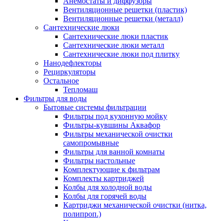
Анемостаты и диффузоры
Вентиляционные решетки (пластик)
Вентиляционные решетки (металл)
Сантехнические люки
Сантехнические люки пластик
Сантехнические люки металл
Сантехнические люки под плитку
Нанодефлекторы
Рециркуляторы
Остальное
Тепломаш
Фильтры для воды
Бытовые системы фильтрации
Фильтры под кухонную мойку
Фильтры-кувшины Аквафор
Фильтры механической очистки
самопромывные
Фильтры для ванной комнаты
Фильтры настольные
Комплектующие к фильтрам
Комплекты картриджей
Колбы для холодной воды
Колбы для горячей воды
Картриджи механической очистки (нитка,
полипроп.)