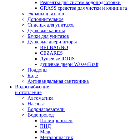
Реагенты для систем водоподготовки
GRASS средства для чистки и клининга
Экраны для ванн
Дополнительное
Сиденья для унитазов
Душевые кабины
Бачки для унитазов
Душевые двери шторы
BELBAGNO
CEZARES
Душевые IDDIS
душевые двери WasserKraft
Поддоны
Биде
Антивандальная сантехника
Водоснабжение
и отопление
Автоматика
Насосы
Водонагреватели
Водопровод
Полипропилен
ПНД
Медь
Металопластик