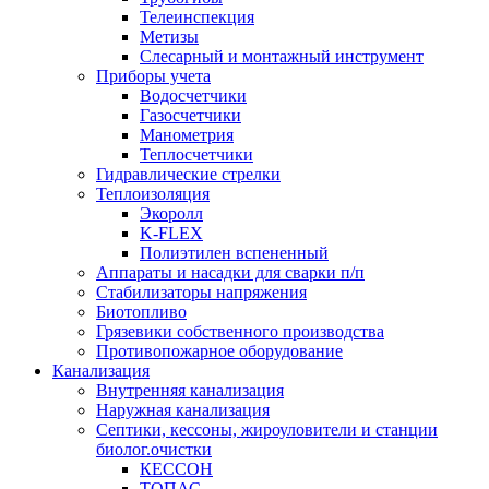
Телеинспекция
Метизы
Слесарный и монтажный инструмент
Приборы учета
Водосчетчики
Газосчетчики
Манометрия
Теплосчетчики
Гидравлические стрелки
Теплоизоляция
Экоролл
K-FLEX
Полиэтилен вспененный
Аппараты и насадки для сварки п/п
Стабилизаторы напряжения
Биотопливо
Грязевики собственного производства
Противопожарное оборудование
Канализация
Внутренняя канализация
Наружная канализация
Септики, кессоны, жироуловители и станции
биолог.очистки
КЕССОН
ТОПАС