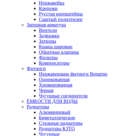
Нержавейка
Крепежи
Русстар кронштейны
Сшитый полиэтилен
Запорная арматура
Вентили
Задвижки
Затворы
Краны шаровые
Обратные клапаны
Фильтры
Компенсаторы
Фитинги
Нержавеющие фитинги Benarmo
Оцинкованная
Хромированная
Черная
Чугунные соединители
ЁМКОСТИ ДЛЯ ВОДЫ
Радиаторы
Алюминиевый
Биметаллические
Стальные радиаторы
Радиаторы КЗТО
Чугунные