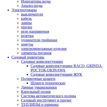
Ионизаторы воды
Анализ воды
Электротовары
выключатели
кабель
лампы
прочее
реле напряжения
розетки
удлинители,тройники
хомуты
электромонтажные изделия
элементы питания
Садовый инвентарь
Садовые комплектующие
Садовые комплектующие RACO, GRINDA,
РОСТОК,OKINAWA
Садовые комплектующие ЖУК
Поливочные шланги
Шланги технические
Дачные умывальники
Капельный полив
Система автоматического полива
Садовый инструмент и прочее
ТЕПЛИЦЫ и парники