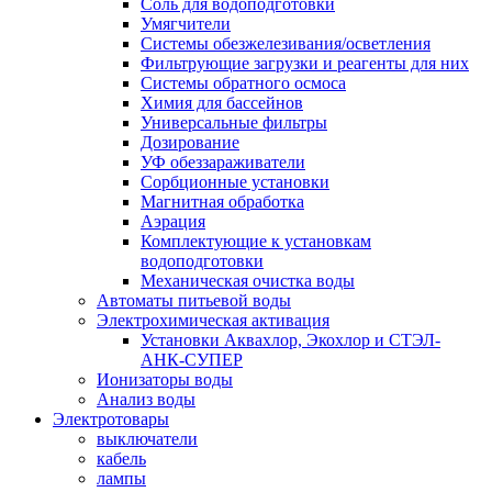
Соль для водоподготовки
Умягчители
Системы обезжелезивания/осветления
Фильтрующие загрузки и реагенты для них
Системы обратного осмоса
Химия для бассейнов
Универсальные фильтры
Дозирование
УФ обеззараживатели
Сорбционные установки
Магнитная обработка
Аэрация
Комплектующие к установкам
водоподготовки
Механическая очистка воды
Автоматы питьевой воды
Электрохимическая активация
Установки Аквахлор, Экохлор и СТЭЛ-
АНК-СУПЕР
Ионизаторы воды
Анализ воды
Электротовары
выключатели
кабель
лампы