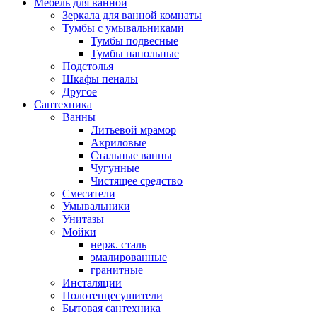
Мебель для ванной
Зеркала для ванной комнаты
Тумбы с умывальниками
Тумбы подвесные
Тумбы напольные
Подстолья
Шкафы пеналы
Другое
Сантехника
Ванны
Литьевой мрамор
Акриловые
Стальные ванны
Чугунные
Чистящее средство
Смесители
Умывальники
Унитазы
Мойки
нерж. сталь
эмалированные
гранитные
Инсталяции
Полотенцесушители
Бытовая сантехника