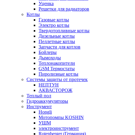
Уценка
Решетки для радиаторов
Котлы
Газовые котлы
Электро котлы
Твердотопливные котлы
Дизельные котлы
Пеллетные котлы
Запчасти для котлов
Бойлеры
Дымоходы
Теплонакопители
GSM Термостаты
Пиролизные котлы
Системы защиты от протечек
НЕПТУН
АКВАСТОРОЖ
Теплый пол
Гидроаккумуляторы
Инструмент
Hongli
Мотопомпы KOSHIN
УШМ
электроинструмент
Rotenberger (Германия)