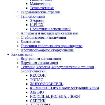
Манометрия
Теплосчетчики
Гидравлические стрелки
Теплоизоляция
Экоролл
K-FLEX
Полиэтилен вспененный
Аппараты и насадки для сварки п/п
Стабилизаторы напряжения
Биотопливо
Грязевики собственного производства
Противопожарное оборудование
Канализация
Внутренняя канализация
Наружная канализация
Септики, кессоны, жироуловители и станции
биолог.очистки
КЕССОН
ТОПАС
ЖИРОУЛОВИТЕЛЬ
КОМПРЕССОРА и комплектующие к ним
Alta BIO
КОЛОДЦЫ, КОЛЬЦА, ЛЮКИ
СЕПТИК
АЭРАТОРЫ