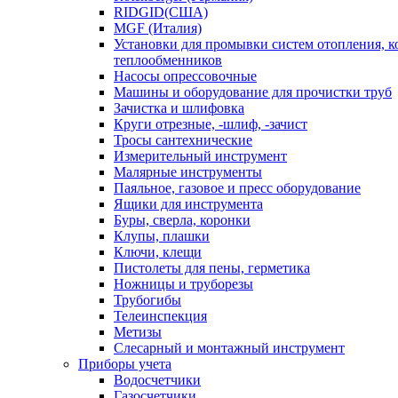
RIDGID(США)
MGF (Италия)
Установки для промывки систем отопления, к
теплообменников
Насосы опрессовочные
Машины и оборудование для прочистки труб
Зачистка и шлифовка
Круги отрезные, -шлиф, -зачист
Тросы сантехнические
Измерительный инструмент
Малярные инструменты
Паяльное, газовое и пресс оборудование
Ящики для инструмента
Буры, сверла, коронки
Клупы, плашки
Ключи, клещи
Пистолеты для пены, герметика
Ножницы и труборезы
Трубогибы
Телеинспекция
Метизы
Слесарный и монтажный инструмент
Приборы учета
Водосчетчики
Газосчетчики