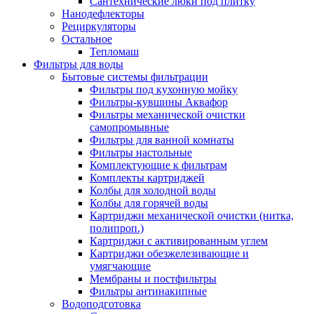
Сантехнические люки под плитку
Нанодефлекторы
Рециркуляторы
Остальное
Тепломаш
Фильтры для воды
Бытовые системы фильтрации
Фильтры под кухонную мойку
Фильтры-кувшины Аквафор
Фильтры механической очистки
самопромывные
Фильтры для ванной комнаты
Фильтры настольные
Комплектующие к фильтрам
Комплекты картриджей
Колбы для холодной воды
Колбы для горячей воды
Картриджи механической очистки (нитка,
полипроп.)
Картриджи с активированным углем
Картриджи обезжелезивающие и
умягчающие
Мембраны и постфильтры
Фильтры антинакипные
Водоподготовка