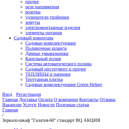
прочее
реле напряжения
розетки
удлинители,тройники
хомуты
электромонтажные изделия
элементы питания
Садовый инвентарь
Садовые комплектующие
Поливочные шланги
Дачные умывальники
Капельный полив
Система автоматического полива
Садовый инструмент и прочее
ТЕПЛИЦЫ и парники
Тротуарная плитка
Садовые комплектующие Green Helper
Вход
Регистрация
Главная
Доставка
Оплата
О компании
Контакты
Отзывы
Вакансии
Услуги
Новости
Полезные статьи
Главная
/
Зеркало-шкаф "Галатея-60" стандарт BQ АКЦИЯ