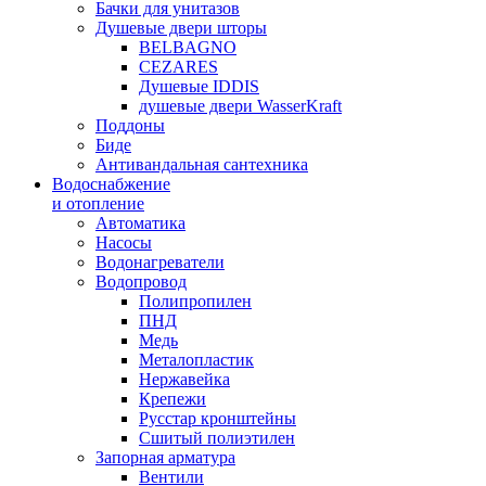
Бачки для унитазов
Душевые двери шторы
BELBAGNO
CEZARES
Душевые IDDIS
душевые двери WasserKraft
Поддоны
Биде
Антивандальная сантехника
Водоснабжение
и отопление
Автоматика
Насосы
Водонагреватели
Водопровод
Полипропилен
ПНД
Медь
Металопластик
Нержавейка
Крепежи
Русстар кронштейны
Сшитый полиэтилен
Запорная арматура
Вентили