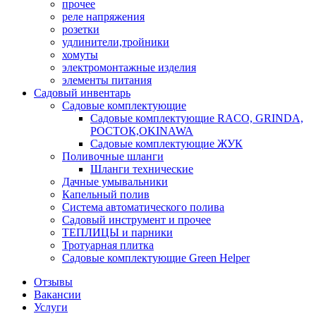
прочее
реле напряжения
розетки
удлинители,тройники
хомуты
электромонтажные изделия
элементы питания
Садовый инвентарь
Садовые комплектующие
Садовые комплектующие RACO, GRINDA,
РОСТОК,OKINAWA
Садовые комплектующие ЖУК
Поливочные шланги
Шланги технические
Дачные умывальники
Капельный полив
Система автоматического полива
Садовый инструмент и прочее
ТЕПЛИЦЫ и парники
Тротуарная плитка
Садовые комплектующие Green Helper
Отзывы
Вакансии
Услуги