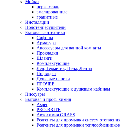
Мойки
нерж. сталь
эмалированные
гранитные
Инсталяции
Полотенцесушители
Бытовая сантехника
Сифоны
Арматура
Аксессуары для ванной комнаты
Прокладки
Шланги
Комплектующие
Лен, Герметик, Пена, Ленты
Подводка
Душевые панели
ПРОЧЕЕ
Комплектующие к душевым кабинам
Писсуары
Бытовая и проф. химия
Asper
PRO-BRITE
Автохимия GRASS
Реагенты для промывки систем отопления
Реагенты для промывки теплообменников