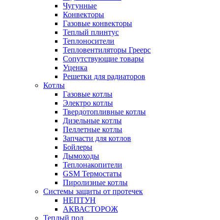
Чугунные
Конвекторы
Газовые конвекторы
Теплый плинтус
Теплоносители
Тепловентиляторы Греерс
Сопутствующие товары
Уценка
Решетки для радиаторов
Котлы
Газовые котлы
Электро котлы
Твердотопливные котлы
Дизельные котлы
Пеллетные котлы
Запчасти для котлов
Бойлеры
Дымоходы
Теплонакопители
GSM Термостаты
Пиролизные котлы
Системы защиты от протечек
НЕПТУН
АКВАСТОРОЖ
Теплый пол