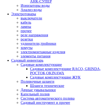
АНК-СУПЕР
Ионизаторы воды
Анализ воды
Электротовары
выключатели
кабель
лампы
прочее
реле напряжения
розетки
удлинители,тройники
хомуты
электромонтажные изделия
элементы питания
Садовый инвентарь
Садовые комплектующие
Садовые комплектующие RACO, GRINDA,
РОСТОК,OKINAWA
Садовые комплектующие ЖУК
Поливочные шланги
Шланги технические
Дачные умывальники
Капельный полив
Система автоматического полива
Садовый инструмент и прочее