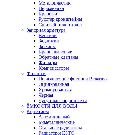
Металопластик
Нержавейка
Крепежи
Русстар кронштейны
Сшитый полиэтилен
Запорная арматура
Вентили
Задвижки
Затворы
Краны шаровые
Обратные клапаны
Фильтры
Компенсаторы
Фитинги
Нержавеющие фитинги Benarmo
Оцинкованная
Хромированная
Черная
Чугунные соединители
ЁМКОСТИ ДЛЯ ВОДЫ
Радиаторы
Алюминиевый
Биметаллические
Стальные радиаторы
Радиаторы КЗТО