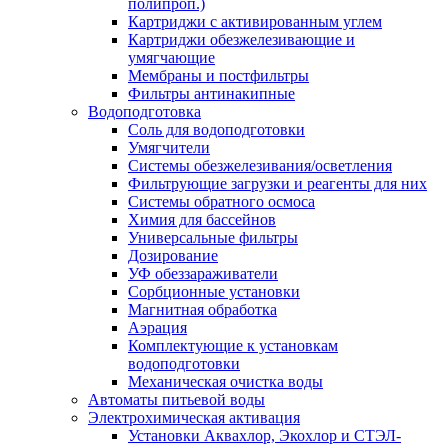
полипроп.)
Картриджи с активированным углем
Картриджи обезжелезивающие и
умягчающие
Мембраны и постфильтры
Фильтры антинакипные
Водоподготовка
Соль для водоподготовки
Умягчители
Системы обезжелезивания/осветления
Фильтрующие загрузки и реагенты для них
Системы обратного осмоса
Химия для бассейнов
Универсальные фильтры
Дозирование
УФ обеззараживатели
Сорбционные установки
Магнитная обработка
Аэрация
Комплектующие к установкам
водоподготовки
Механическая очистка воды
Автоматы питьевой воды
Электрохимическая активация
Установки Аквахлор, Экохлор и СТЭЛ-