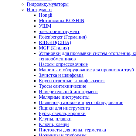
Гидроаккумуляторы
Инструмент
Hongli
Мотопомпы KOSHIN
УШМ
электроинструмент
Rotenberger (Германия)
RIDGID(США)
MGF (Италия)
Установки для промывки систем отопления, к
теплообменников
Насосы опрессовочные
Машины и оборудование для прочистки труб
Зачистка и шлифовка
Круги отрезные, -шлиф, -зачист
Тросы сантехнические
Измерительный инструмент
Малярные инструменты
Паяльное, газовое и пресс оборудование
Ящики для инструмента
Буры, сверла, коронки
Клупы, плашки
Ключи, клещи
Пистолеты для пены, герметика
Ножницы и труборезы