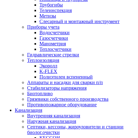
Трубогибы
Телеинспекция
Метизы
Слесарный и монтажный инструмент
Приборы учета
Водосчетчики
Газосчетчики
Манометрия
Теплосчетчики
Гидравлические стрелки
Теплоизоляция
Экоролл
K-FLEX
Полиэтилен вспененный
Аппараты и насадки для сварки п/п
Стабилизаторы напряжения
Биотопливо
Грязевики собственного производства
Противопожарное оборудование
Канализация
Внутренняя канализация
Наружная канализация
Септики, кессоны, жироуловители и станции
биолог.очистки
КЕССОН