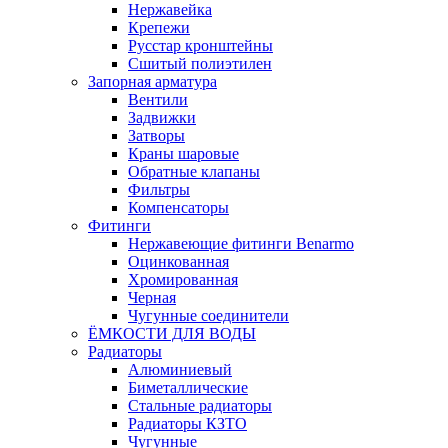
Нержавейка
Крепежи
Русстар кронштейны
Сшитый полиэтилен
Запорная арматура
Вентили
Задвижки
Затворы
Краны шаровые
Обратные клапаны
Фильтры
Компенсаторы
Фитинги
Нержавеющие фитинги Benarmo
Оцинкованная
Хромированная
Черная
Чугунные соединители
ЁМКОСТИ ДЛЯ ВОДЫ
Радиаторы
Алюминиевый
Биметаллические
Стальные радиаторы
Радиаторы КЗТО
Чугунные