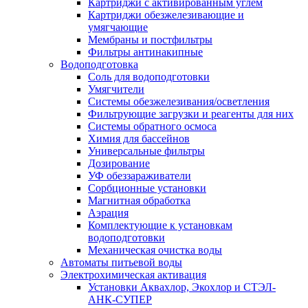
Картриджи с активированным углем
Картриджи обезжелезивающие и
умягчающие
Мембраны и постфильтры
Фильтры антинакипные
Водоподготовка
Соль для водоподготовки
Умягчители
Системы обезжелезивания/осветления
Фильтрующие загрузки и реагенты для них
Системы обратного осмоса
Химия для бассейнов
Универсальные фильтры
Дозирование
УФ обеззараживатели
Сорбционные установки
Магнитная обработка
Аэрация
Комплектующие к установкам
водоподготовки
Механическая очистка воды
Автоматы питьевой воды
Электрохимическая активация
Установки Аквахлор, Экохлор и СТЭЛ-
АНК-СУПЕР