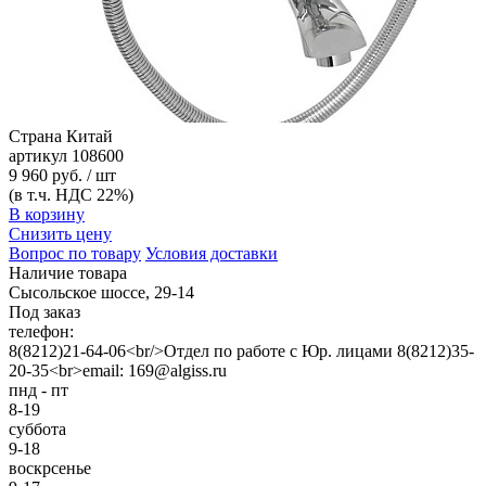
Страна
Китай
артикул
108600
9 960 руб. / шт
(в т.ч. НДС 22%)
В корзину
Снизить цену
Вопрос по товару
Условия доставки
Наличие товара
Сысольское шоссе, 29-14
Под заказ
телефон:
8(8212)21-64-06<br/>Отдел по работе с Юр. лицами 8(8212)35-
20-35<br>email: 169@algiss.ru
пнд - пт
8-19
суббота
9-18
воскрсенье