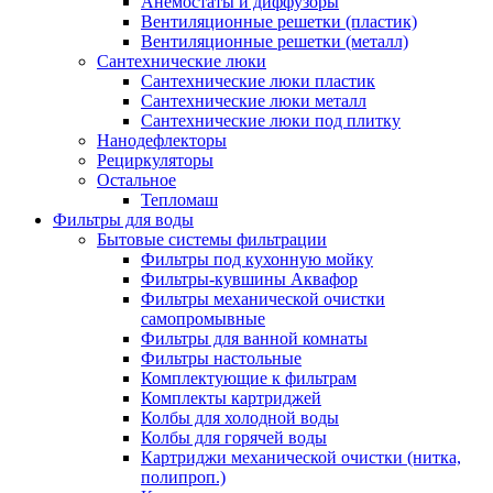
Анемостаты и диффузоры
Вентиляционные решетки (пластик)
Вентиляционные решетки (металл)
Сантехнические люки
Сантехнические люки пластик
Сантехнические люки металл
Сантехнические люки под плитку
Нанодефлекторы
Рециркуляторы
Остальное
Тепломаш
Фильтры для воды
Бытовые системы фильтрации
Фильтры под кухонную мойку
Фильтры-кувшины Аквафор
Фильтры механической очистки
самопромывные
Фильтры для ванной комнаты
Фильтры настольные
Комплектующие к фильтрам
Комплекты картриджей
Колбы для холодной воды
Колбы для горячей воды
Картриджи механической очистки (нитка,
полипроп.)