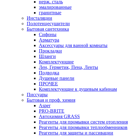
нерж. сталь
эмалированные
гранитные
Инсталяции
Полотенцесушители
Бытовая сантехника
Сифоны
Арматура
Аксессуары для ванной комнаты
Прокладки
Шланги
Комплектующие
Лен, Герметик, Пена, Ленты
Подводка
Душевые панели
ПРОЧЕЕ
Комплектующие к душевым кабинам
Писсуары
Бытовая и проф. химия
Asper
PRO-BRITE
Автохимия GRASS
Реагенты для промывки систем отопления
Реагенты для промывки теплообменников
Реагенты для защиты и пассивации