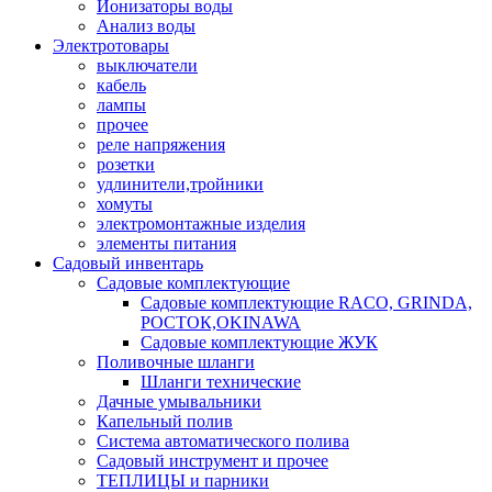
Ионизаторы воды
Анализ воды
Электротовары
выключатели
кабель
лампы
прочее
реле напряжения
розетки
удлинители,тройники
хомуты
электромонтажные изделия
элементы питания
Садовый инвентарь
Садовые комплектующие
Садовые комплектующие RACO, GRINDA,
РОСТОК,OKINAWA
Садовые комплектующие ЖУК
Поливочные шланги
Шланги технические
Дачные умывальники
Капельный полив
Система автоматического полива
Садовый инструмент и прочее
ТЕПЛИЦЫ и парники