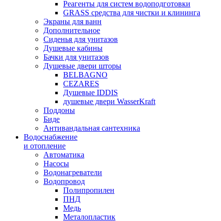
Реагенты для систем водоподготовки
GRASS средства для чистки и клининга
Экраны для ванн
Дополнительное
Сиденья для унитазов
Душевые кабины
Бачки для унитазов
Душевые двери шторы
BELBAGNO
CEZARES
Душевые IDDIS
душевые двери WasserKraft
Поддоны
Биде
Антивандальная сантехника
Водоснабжение
и отопление
Автоматика
Насосы
Водонагреватели
Водопровод
Полипропилен
ПНД
Медь
Металопластик