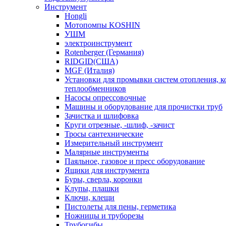
Инструмент
Hongli
Мотопомпы KOSHIN
УШМ
электроинструмент
Rotenberger (Германия)
RIDGID(США)
MGF (Италия)
Установки для промывки систем отопления, к
теплообменников
Насосы опрессовочные
Машины и оборудование для прочистки труб
Зачистка и шлифовка
Круги отрезные, -шлиф, -зачист
Тросы сантехнические
Измерительный инструмент
Малярные инструменты
Паяльное, газовое и пресс оборудование
Ящики для инструмента
Буры, сверла, коронки
Клупы, плашки
Ключи, клещи
Пистолеты для пены, герметика
Ножницы и труборезы
Трубогибы