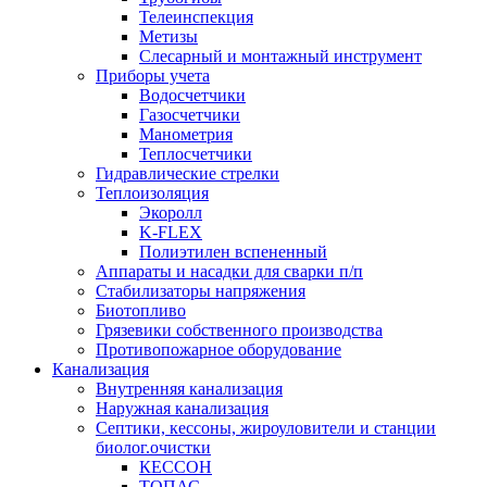
Телеинспекция
Метизы
Слесарный и монтажный инструмент
Приборы учета
Водосчетчики
Газосчетчики
Манометрия
Теплосчетчики
Гидравлические стрелки
Теплоизоляция
Экоролл
K-FLEX
Полиэтилен вспененный
Аппараты и насадки для сварки п/п
Стабилизаторы напряжения
Биотопливо
Грязевики собственного производства
Противопожарное оборудование
Канализация
Внутренняя канализация
Наружная канализация
Септики, кессоны, жироуловители и станции
биолог.очистки
КЕССОН
ТОПАС