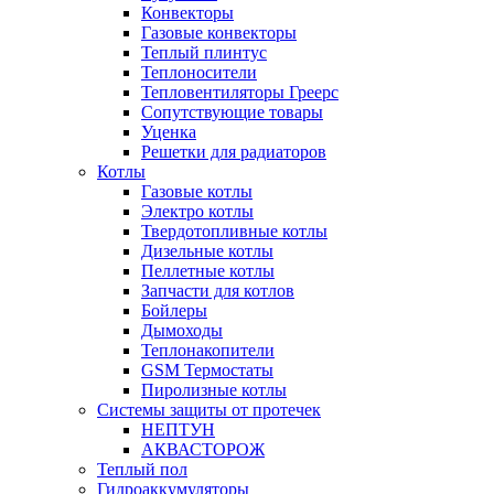
Конвекторы
Газовые конвекторы
Теплый плинтус
Теплоносители
Тепловентиляторы Греерс
Сопутствующие товары
Уценка
Решетки для радиаторов
Котлы
Газовые котлы
Электро котлы
Твердотопливные котлы
Дизельные котлы
Пеллетные котлы
Запчасти для котлов
Бойлеры
Дымоходы
Теплонакопители
GSM Термостаты
Пиролизные котлы
Системы защиты от протечек
НЕПТУН
АКВАСТОРОЖ
Теплый пол
Гидроаккумуляторы