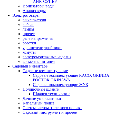
АНК-СУПЕР
Ионизаторы воды
Анализ воды
Электротовары
выключатели
кабель
лампы
прочее
реле напряжения
розетки
удлинители,тройники
хомуты
электромонтажные изделия
элементы питания
Садовый инвентарь
Садовые комплектующие
Садовые комплектующие RACO, GRINDA,
РОСТОК,OKINAWA
Садовые комплектующие ЖУК
Поливочные шланги
Шланги технические
Дачные умывальники
Капельный полив
Система автоматического полива
Садовый инструмент и прочее