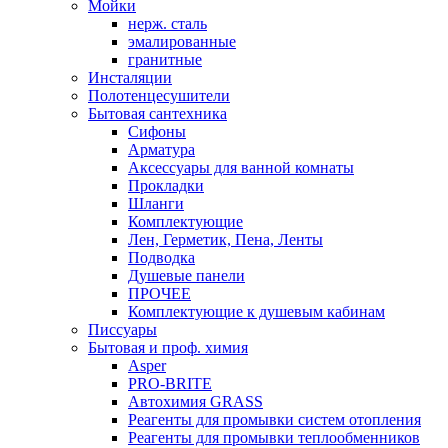
Мойки
нерж. сталь
эмалированные
гранитные
Инсталяции
Полотенцесушители
Бытовая сантехника
Сифоны
Арматура
Аксессуары для ванной комнаты
Прокладки
Шланги
Комплектующие
Лен, Герметик, Пена, Ленты
Подводка
Душевые панели
ПРОЧЕЕ
Комплектующие к душевым кабинам
Писсуары
Бытовая и проф. химия
Asper
PRO-BRITE
Автохимия GRASS
Реагенты для промывки систем отопления
Реагенты для промывки теплообменников