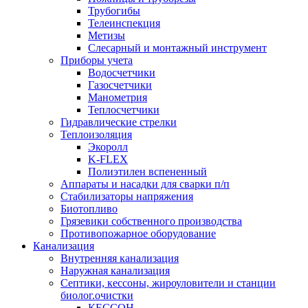
Трубогибы
Телеинспекция
Метизы
Слесарный и монтажный инструмент
Приборы учета
Водосчетчики
Газосчетчики
Манометрия
Теплосчетчики
Гидравлические стрелки
Теплоизоляция
Экоролл
K-FLEX
Полиэтилен вспененный
Аппараты и насадки для сварки п/п
Стабилизаторы напряжения
Биотопливо
Грязевики собственного производства
Противопожарное оборудование
Канализация
Внутренняя канализация
Наружная канализация
Септики, кессоны, жироуловители и станции
биолог.очистки
КЕССОН