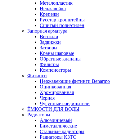
Металопластик
Нержавейка
Крепежи
Русстар кронштейны
Сшитый полиэтилен
Запорная арматура
Вентили
Задвижки
Затворы
Краны шаровые
Обратные клапаны
Фильтры
Компенсаторы
Фитинги
Нержавеющие фитинги Benarmo
Оцинкованная
Хромированная
Черная
Чугунные соединители
ЁМКОСТИ ДЛЯ ВОДЫ
Радиаторы
Алюминиевый
Биметаллические
Стальные радиаторы
Радиаторы КЗТО