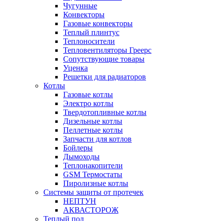
Чугунные
Конвекторы
Газовые конвекторы
Теплый плинтус
Теплоносители
Тепловентиляторы Греерс
Сопутствующие товары
Уценка
Решетки для радиаторов
Котлы
Газовые котлы
Электро котлы
Твердотопливные котлы
Дизельные котлы
Пеллетные котлы
Запчасти для котлов
Бойлеры
Дымоходы
Теплонакопители
GSM Термостаты
Пиролизные котлы
Системы защиты от протечек
НЕПТУН
АКВАСТОРОЖ
Теплый пол