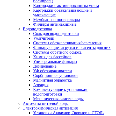
полипроп.)
Картриджи с активированным углем
Картриджи обезжелезивающие и
умягчающие
Мембраны и постфильтры
Фильтры антинакипные
Водоподготовка
Соль для водоподготовки
Умягчители
Системы обезжелезивания/осветления
Фильтрующие загрузки и реагенты для них
Системы обратного осмоса
Химия для бассейнов
Универсальные фильтры
Дозирование
УФ обеззараживатели
Сорбционные установки
Магнитная обработка
Аэрация
Комплектующие к установкам
водоподготовки
Механическая очистка воды
Автоматы питьевой воды
Электрохимическая активация
Установки Аквахлор, Экохлор и СТЭЛ-