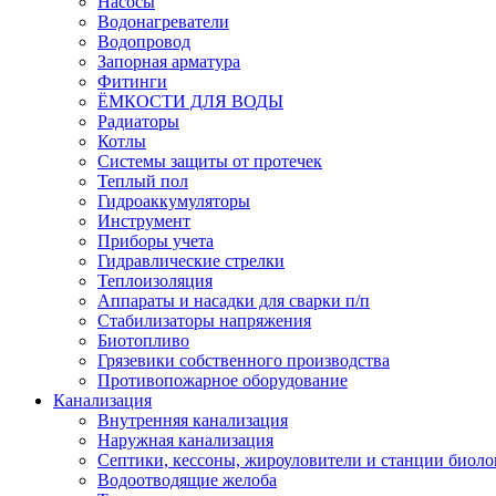
Насосы
Водонагреватели
Водопровод
Запорная арматура
Фитинги
ЁМКОСТИ ДЛЯ ВОДЫ
Радиаторы
Котлы
Системы защиты от протечек
Теплый пол
Гидроаккумуляторы
Инструмент
Приборы учета
Гидравлические стрелки
Теплоизоляция
Аппараты и насадки для сварки п/п
Стабилизаторы напряжения
Биотопливо
Грязевики собственного производства
Противопожарное оборудование
Канализация
Внутренняя канализация
Наружная канализация
Септики, кессоны, жироуловители и станции биоло
Водоотводящие желоба