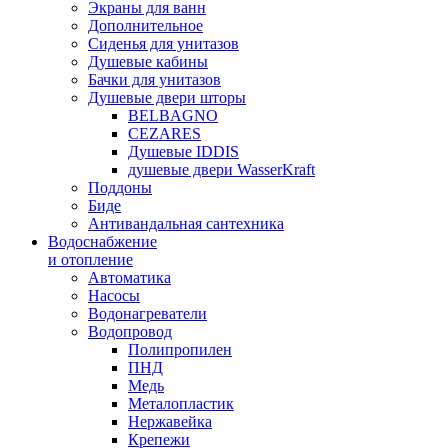
Экраны для ванн
Дополнительное
Сиденья для унитазов
Душевые кабины
Бачки для унитазов
Душевые двери шторы
BELBAGNO
CEZARES
Душевые IDDIS
душевые двери WasserKraft
Поддоны
Биде
Антивандальная сантехника
Водоснабжение
и отопление
Автоматика
Насосы
Водонагреватели
Водопровод
Полипропилен
ПНД
Медь
Металопластик
Нержавейка
Крепежи