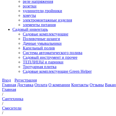
реле напряжения
розетки
удлинители,тройники
хомуты
электромонтажные изделия
элементы питания
Садовый инвентарь
Садовые комплектующие
Поливочные шланги
Дачные умывальники
Капельный полив
Система автоматического полива
Садовый инструмент и прочее
ТЕПЛИЦЫ и парники
Тротуарная плитка
Садовые комплектующие Green Helper
Вход
Регистрация
Главная
Доставка
Оплата
О компании
Контакты
Отзывы
Вакан
Главная
/
Сантехника
/
Смесители
/