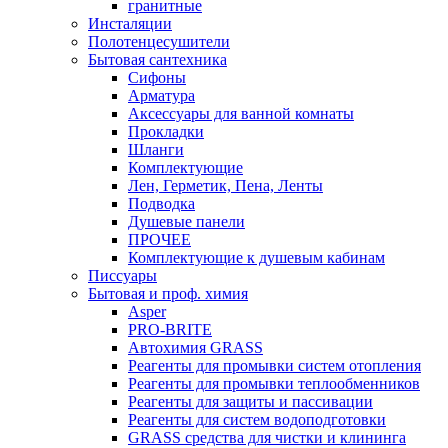
гранитные
Инсталяции
Полотенцесушители
Бытовая сантехника
Сифоны
Арматура
Аксессуары для ванной комнаты
Прокладки
Шланги
Комплектующие
Лен, Герметик, Пена, Ленты
Подводка
Душевые панели
ПРОЧЕЕ
Комплектующие к душевым кабинам
Писсуары
Бытовая и проф. химия
Asper
PRO-BRITE
Автохимия GRASS
Реагенты для промывки систем отопления
Реагенты для промывки теплообменников
Реагенты для защиты и пассивации
Реагенты для систем водоподготовки
GRASS средства для чистки и клининга