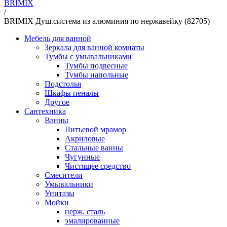
BRIMIX
/
BRIMIX Душ.система из алюминия по нержавейку (82705)
Мебель для ванной
Зеркала для ванной комнаты
Тумбы с умывальниками
Тумбы подвесные
Тумбы напольные
Подстолья
Шкафы пеналы
Другое
Сантехника
Ванны
Литьевой мрамор
Акриловые
Стальные ванны
Чугунные
Чистящее средство
Смесители
Умывальники
Унитазы
Мойки
нерж. сталь
эмалированные