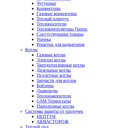
Чугунные
Конвекторы
Газовые конвекторы
Теплый плинтус
Теплоносители
Тепловентиляторы Греерс
Сопутствующие товары
Уценка
Решетки для радиаторов
Котлы
Газовые котлы
Электро котлы
Твердотопливные котлы
Дизельные котлы
Пеллетные котлы
Запчасти для котлов
Бойлеры
Дымоходы
Теплонакопители
GSM Термостаты
Пиролизные котлы
Системы защиты от протечек
НЕПТУН
АКВАСТОРОЖ
Теплый пол