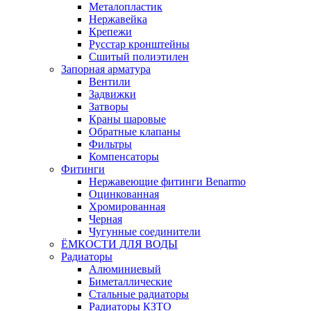
Металопластик
Нержавейка
Крепежи
Русстар кронштейны
Сшитый полиэтилен
Запорная арматура
Вентили
Задвижки
Затворы
Краны шаровые
Обратные клапаны
Фильтры
Компенсаторы
Фитинги
Нержавеющие фитинги Benarmo
Оцинкованная
Хромированная
Черная
Чугунные соединители
ЁМКОСТИ ДЛЯ ВОДЫ
Радиаторы
Алюминиевый
Биметаллические
Стальные радиаторы
Радиаторы КЗТО