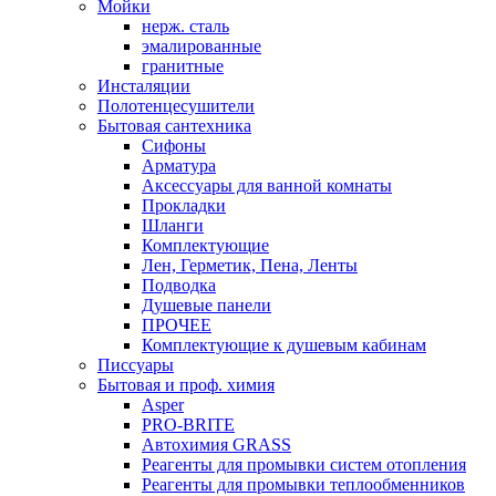
Мойки
нерж. сталь
эмалированные
гранитные
Инсталяции
Полотенцесушители
Бытовая сантехника
Сифоны
Арматура
Аксессуары для ванной комнаты
Прокладки
Шланги
Комплектующие
Лен, Герметик, Пена, Ленты
Подводка
Душевые панели
ПРОЧЕЕ
Комплектующие к душевым кабинам
Писсуары
Бытовая и проф. химия
Asper
PRO-BRITE
Автохимия GRASS
Реагенты для промывки систем отопления
Реагенты для промывки теплообменников