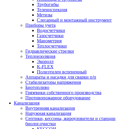
Трубогибы
Телеинспекция
Метизы
Слесарный и монтажный инструмент
Приборы учета
Водосчетчики
Газосчетчики
Манометрия
Теплосчетчики
Гидравлические стрелки
Теплоизоляция
Экоролл
K-FLEX
Полиэтилен вспененный
Аппараты и насадки для сварки п/п
Стабилизаторы напряжения
Биотопливо
Грязевики собственного производства
Противопожарное оборудование
Канализация
Внутренняя канализация
Наружная канализация
Септики, кессоны, жироуловители и станции
биолог.очистки
КЕССОН