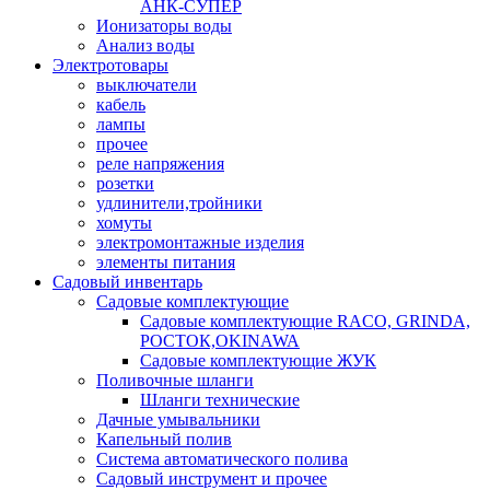
АНК-СУПЕР
Ионизаторы воды
Анализ воды
Электротовары
выключатели
кабель
лампы
прочее
реле напряжения
розетки
удлинители,тройники
хомуты
электромонтажные изделия
элементы питания
Садовый инвентарь
Садовые комплектующие
Садовые комплектующие RACO, GRINDA,
РОСТОК,OKINAWA
Садовые комплектующие ЖУК
Поливочные шланги
Шланги технические
Дачные умывальники
Капельный полив
Система автоматического полива
Садовый инструмент и прочее