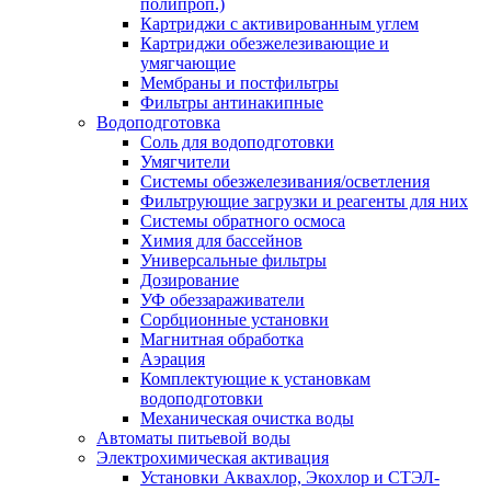
полипроп.)
Картриджи с активированным углем
Картриджи обезжелезивающие и
умягчающие
Мембраны и постфильтры
Фильтры антинакипные
Водоподготовка
Соль для водоподготовки
Умягчители
Системы обезжелезивания/осветления
Фильтрующие загрузки и реагенты для них
Системы обратного осмоса
Химия для бассейнов
Универсальные фильтры
Дозирование
УФ обеззараживатели
Сорбционные установки
Магнитная обработка
Аэрация
Комплектующие к установкам
водоподготовки
Механическая очистка воды
Автоматы питьевой воды
Электрохимическая активация
Установки Аквахлор, Экохлор и СТЭЛ-