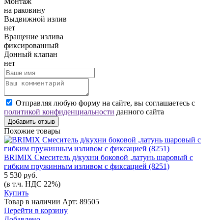
Монтаж
на раковину
Выдвижной излив
нет
Вращение излива
фиксированный
Донный клапан
нет
Отправляя любую форму на сайте, вы соглашаетесь с
политикой конфиденциальности
данного сайта
Добавить отзыв
Похожие товары
BRIMIX Смеситель д/кухни боковой ,латунь шаровый с
гибким пружинным изливом с фиксацией (8251)
5 530 руб.
(в т.ч. НДС 22%)
Купить
Товар в наличии
Арт: 89505
Перейти в корзину
Добавлено