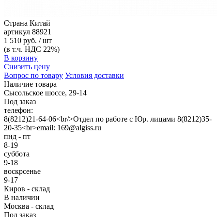
Страна
Китай
артикул
88921
1 510 руб. / шт
(в т.ч. НДС 22%)
В корзину
Снизить цену
Вопрос по товару
Условия доставки
Наличие товара
Сысольское шоссе, 29-14
Под заказ
телефон:
8(8212)21-64-06<br/>Отдел по работе с Юр. лицами 8(8212)35-
20-35<br>email: 169@algiss.ru
пнд - пт
8-19
суббота
9-18
воскрсенье
9-17
Киров - склад
В наличии
Москва - склад
Под заказ