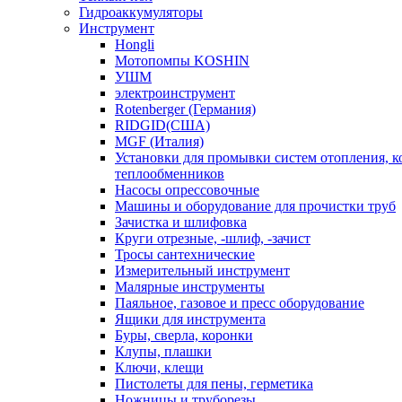
Гидроаккумуляторы
Инструмент
Hongli
Мотопомпы KOSHIN
УШМ
электроинструмент
Rotenberger (Германия)
RIDGID(США)
MGF (Италия)
Установки для промывки систем отопления, к
теплообменников
Насосы опрессовочные
Машины и оборудование для прочистки труб
Зачистка и шлифовка
Круги отрезные, -шлиф, -зачист
Тросы сантехнические
Измерительный инструмент
Малярные инструменты
Паяльное, газовое и пресс оборудование
Ящики для инструмента
Буры, сверла, коронки
Клупы, плашки
Ключи, клещи
Пистолеты для пены, герметика
Ножницы и труборезы