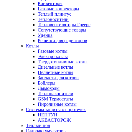
Конвекторы
Газовые конвекторы
Теплый плинтус
Теплоносители
Тепловентиляторы Греерс
Сопутствующие товары
Уценка
Решетки для радиаторов
Котлы
Газовые котлы
Электро котлы
Твердотопливные котлы
Дизельные котлы
Пеллетные котлы
Запчасти для котлов
Бойлеры
Дымоходы
Теплонакопители
GSM Термостаты
Пиролизные котлы
Системы защиты от протечек
НЕПТУН
АКВАСТОРОЖ
Теплый пол
Гидроаккумуляторы