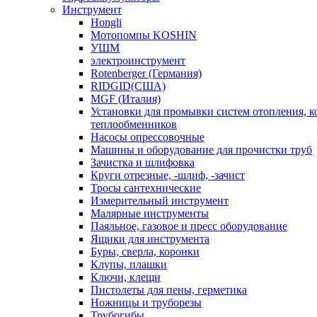
Инструмент
Hongli
Мотопомпы KOSHIN
УШМ
электроинструмент
Rotenberger (Германия)
RIDGID(США)
MGF (Италия)
Установки для промывки систем отопления, к
теплообменников
Насосы опрессовочные
Машины и оборудование для прочистки труб
Зачистка и шлифовка
Круги отрезные, -шлиф, -зачист
Тросы сантехнические
Измерительный инструмент
Малярные инструменты
Паяльное, газовое и пресс оборудование
Ящики для инструмента
Буры, сверла, коронки
Клупы, плашки
Ключи, клещи
Пистолеты для пены, герметика
Ножницы и труборезы
Трубогибы