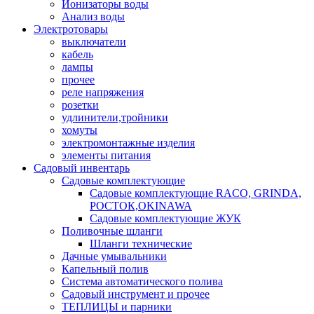
Ионизаторы воды
Анализ воды
Электротовары
выключатели
кабель
лампы
прочее
реле напряжения
розетки
удлинители,тройники
хомуты
электромонтажные изделия
элементы питания
Садовый инвентарь
Садовые комплектующие
Садовые комплектующие RACO, GRINDA,
РОСТОК,OKINAWA
Садовые комплектующие ЖУК
Поливочные шланги
Шланги технические
Дачные умывальники
Капельный полив
Система автоматического полива
Садовый инструмент и прочее
ТЕПЛИЦЫ и парники