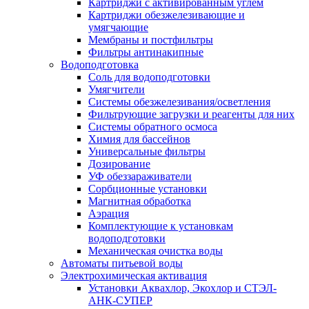
Картриджи с активированным углем
Картриджи обезжелезивающие и
умягчающие
Мембраны и постфильтры
Фильтры антинакипные
Водоподготовка
Соль для водоподготовки
Умягчители
Системы обезжелезивания/осветления
Фильтрующие загрузки и реагенты для них
Системы обратного осмоса
Химия для бассейнов
Универсальные фильтры
Дозирование
УФ обеззараживатели
Сорбционные установки
Магнитная обработка
Аэрация
Комплектующие к установкам
водоподготовки
Механическая очистка воды
Автоматы питьевой воды
Электрохимическая активация
Установки Аквахлор, Экохлор и СТЭЛ-
АНК-СУПЕР