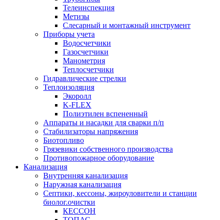
Телеинспекция
Метизы
Слесарный и монтажный инструмент
Приборы учета
Водосчетчики
Газосчетчики
Манометрия
Теплосчетчики
Гидравлические стрелки
Теплоизоляция
Экоролл
K-FLEX
Полиэтилен вспененный
Аппараты и насадки для сварки п/п
Стабилизаторы напряжения
Биотопливо
Грязевики собственного производства
Противопожарное оборудование
Канализация
Внутренняя канализация
Наружная канализация
Септики, кессоны, жироуловители и станции
биолог.очистки
КЕССОН
ТОПАС