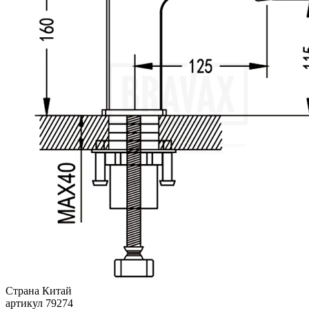
Страна
Китай
артикул
79274