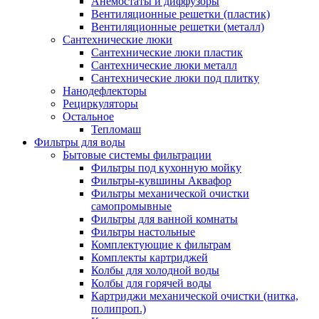
Анемостаты и диффузоры
Вентиляционные решетки (пластик)
Вентиляционные решетки (металл)
Сантехнические люки
Сантехнические люки пластик
Сантехнические люки металл
Сантехнические люки под плитку
Нанодефлекторы
Рециркуляторы
Остальное
Тепломаш
Фильтры для воды
Бытовые системы фильтрации
Фильтры под кухонную мойку
Фильтры-кувшины Аквафор
Фильтры механической очистки
самопромывные
Фильтры для ванной комнаты
Фильтры настольные
Комплектующие к фильтрам
Комплекты картриджей
Колбы для холодной воды
Колбы для горячей воды
Картриджи механической очистки (нитка,
полипроп.)