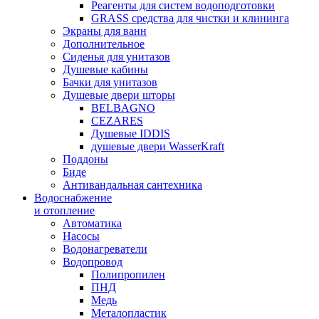
Реагенты для систем водоподготовки
GRASS средства для чистки и клининга
Экраны для ванн
Дополнительное
Сиденья для унитазов
Душевые кабины
Бачки для унитазов
Душевые двери шторы
BELBAGNO
CEZARES
Душевые IDDIS
душевые двери WasserKraft
Поддоны
Биде
Антивандальная сантехника
Водоснабжение
и отопление
Автоматика
Насосы
Водонагреватели
Водопровод
Полипропилен
ПНД
Медь
Металопластик