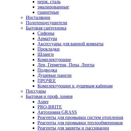
нерж. сталь
эмалированные
гранитные
Инсталяции
Полотенцесушители
Бытовая сантехника
Сифоны
Арматура
Аксессуары для ванной комнаты
Прокладки
Шланги
Комплектующие
Лен, Герметик, Пена, Ленты
Подводка
Душевые панели
ПРОЧЕЕ
Комплектующие к душевым кабинам
Писсуары
Бытовая и проф. химия
Asper
PRO-BRITE
Автохимия GRASS
Реагенты для промывки систем отопления
Реагенты для промывки теплообменников
Реагенты для защиты и пассивации