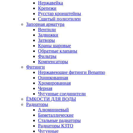
Нержавейка
Крепежи
Русстар кронштейны
Сшитый полиэтилен
Запорная арматура
Вентили
Задвижки
Затворы
Краны шаровые
Обратные клапаны
Фильтры
Компенсаторы
Фитинги
Нержавеющие фитинги Benarmo
Оцинкованная
Хромированная
Черная
Чугунные соединители
ЁМКОСТИ ДЛЯ ВОДЫ
Радиаторы
Алюминиевый
Биметаллические
Стальные радиаторы
Радиаторы КЗТО
Чугунные